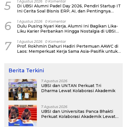
5
1 Agustus 2026
0 Komentar
Di UBSI Alumni Padel Day 2026, Pendiri Startup IT
Ini Cerita Soal Bisnis ERP, AI, dan Pentingnya
Network Alumni
6
1 Agustus 2026
0 Komentar
Dulu Pusing Nyari Kerja, Alumni Ini Bagikan Lika-
Liku Karier Perbankan Hingga Nostalgia di UBSI
Alumni Padel Day 2026
7
1 Agustus 2026
0 Komentar
Prof. Rokhmin Dahuri Hadiri Pertemuan AAWC di
Laos: Memperkuat Kerja Sama Asia-Pasifik untuk
Ketahanan Air dan Iklim
Berita Terkini
7 Agustus 2026
UBSI dan UNTAN Perkuat Tri
Dharma Lewat Kolaborasi Akademik
7 Agustus 2026
UBSI dan Universitas Panca Bhakti
Perkuat Kolaborasi Akademik Lewat
Program PKM