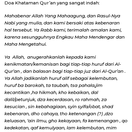
Doa Khataman Qur’an yang sangat indah:
Mahabenar Allah Yang Mahaagung, dan Rasul-Nya
Nabi yang mulia, dan kami bersaki atas kebenaran
hal tersebut. Ya Rabb kami, terimalah amalan kami,
karena sesungguhnya Engkau Maha Mendengar dan
Maha Mengetahui.
Ya Allah, anugerahkanlah kepada kami
kenikmatan/kemanisan bagi tiap-tiap huruf dari Al-
Qur’an , dan balasan bagi tiap-tiap juz dari Al-Qur’an .
Ya Allah jadikanlah huruf alif sebagai kelembutan,
huruf ba barokah, ta taubah, tsa pahala,jim
kecantikan ,ha hikmah, kho kebaikan, dal
dalil/petunjuk, dza kecerdasan, ro rahmah, za
kesucian , sin kebahagiaan, syin syifa/obat, shad
kebenaran, dho cahaya, tho ketenangan (?) ,dzo
keluasan, ‘ain ilmu, gho kekayaan, fa kemenangan , qo
kedekatan, qaf kemulyaan, lam kelembutan, mim