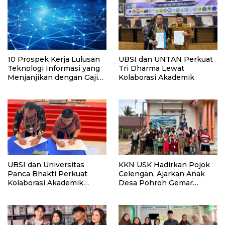
10 Prospek Kerja Lulusan
UBSI dan UNTAN Perkuat
Teknologi Informasi yang
Tri Dharma Lewat
Menjanjikan dengan Gaji
Kolaborasi Akademik
Kompetitif di Era Digital
UBSI dan Universitas
KKN USK Hadirkan Pojok
Panca Bhakti Perkuat
Celengan, Ajarkan Anak
Kolaborasi Akademik
Desa Pohroh Gemar
Lewat Program PKM
Menabung