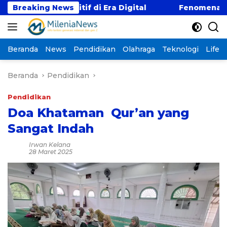
Langsung
ompetitif di Era Digital
Breaking News
Fenomena “Kabur Aja 
ke
konten
Beranda
News
Pendidikan
Olahraga
Teknologi
Lifest
Beranda
Pendidikan
Pendidikan
Doa Khataman Qur’an yang
Sangat Indah
Irwan Kelana
28 Maret 2025