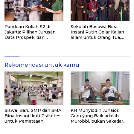
Panduan Kuliah S2 di
Sekolah Bosowa Bina
Jakarta: Pilihan Jurusan,
Insani Rutin Gelar Kajian
Data Prospek, dan
Islam untuk Orang Tua,
Rekomendasi Kampus
Alumni, dan Masyarakat
Umum
Rekomendasi untuk kamu
Siswa Baru SMP dan SMA
KH Muhyiddin Junaidi:
Bina Insani Ikuti Psikotes
Guru yang Baik adalah
untuk Pemetaaan
Murobbi, bukan Sakadar
Diagnostik Awal
Mu’allim