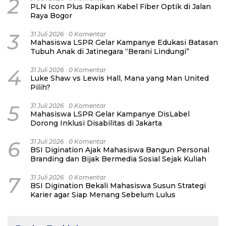
2
PLN Icon Plus Rapikan Kabel Fiber Optik di Jalan
Raya Bogor
3
31 Juli 2026
0 Komentar
Mahasiswa LSPR Gelar Kampanye Edukasi Batasan
Tubuh Anak di Jatinegara “Berani Lindungi”
4
31 Juli 2026
0 Komentar
Luke Shaw vs Lewis Hall, Mana yang Man United
Pilih?
5
31 Juli 2026
0 Komentar
Mahasiswa LSPR Gelar Kampanye DisLabel
Dorong Inklusi Disabilitas di Jakarta
6
31 Juli 2026
0 Komentar
BSI Digination Ajak Mahasiswa Bangun Personal
Branding dan Bijak Bermedia Sosial Sejak Kuliah
7
31 Juli 2026
0 Komentar
BSI Digination Bekali Mahasiswa Susun Strategi
Karier agar Siap Menang Sebelum Lulus