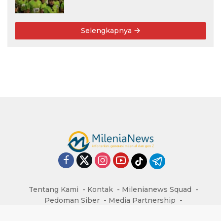
Kembali, Targetkan 3.000 Peserta
untuk Dukung Pendidikan Santri dan
Guru Honorer
Selengkapnya
Tentang Kami
Kontak
Milenianews Squad
Pedoman Siber
Media Partnership
Upcoming Event
Ruang Publikasi
Kirim Opini