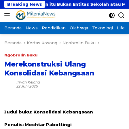
Langsung
Mu’allimin itu Bukan Entitas Sekolah atau Madrasah
Breaking News
ke
konten
Beranda
News
Pendidikan
Olahraga
Teknologi
Lifest
Beranda
Kertas Kosong
Ngobrolin Buku
Ngobrolin Buku
Merekonstruksi Ulang
Konsolidasi Kebangsaan
Irwan Kelana
22 Juni 2026
Judul buku: Konsolidasi Kebangsaan
Penulis: Mochtar Pabottingi