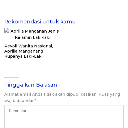
Pemberdayaan Masyarakat
HUT Kemerdekaan RI Ke-
di Kalimantan Barat
81 di Kementerian Imigrasi
dan Pemasyarakatan RI
Rekomendasi untuk kamu
Pevoli Wanita Nasional,
Aprilia Manganang
Rupanya Laki-Laki
Tinggalkan Balasan
Alamat email Anda tidak akan dipublikasikan.
Ruas yang
wajib ditandai
*