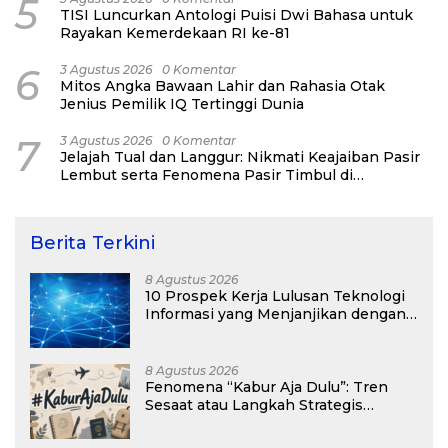
5
TISI Luncurkan Antologi Puisi Dwi Bahasa untuk
Rayakan Kemerdekaan RI ke-81
6
3 Agustus 2026
0 Komentar
Mitos Angka Bawaan Lahir dan Rahasia Otak
Jenius Pemilik IQ Tertinggi Dunia
7
3 Agustus 2026
0 Komentar
Jelajah Tual dan Langgur: Nikmati Keajaiban Pasir
Lembut serta Fenomena Pasir Timbul di
Kepulauan Kei
Berita Terkini
8 Agustus 2026
10 Prospek Kerja Lulusan Teknologi
Informasi yang Menjanjikan dengan
Gaji Kompetitif di Era Digital
8 Agustus 2026
Fenomena “Kabur Aja Dulu”: Tren
Sesaat atau Langkah Strategis
Membangun Masa Depan?