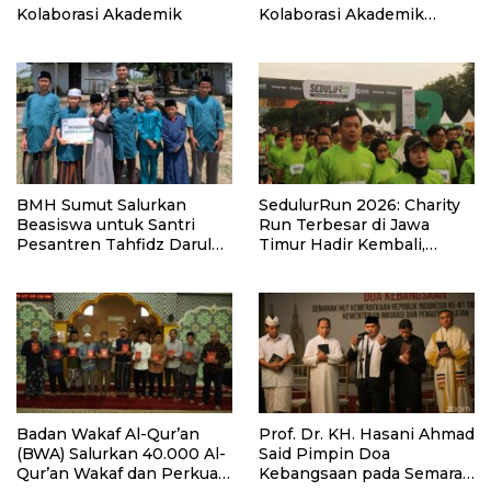
Kolaborasi Akademik
Kolaborasi Akademik
Lewat Program PKM
BMH Sumut Salurkan
SedulurRun 2026: Charity
Beasiswa untuk Santri
Run Terbesar di Jawa
Pesantren Tahfidz Darul
Timur Hadir Kembali,
Hijrah Deli Serdang
Targetkan 3.000 Peserta
untuk Dukung Pendidikan
Santri dan Guru Honorer
Badan Wakaf Al-Qur’an
Prof. Dr. KH. Hasani Ahmad
(BWA) Salurkan 40.000 Al-
Said Pimpin Doa
Qur’an Wakaf dan Perkuat
Kebangsaan pada Semarak