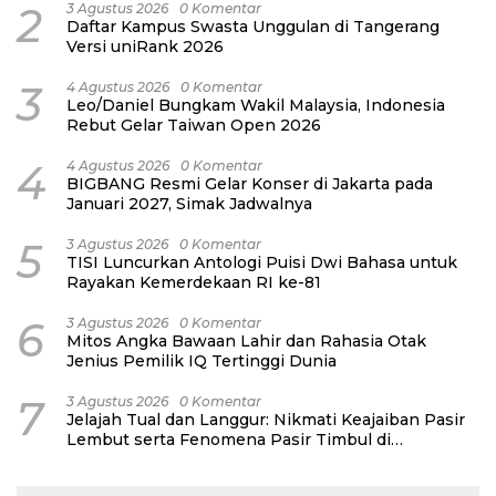
2
3 Agustus 2026
0 Komentar
Daftar Kampus Swasta Unggulan di Tangerang
Versi uniRank 2026
3
4 Agustus 2026
0 Komentar
Leo/Daniel Bungkam Wakil Malaysia, Indonesia
Rebut Gelar Taiwan Open 2026
4
4 Agustus 2026
0 Komentar
BIGBANG Resmi Gelar Konser di Jakarta pada
Januari 2027, Simak Jadwalnya
5
3 Agustus 2026
0 Komentar
TISI Luncurkan Antologi Puisi Dwi Bahasa untuk
Rayakan Kemerdekaan RI ke-81
6
3 Agustus 2026
0 Komentar
Mitos Angka Bawaan Lahir dan Rahasia Otak
Jenius Pemilik IQ Tertinggi Dunia
7
3 Agustus 2026
0 Komentar
Jelajah Tual dan Langgur: Nikmati Keajaiban Pasir
Lembut serta Fenomena Pasir Timbul di
Kepulauan Kei