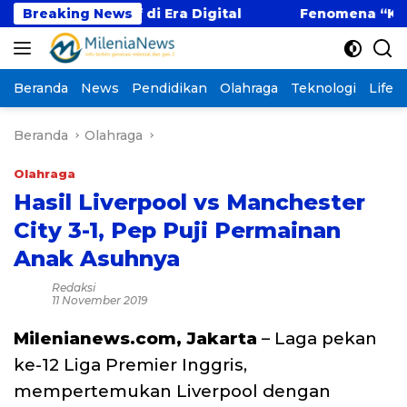
Langsung
petitif di Era Digital
Breaking News
Fenomena “Kabur Aja Du
ke
konten
Beranda
News
Pendidikan
Olahraga
Teknologi
Lifest
Beranda
Olahraga
Olahraga
Hasil Liverpool vs Manchester
City 3-1, Pep Puji Permainan
Anak Asuhnya
Redaksi
11 November 2019
Milenianews.com, Jakarta
– Laga pekan
ke-12 Liga Premier Inggris,
mempertemukan Liverpool dengan