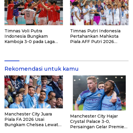
Timnas Voli Putra
Timnas Putri Indonesia
Indonesia Bungkam
Pertahankan Mahkota
Kamboja 3-0 pada Laga
Piala AFF Putri 2026
Pembuka Leg Kedua SEA V
dengan Kemenangan
Cup 2026
Telak atas Laos
Rekomendasi untuk kamu
Manchester City Juara
Manchester City Hajar
Piala FA 2026 Usai
Crystal Palace 3-0,
Bungkam Chelsea Lewat
Persaingan Gelar Premier
Gol Semenyo
League Kian Membara