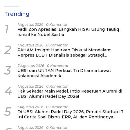
Trending
1
1 Agustus 2026
0 Komentar
Fadli Zon Apresiasi Langkah HISKI Usung Taufiq
Ismail ke Nobel Sastra
2
1 Agustus 2026
0 Komentar
PAHAM Insight Hadirkan Diskusi Mendalam:
Perpres LGBT Dianalisis sebagai Strategi
Pertahanan Negara Bukan Ancaman Individual
3
7 Agustus 2026
0 Komentar
UBSI dan UNTAN Perkuat Tri Dharma Lewat
Kolaborasi Akademik
4
1 Agustus 2026
0 Komentar
Tak Sekadar Main Padel, Intip Keseruan Alumni di
UBSI Alumni Padel Day 2026!
5
1 Agustus 2026
0 Komentar
Di UBSI Alumni Padel Day 2026, Pendiri Startup IT
Ini Cerita Soal Bisnis ERP, AI, dan Pentingnya
Network Alumni
1 Agustus 2026
0 Komentar