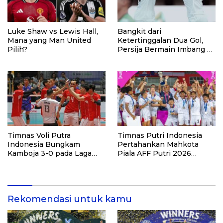
Luke Shaw vs Lewis Hall,
Bangkit dari
Mana yang Man United
Ketertinggalan Dua Gol,
Pilih?
Persija Bermain Imbang 2-
2 Lawan Port FC
Timnas Voli Putra
Timnas Putri Indonesia
Indonesia Bungkam
Pertahankan Mahkota
Kamboja 3-0 pada Laga
Piala AFF Putri 2026
Pembuka Leg Kedua SEA V
dengan Kemenangan
Cup 2026
Telak atas Laos
Rekomendasi untuk kamu