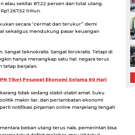
 atau sekitar 87,22 persen dari total utang.
p1.267,52 triliun.
lakukan secara “cermat dan terukur” demi
imal sekaligus mendukung pasar keuangan
angat teknokratis. Sangat birokratis. Tetapi di
gkin hanya menangkap satu hal: negara terus
tetap berjalan.
N Tiket Pesawat Ekonomi Selama 60 Hari
arang tidak sedang stabil-stabil amat. Suku
politik makin liar, dan perlambatan ekonomi
erti notifikasi pinjaman online menjelang tengah
entara beban utang terus naik, pemerintah bisa
elanja takut defisit melebar, mau irit takut