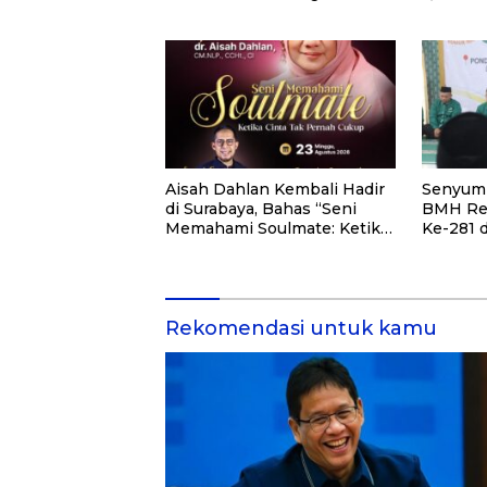
3.000 Peserta untuk
Pemberd
Dukung Pendidikan Santri
di Kalim
dan Guru Honorer
Aisah Dahlan Kembali Hadir
Senyum 
di Surabaya, Bahas “Seni
BMH Re
Memahami Soulmate: Ketika
Ke-281 
Cinta Tak Pernah Cukup”
Quran Ke
Rekomendasi untuk kamu