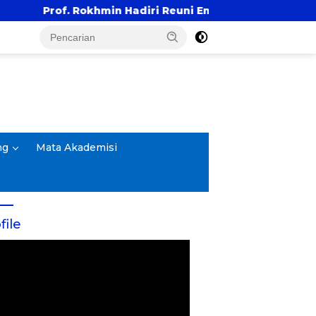
n Hadiri Reuni Emas Alumni SMANDA Kota Cirebon Angka
ng
Mata Akademisi
file