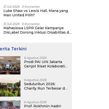
Jatinegara “Berani Lindungi”
31 Juli 2026
0 Komentar
Luke Shaw vs Lewis Hall, Mana yang
Man United Pilih?
31 Juli 2026
0 Komentar
Mahasiswa LSPR Gelar Kampanye
DisLabel Dorong Inklusi Disabilitas di
Jakarta
erita Terkini
6 Agustus 2026
Prodi PAI UIN Jakarta
Genjot Riset Kolaboratif,
Antar 4 Proposal ke
Kompetisi BRIN 2026
6 Agustus 2026
SedulurRun 2026:
Charity Run Terbesar di
Jawa Timur Hadir
Kembali, Targetkan
3.000 Peserta untuk
6 Agustus 2026
Dukung Pendidikan
Prof. Rokhmin Hadiri