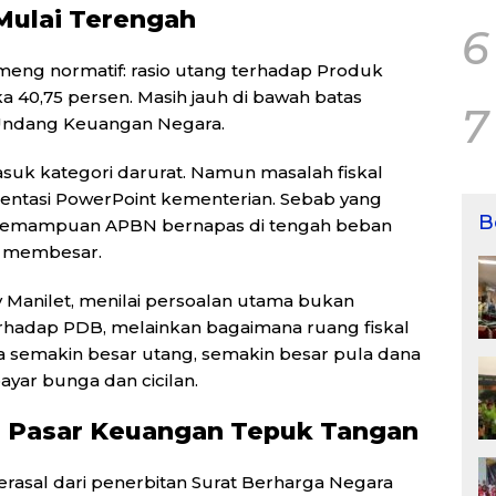
Mulai Terengah
6
ng normatif: rasio utang terhadap Produk
 40,75 persen. Masih jauh di bawah batas
7
Undang Keuangan Negara.
masuk kategori darurat. Namun masalah fiskal
sentasi PowerPoint kementerian. Sebab yang
B
 kemampuan APBN bernapas di tengah beban
s membesar.
Manilet, menilai persoalan utama bukan
erhadap PDB, melainkan bagaimana ruang fiskal
 semakin besar utang, semakin besar pula dana
yar bunga dan cicilan.
, Pasar Keuangan Tepuk Tangan
berasal dari penerbitan Surat Berharga Negara