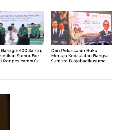
ayaan Masyarakat
HUT Kemerdekaan RI Ke-81
antan Barat
di Kementerian Imigrasi dan
Pemasyarakatan RI
Bahagia 400 Santri,
Dari Peluncuran Buku
smikan Sumur Bor
Menuju Kedaulatan Bangsa:
di Ponpes Yambu’ul
Sumitro Djojohadikusumo,
diri
UU Perekonomian Nasional,
dan Jalan Menuju Indonesia
Emas 2045