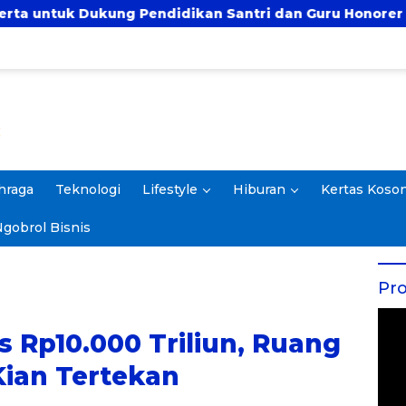
endidikan Santri dan Guru Honorer
Prof. Rokhmi
hraga
Teknologi
Lifestyle
Hiburan
Kertas Koso
gobrol Bisnis
Pro
s Rp10.000 Triliun, Ruang
Kian Tertekan