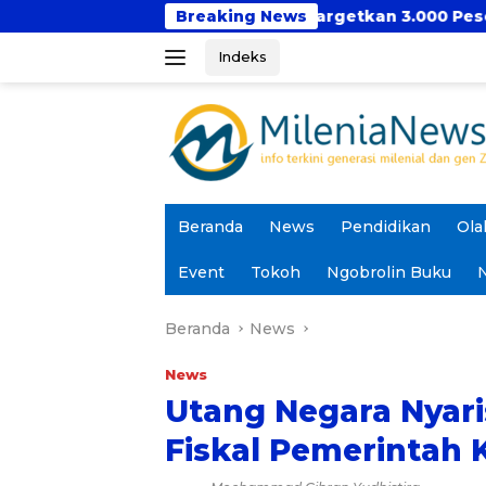
Langsung
Hadir Kembali, Targetkan 3.000 Peserta untuk Dukung P
Breaking News
ke
Indeks
konten
Beranda
News
Pendidikan
Ola
Event
Tokoh
Ngobrolin Buku
N
Beranda
News
News
Utang Negara Nyari
Fiskal Pemerintah 