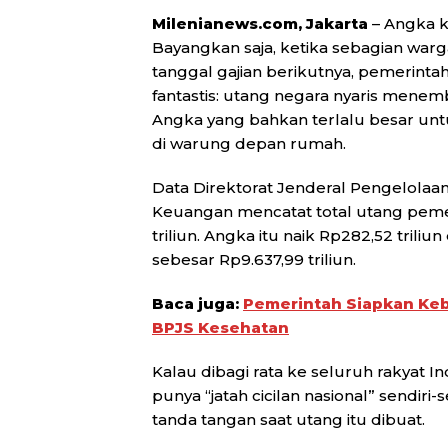
Milenianews.com, Jakarta
– Angka k
Bayangkan saja, ketika sebagian war
tanggal gajian berikutnya, pemerinta
fantastis: utang negara nyaris menembu
Angka yang bahkan terlalu besar un
di warung depan rumah.
Data Direktorat Jenderal Pengelolaa
Keuangan mencatat total utang peme
triliun. Angka itu naik Rp282,52 trili
sebesar Rp9.637,99 triliun.
Baca juga:
Pemerintah Siapkan Kebi
BPJS Kesehatan
Kalau dibagi rata ke seluruh rakyat
punya “jatah cicilan nasional” sendiri
tanda tangan saat utang itu dibuat.