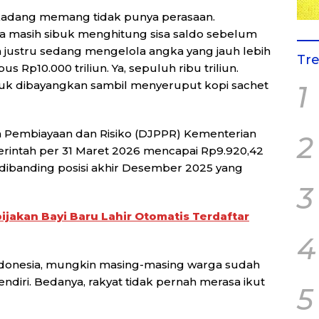
adang memang tidak punya perasaan.
ga masih sibuk menghitung sisa saldo sebelum
h justru sedang mengelola angka yang jauh lebih
Tr
s Rp10.000 triliun. Ya, sepuluh ribu triliun.
tuk dibayangkan sambil menyeruput kopi sachet
1
n Pembiayaan dan Risiko (DJPPR) Kementerian
2
rintah per 31 Maret 2026 mencapai Rp9.920,42
un dibanding posisi akhir Desember 2025 yang
3
jakan Bayi Baru Lahir Otomatis Terdaftar
4
 Indonesia, mungkin masing-masing warga sudah
-sendiri. Bedanya, rakyat tidak pernah merasa ikut
5