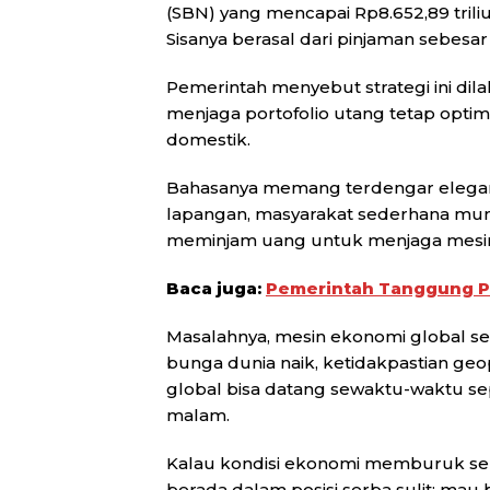
(SBN) yang mencapai Rp8.652,89 triliun
Sisanya berasal dari pinjaman sebesar R
Pemerintah menyebut strategi ini di
menjaga portofolio utang tetap opt
domestik.
Bahasanya memang terdengar elegan. S
lapangan, masyarakat sederhana mun
meminjam uang untuk menjaga mesin 
Baca juga:
Pemerintah Tanggung PP
Masalahnya, mesin ekonomi global sek
bunga dunia naik, ketidakpastian geo
global bisa datang sewaktu-waktu sep
malam.
Kalau kondisi ekonomi memburuk sem
berada dalam posisi serba sulit: mau b