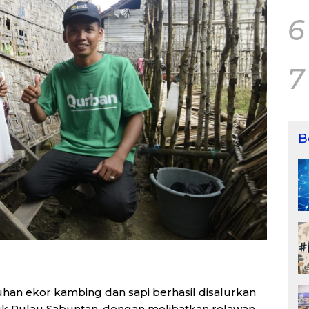
6
7
B
an ekor kambing dan sapi berhasil disalurkan
uk Pulau Sabuntan, dengan melibatkan relawan