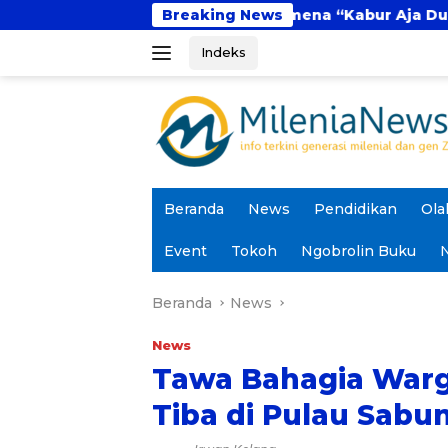
Langsung
Fenomena “Kabur Aja Dulu”: Tren Sesaat atau L
Breaking News
ke
Indeks
konten
Beranda
News
Pendidikan
Ola
Event
Tokoh
Ngobrolin Buku
N
Beranda
News
News
Tawa Bahagia Warg
Tiba di Pulau Sabu