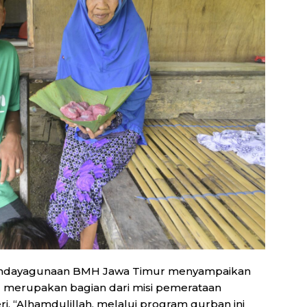
Pendayagunaan BMH Jawa Timur menyampaikan
T merupakan bagian dari misi pemerataan
. “Alhamdulillah, melalui program qurban ini