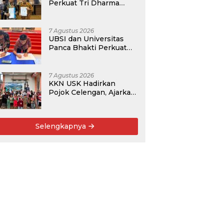
Perkuat Tri Dharma
Lewat Kolaborasi
Akademik
7 Agustus 2026
UBSI dan Universitas
Panca Bhakti Perkuat
Kolaborasi Akademik
Lewat Program PKM
7 Agustus 2026
KKN USK Hadirkan
Pojok Celengan, Ajarkan
Anak Desa Pohroh
Gemar Menabung
Selengkapnya