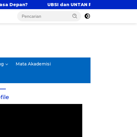
dan UNTAN Perkuat Tri Dharma Lewat Kolaborasi Akad
ng
Mata Akademisi
file