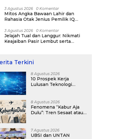
RI ke-81
3 Agustus 2026
0 Komentar
Mitos Angka Bawaan Lahir dan
Rahasia Otak Jenius Pemilik IQ
Tertinggi Dunia
3 Agustus 2026
0 Komentar
Jelajah Tual dan Langgur: Nikmati
Keajaiban Pasir Lembut serta
Fenomena Pasir Timbul di Kepulauan
Kei
erita Terkini
8 Agustus 2026
10 Prospek Kerja
Lulusan Teknologi
Informasi yang
Menjanjikan dengan Gaji
Kompetitif di Era Digital
8 Agustus 2026
Fenomena “Kabur Aja
Dulu”: Tren Sesaat atau
Langkah Strategis
Membangun Masa
Depan?
7 Agustus 2026
UBSI dan UNTAN