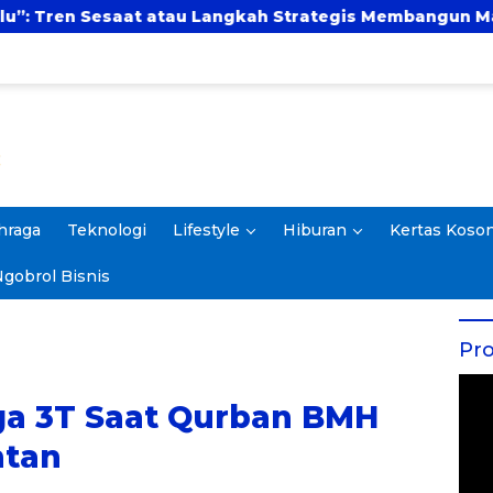
angkah Strategis Membangun Masa Depan?
UBSI 
hraga
Teknologi
Lifestyle
Hiburan
Kertas Koso
gobrol Bisnis
Pro
a 3T Saat Qurban BMH
ntan