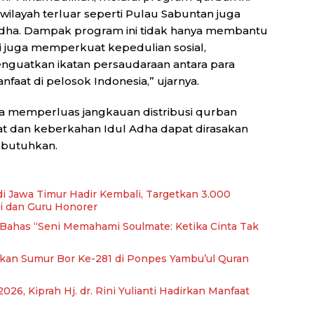
wilayah terluar seperti Pulau Sabuntan juga
dha. Dampak program ini tidak hanya membantu
 juga memperkuat kepedulian sosial,
nguatkan ikatan persaudaraan antara para
aat di pelosok Indonesia,” ujarnya.
 memperluas jangkauan distribusi qurban
t dan keberkahan Idul Adha dapat dirasakan
mbutuhkan.
di Jawa Timur Hadir Kembali, Targetkan 3.000
i dan Guru Honorer
, Bahas “Seni Memahami Soulmate: Ketika Cinta Tak
kan Sumur Bor Ke-281 di Ponpes Yambu’ul Quran
026, Kiprah Hj. dr. Rini Yulianti Hadirkan Manfaat