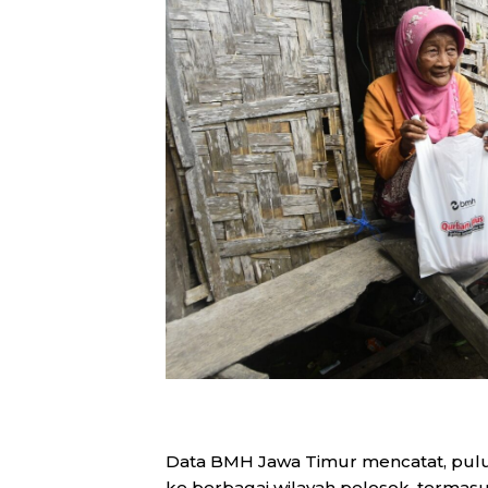
Data BMH Jawa Timur mencatat, puluh
ke berbagai wilayah pelosok, termas