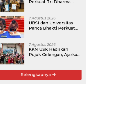
Perkuat Tri Dharma
Lewat Kolaborasi
Akademik
7 Agustus 2026
UBSI dan Universitas
Panca Bhakti Perkuat
Kolaborasi Akademik
Lewat Program PKM
7 Agustus 2026
KKN USK Hadirkan
Pojok Celengan, Ajarkan
Anak Desa Pohroh
Gemar Menabung
Selengkapnya