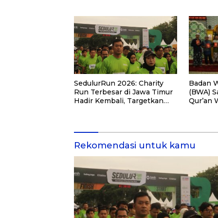
PKM
Badan W
SedulurRun 2026: Charity
(BWA) S
Run Terbesar di Jawa Timur
Qur’an 
Hadir Kembali, Targetkan
Pemberd
3.000 Peserta untuk
di Kalim
Dukung Pendidikan Santri
dan Guru Honorer
Rekomendasi untuk kamu