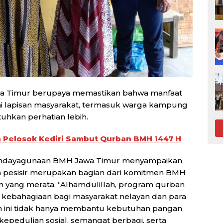
awa Timur berupaya memastikan bahwa manfaat
ai lapisan masyarakat, termasuk warga kampung
uhkan perhatian lebih.
Pelosok Kediri Sambut Qurban BMH 1447 H
Pendayagunaan BMH Jawa Timur menyampaikan
 pesisir merupakan bagian dari komitmen BMH
yang merata. “Alhamdulillah, program qurban
kebahagiaan bagi masyarakat nelayan dan para
m ini tidak hanya membantu kebutuhan pangan
epedulian sosial, semangat berbagi, serta