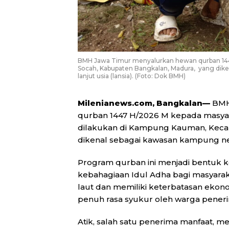
BMH Jawa Timur menyalurkan hewan qurban 1
Socah, Kabupaten Bangkalan, Madura, yang dik
lanjut usia (lansia). (Foto: Dok BMH)
Milenianews.com, Bangkalan—
BMH
qurban 1447 H/2026 M kepada masyar
dilakukan di Kampung Kauman, Keca
dikenal sebagai kawasan kampung nela
Program qurban ini menjadi bentuk
kebahagiaan Idul Adha bagi masyarak
laut dan memiliki keterbatasan eko
penuh rasa syukur oleh warga pener
Atik, salah satu penerima manfaat, 