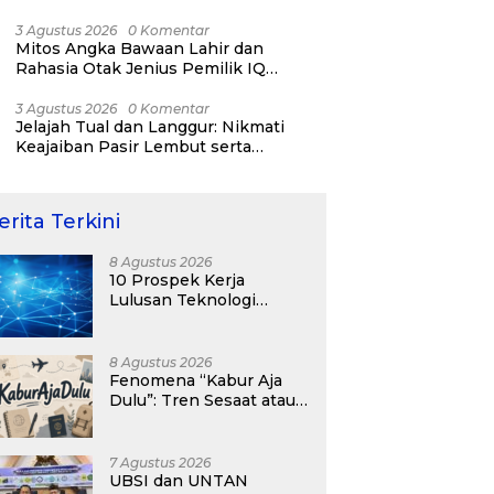
RI ke-81
3 Agustus 2026
0 Komentar
Mitos Angka Bawaan Lahir dan
Rahasia Otak Jenius Pemilik IQ
Tertinggi Dunia
3 Agustus 2026
0 Komentar
Jelajah Tual dan Langgur: Nikmati
Keajaiban Pasir Lembut serta
Fenomena Pasir Timbul di Kepulauan
Kei
erita Terkini
8 Agustus 2026
10 Prospek Kerja
Lulusan Teknologi
Informasi yang
Menjanjikan dengan Gaji
Kompetitif di Era Digital
8 Agustus 2026
Fenomena “Kabur Aja
Dulu”: Tren Sesaat atau
Langkah Strategis
Membangun Masa
Depan?
7 Agustus 2026
UBSI dan UNTAN