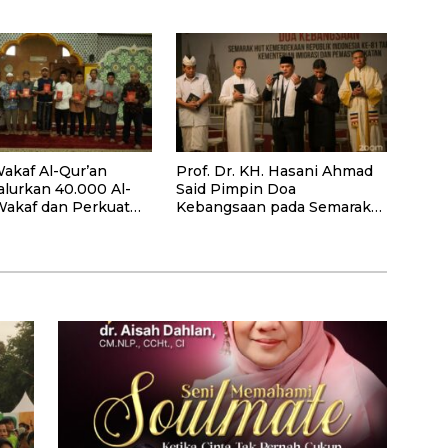
Hijrah Deli Serdang
akaf Al-Qur’an
Prof. Dr. KH. Hasani Ahmad
alurkan 40.000 Al-
Said Pimpin Doa
Wakaf dan Perkuat
Kebangsaan pada Semarak
ayaan Masyarakat
HUT Kemerdekaan RI Ke-81
antan Barat
di Kementerian Imigrasi dan
Pemasyarakatan RI