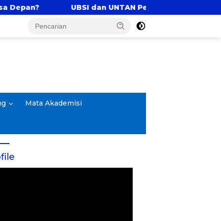
an UNTAN Perkuat Tri Dharma Lewat Kolaborasi Akade
ng
Mata Akademisi
file