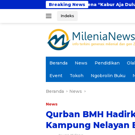
Langsung
Fenomena “Kabur Aja Dulu”: Tren Sesaat atau La
Breaking News
ke
Indeks
konten
Beranda
News
Pendidikan
Ola
Event
Tokoh
Ngobrolin Buku
N
Beranda
News
News
Qurban BMH Hadirk
Kampung Nelayan 