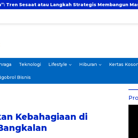
ngkah Strategis Membangun Masa Depan?
UBSI d
hraga
Teknologi
Lifestyle
Hiburan
Kertas Koso
gobrol Bisnis
Pro
an Kebahagiaan di
Bangkalan