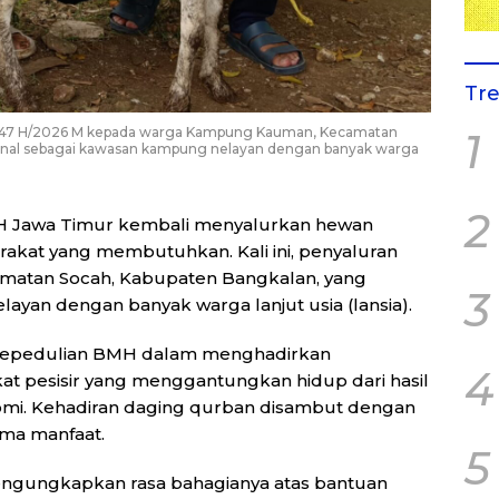
Tr
447 H/2026 M kepada warga Kampung Kauman, Kecamatan
1
enal sebagai kawasan kampung nelayan dengan banyak warga
2
 Jawa Timur kembali menyalurkan hewan
akat yang membutuhkan. Kali ini, penyaluran
matan Socah, Kabupaten Bangkalan, yang
3
yan dengan banyak warga lanjut usia (lansia).
 kepedulian BMH dalam menghadirkan
4
at pesisir yang menggantungkan hidup dari hasil
nomi. Kehadiran daging qurban disambut dengan
ima manfaat.
5
mengungkapkan rasa bahagianya atas bantuan