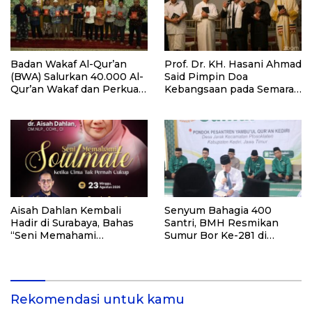
Badan Wakaf Al-Qur’an
Prof. Dr. KH. Hasani Ahmad
(BWA) Salurkan 40.000 Al-
Said Pimpin Doa
Qur’an Wakaf dan Perkuat
Kebangsaan pada Semarak
Pemberdayaan Masyarakat
HUT Kemerdekaan RI Ke-
di Kalimantan Barat
81 di Kementerian Imigrasi
dan Pemasyarakatan RI
Aisah Dahlan Kembali
Senyum Bahagia 400
Hadir di Surabaya, Bahas
Santri, BMH Resmikan
“Seni Memahami
Sumur Bor Ke-281 di
Soulmate: Ketika Cinta Tak
Ponpes Yambu’ul Quran
Pernah Cukup”
Kediri
Rekomendasi untuk kamu