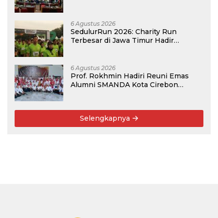
Kompetisi BRIN 2026
6 Agustus 2026
SedulurRun 2026: Charity Run
Terbesar di Jawa Timur Hadir
Kembali, Targetkan 3.000 Peserta
untuk Dukung Pendidikan Santri dan
Guru Honorer
6 Agustus 2026
Prof. Rokhmin Hadiri Reuni Emas
Alumni SMANDA Kota Cirebon
Angkatan 76: 50 Tahun Lalu Kita
Pernah Bersama
Selengkapnya