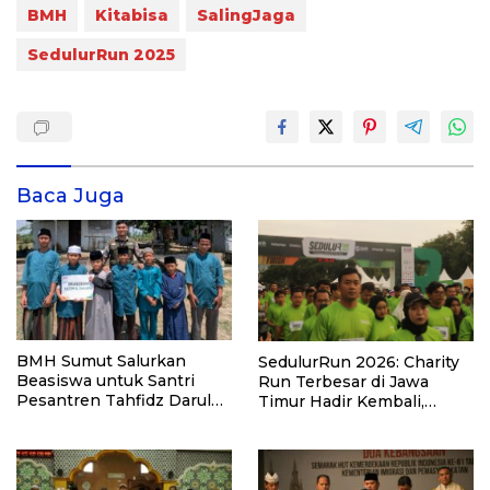
BMH
Kitabisa
SalingJaga
SedulurRun 2025
Baca Juga
BMH Sumut Salurkan
SedulurRun 2026: Charity
Beasiswa untuk Santri
Run Terbesar di Jawa
Pesantren Tahfidz Darul
Timur Hadir Kembali,
Hijrah Deli Serdang
Targetkan 3.000 Peserta
untuk Dukung Pendidikan
Santri dan Guru Honorer