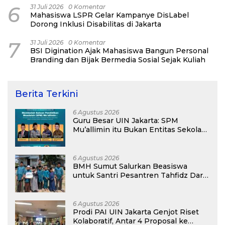
6
31 Juli 2026
0 Komentar
Mahasiswa LSPR Gelar Kampanye DisLabel
Dorong Inklusi Disabilitas di Jakarta
7
31 Juli 2026
0 Komentar
BSI Digination Ajak Mahasiswa Bangun Personal
Branding dan Bijak Bermedia Sosial Sejak Kuliah
Berita Terkini
6 Agustus 2026
Guru Besar UIN Jakarta: SPM
Mu’allimin itu Bukan Entitas Sekolah
atau Madrasah
6 Agustus 2026
BMH Sumut Salurkan Beasiswa
untuk Santri Pesantren Tahfidz Darul
Hijrah Deli Serdang
6 Agustus 2026
Prodi PAI UIN Jakarta Genjot Riset
Kolaboratif, Antar 4 Proposal ke