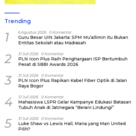
Trending
1
6 Agustus 2026
0 Komentar
Guru Besar UIN Jakarta: SPM Mu’allimin itu Bukan
Entitas Sekolah atau Madrasah
2
31 Juli 2026
0 Komentar
PLN Icon Plus Raih Penghargaan ISP Bertumbuh
Pesat di SBBI Awards 2026
3
31 Juli 2026
0 Komentar
PLN Icon Plus Rapikan Kabel Fiber Optik di Jalan
Raya Bogor
4
31 Juli 2026
0 Komentar
Mahasiswa LSPR Gelar Kampanye Edukasi Batasan
Tubuh Anak di Jatinegara “Berani Lindungi”
5
31 Juli 2026
0 Komentar
Luke Shaw vs Lewis Hall, Mana yang Man United
Pilih?