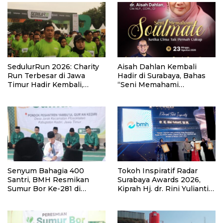
SedulurRun 2026: Charity
Aisah Dahlan Kembali
Run Terbesar di Jawa
Hadir di Surabaya, Bahas
Timur Hadir Kembali,
“Seni Memahami
Targetkan 3.000 Peserta
Soulmate: Ketika Cinta Tak
untuk Dukung Pendidikan
Pernah Cukup”
Santri dan Guru Honorer
Senyum Bahagia 400
Tokoh Inspiratif Radar
Santri, BMH Resmikan
Surabaya Awards 2026,
Sumur Bor Ke-281 di
Kiprah Hj. dr. Rini Yulianti
Ponpes Yambu’ul Quran
Hadirkan Manfaat hingga
Kediri
Pelosok Bersama BMH