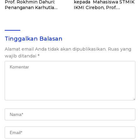
Prof. Rokhmin Dahuri:
kepada Mahasiswa STMIK
Penanganan Karhutla
IKMI Cirebon, Prof.
bukan Sekadar Padamkan
Rokhmin Dahuri: Jaga
Api, Harus Bereskan
Persatuan dalam
Masalahnya
Keberagaman
Tinggalkan Balasan
Alamat email Anda tidak akan dipublikasikan.
Ruas yang
wajib ditandai
*