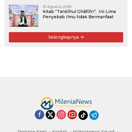
10 Agustus 2026
Kitab “Tanbīhul Ghāfilīn”: Ini Lima
Penyebab Ilmu tidak Bermanfaat
Selengkapnya
Tentang Kami
Kontak
Milenianews Squad