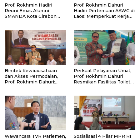
Prof. Rokhmin Hadiri
Prof. Rokhmin Dahuri
Reuni Emas Alumni
Hadiri Pertemuan AAWC di
SMANDA Kota Cirebon
Laos: Memperkuat Kerja
Angkatan 76: 50 Tahun
Sama Asia-Pasifik untuk
Lalu Kita Pernah Bersama
Ketahanan Air dan Iklim
Bimtek Kewirausahaan
Perkuat Pelayanan Umat,
dan Akses Permodalan,
Prof. Rokhmin Dahuri
Prof. Rokhmin Dahuri:
Resmikan Fasilitas Toilet
Kampung Nelayan Merah
dan Tempat Wudhu KBNU
Putih (KNMP) Harus
Gebang, Cirebon
Benar-benar
Meningkatkan
Kesejahteraan Nelayan
Wawancara TVR Parlemen,
Sosialisasi 4 Pilar MPR RI