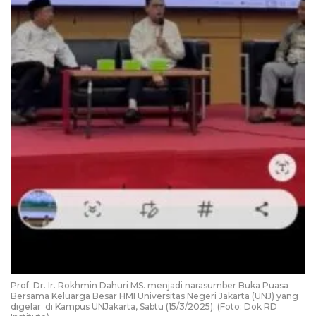
Prof. Dr. Ir. Rokhmin Dahuri MS. menjadi narasumber Buka Puasa
Bersama Keluarga Besar HMI Universitas Negeri Jakarta (UNJ) yang
digelar di Kampus UNJakarta, Sabtu (15/3/2025). (Foto: Dok RD