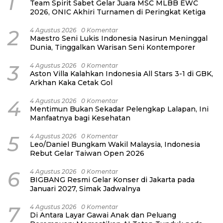
1
Team Spirit Sabet Gelar Juara MSC MLBB EWC
2026, ONIC Akhiri Turnamen di Peringkat Ketiga
2
4 Agustus 2026
0 Komentar
Maestro Seni Lukis Indonesia Nasirun Meninggal
Dunia, Tinggalkan Warisan Seni Kontemporer
3
4 Agustus 2026
0 Komentar
Aston Villa Kalahkan Indonesia All Stars 3-1 di GBK,
Arkhan Kaka Cetak Gol
4
4 Agustus 2026
0 Komentar
Mentimun Bukan Sekadar Pelengkap Lalapan, Ini
Manfaatnya bagi Kesehatan
5
4 Agustus 2026
0 Komentar
Leo/Daniel Bungkam Wakil Malaysia, Indonesia
Rebut Gelar Taiwan Open 2026
6
4 Agustus 2026
0 Komentar
BIGBANG Resmi Gelar Konser di Jakarta pada
Januari 2027, Simak Jadwalnya
7
4 Agustus 2026
0 Komentar
Di Antara Layar Gawai Anak dan Peluang