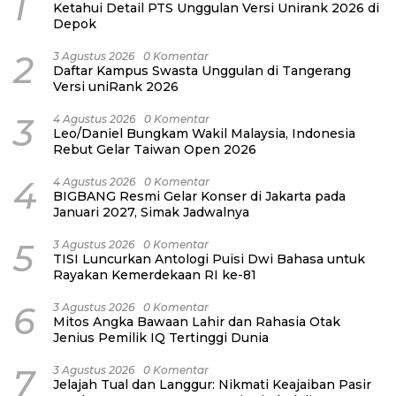
1
Ketahui Detail PTS Unggulan Versi Unirank 2026 di
Depok
2
3 Agustus 2026
0 Komentar
Daftar Kampus Swasta Unggulan di Tangerang
Versi uniRank 2026
3
4 Agustus 2026
0 Komentar
Leo/Daniel Bungkam Wakil Malaysia, Indonesia
Rebut Gelar Taiwan Open 2026
4
4 Agustus 2026
0 Komentar
BIGBANG Resmi Gelar Konser di Jakarta pada
Januari 2027, Simak Jadwalnya
5
3 Agustus 2026
0 Komentar
TISI Luncurkan Antologi Puisi Dwi Bahasa untuk
Rayakan Kemerdekaan RI ke-81
6
3 Agustus 2026
0 Komentar
Mitos Angka Bawaan Lahir dan Rahasia Otak
Jenius Pemilik IQ Tertinggi Dunia
7
3 Agustus 2026
0 Komentar
Jelajah Tual dan Langgur: Nikmati Keajaiban Pasir