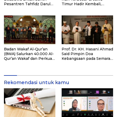
Pesantren Tahfidz Darul
Timur Hadir Kembali,
Hijrah Deli Serdang
Targetkan 3.000 Peserta
untuk Dukung Pendidikan
Santri dan Guru Honorer
Badan Wakaf Al-Qur’an
Prof. Dr. KH. Hasani Ahmad
(BWA) Salurkan 40.000 Al-
Said Pimpin Doa
Qur’an Wakaf dan Perkuat
Kebangsaan pada Semarak
Pemberdayaan Masyarakat
HUT Kemerdekaan RI Ke-
di Kalimantan Barat
81 di Kementerian Imigrasi
dan Pemasyarakatan RI
Rekomendasi untuk kamu