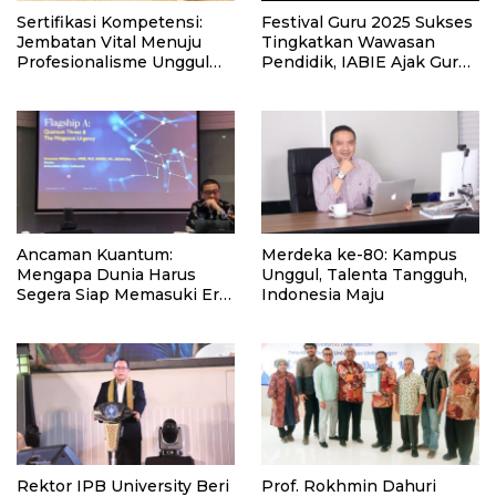
Sertifikasi Kompetensi:
Festival Guru 2025 Sukses
Jembatan Vital Menuju
Tingkatkan Wawasan
Profesionalisme Unggul
Pendidik, IABIE Ajak Guru
dan Mutu Pendidikan
Siapkan Generasi Era AI
Tinggi
Ancaman Kuantum:
Merdeka ke-80: Kampus
Mengapa Dunia Harus
Unggul, Talenta Tangguh,
Segera Siap Memasuki Era
Indonesia Maju
Pasca-Kuantum
Rektor IPB University Beri
Prof. Rokhmin Dahuri