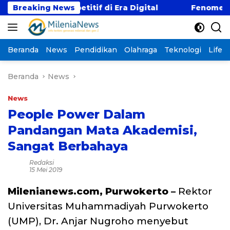
Langsung
ji Kompetitif di Era Digital
Breaking News
Fenomena “Kabur A
ke
konten
Beranda
News
Pendidikan
Olahraga
Teknologi
Lifest
Beranda
News
News
People Power Dalam
Pandangan Mata Akademisi,
Sangat Berbahaya
Redaksi
15 Mei 2019
Milenianews.com, Purwokerto –
Rektor
Universitas Muhammadiyah Purwokerto
(UMP), Dr. Anjar Nugroho menyebut