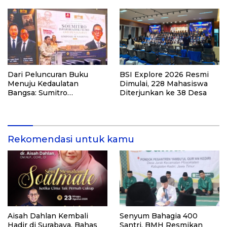
Pernah Cukup”
Kediri
Dari Peluncuran Buku
BSI Explore 2026 Resmi
Menuju Kedaulatan
Dimulai, 228 Mahasiswa
Bangsa: Sumitro
Diterjunkan ke 38 Desa
Djojohadikusumo, UU
Perekonomian Nasional,
dan Jalan Menuju
Indonesia Emas 2045
Rekomendasi untuk kamu
Aisah Dahlan Kembali
Senyum Bahagia 400
Hadir di Surabaya, Bahas
Santri, BMH Resmikan