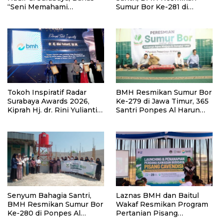
“Seni Memahami
Sumur Bor Ke-281 di
Soulmate: Ketika Cinta Tak
Ponpes Yambu’ul Quran
Pernah Cukup”
Kediri
Tokoh Inspiratif Radar
BMH Resmikan Sumur Bor
Surabaya Awards 2026,
Ke-279 di Jawa Timur, 365
Kiprah Hj. dr. Rini Yulianti
Santri Ponpes Al Harun
Hadirkan Manfaat hingga
Kediri Kini Nikmati Air
Pelosok Bersama BMH
Bersih
Senyum Bahagia Santri,
Laznas BMH dan Baitul
BMH Resmikan Sumur Bor
Wakaf Resmikan Program
Ke-280 di Ponpes Al
Pertanian Pisang