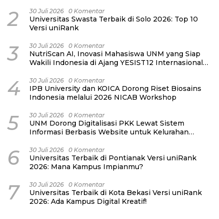
Pernah Bersama
2
30 Juli 2026
0 Komentar
Universitas Swasta Terbaik di Solo 2026: Top 10
Versi uniRank
3
30 Juli 2026
0 Komentar
NutriScan AI, Inovasi Mahasiswa UNM yang Siap
Wakili Indonesia di Ajang YESIST12 Internasional
2026
4
30 Juli 2026
0 Komentar
IPB University dan KOICA Dorong Riset Biosains
Indonesia melalui 2026 NICAB Workshop
5
30 Juli 2026
0 Komentar
UNM Dorong Digitalisasi PKK Lewat Sistem
Informasi Berbasis Website untuk Kelurahan
Cipinang Melayu
6
30 Juli 2026
0 Komentar
Universitas Terbaik di Pontianak Versi uniRank
2026: Mana Kampus Impianmu?
7
30 Juli 2026
0 Komentar
Universitas Terbaik di Kota Bekasi Versi uniRank
2026: Ada Kampus Digital Kreatif!