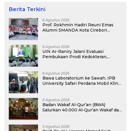
Berita Terkini
6 Agustus 2026
Prof. Rokhmin Hadiri Reuni Emas
Alumni SMANDA Kota Cirebon
Angkatan 76: 50 Tahun Lalu Kita
Pernah Bersama
6 Agustus 2026
UIN Ar-Raniry Jalani Evaluasi
Pembukaan Prodi Kedokteran,
Target Terima Mahasiswa Baru
Tahun Ini
6 Agustus 2026
Bawa Laboratorium ke Sawah, IPB
University Safari Perdana Mobil Klinik
Tanaman
5 Agustus 2026
Badan Wakaf Al-Qur’an (BWA)
Salurkan 40.000 Al-Qur’an Wakaf dan
Perkuat Pemberdayaan Masyarakat
di Kalimantan Barat
5 Agustus 2026