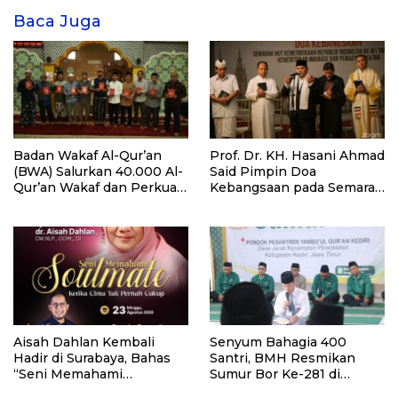
Baca Juga
Badan Wakaf Al-Qur’an
Prof. Dr. KH. Hasani Ahmad
(BWA) Salurkan 40.000 Al-
Said Pimpin Doa
Qur’an Wakaf dan Perkuat
Kebangsaan pada Semarak
Pemberdayaan Masyarakat
HUT Kemerdekaan RI Ke-
di Kalimantan Barat
81 di Kementerian Imigrasi
dan Pemasyarakatan RI
Aisah Dahlan Kembali
Senyum Bahagia 400
Hadir di Surabaya, Bahas
Santri, BMH Resmikan
“Seni Memahami
Sumur Bor Ke-281 di
Soulmate: Ketika Cinta Tak
Ponpes Yambu’ul Quran