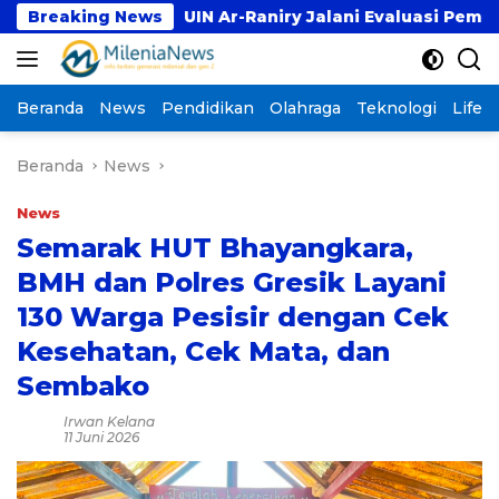
Langsung
Breaking News
UIN Ar-Raniry Jalani Evaluasi Pembukaan Prodi Ked
ke
konten
Beranda
News
Pendidikan
Olahraga
Teknologi
Lifest
Beranda
News
News
Semarak HUT Bhayangkara,
BMH dan Polres Gresik Layani
130 Warga Pesisir dengan Cek
Kesehatan, Cek Mata, dan
Sembako
Irwan Kelana
11 Juni 2026