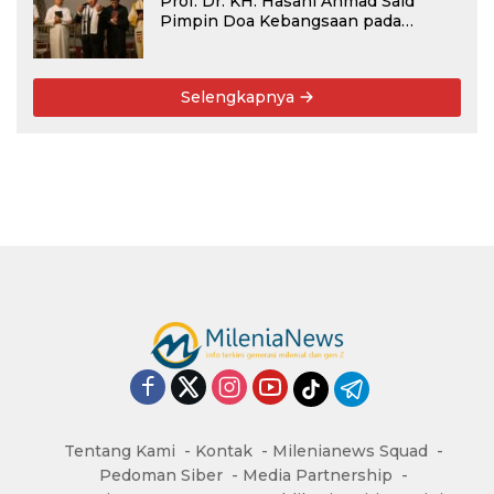
Prof. Dr. KH. Hasani Ahmad Said
Pimpin Doa Kebangsaan pada
Semarak HUT Kemerdekaan RI Ke-81
di Kementerian Imigrasi dan
Pemasyarakatan RI
Selengkapnya
Tentang Kami
Kontak
Milenianews Squad
Pedoman Siber
Media Partnership