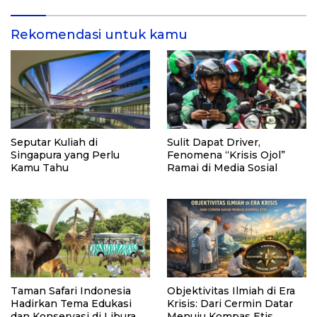
dan Pemasyarakatan RI
Rekomendasi untuk kamu
Seputar Kuliah di
Sulit Dapat Driver,
Singapura yang Perlu
Fenomena “Krisis Ojol”
Kamu Tahu
Ramai di Media Sosial
Taman Safari Indonesia
Objektivitas Ilmiah di Era
Hadirkan Tema Edukasi
Krisis: Dari Cermin Datar
dan Konservasi di Liburan
Menuju Kompas Etis