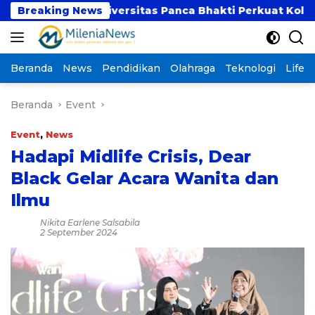
Langsung
SI dan Universitas Panca Bhakti Perkuat Kolaborasi A
Breaking News
ke
konten
Beranda
News
Pendidikan
Olahraga
Teknologi
Lifest
Beranda
Event
Event
,
News
Hadapi Midlife Crisis, Dear
Black Gelar Acara Wanita dan
Ilmu
Nikita Earlene Salsabila
2 September 2024