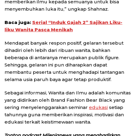
memberikan ilmu kepada semuanya untuk bisa
menyembuhkan luka itu,” ungkap Shahnaz.
Baca juga:
Serial “Induk Gajah 2” Sajikan Liku-
liku Wanita Pasca Menikah
Mendapat banyak respon positif, gelaran tersebut
dihadiri oleh lebih dari ribuan wanita, bahkan
beberapa di antaranya merupakan publik
figure
.
Sehingga, gelaran ini pun diharapkan dapat
membantu peserta untuk menghadapi tantangan
selama usia paruh baya agar tetap produktif.
Sebagai informasi, Wanita dan Ilmu adalah komunitas
yang didirikan oleh Brand Fashion Bear Black yang
sering menyelenggarakan seminar
edukasi
setiap
tahunnya guna memberikan inspirasi, motivasi dan
edukasi terkait keistimewaan wanita.
Tonton podcast Milenianews yang menghadirkan