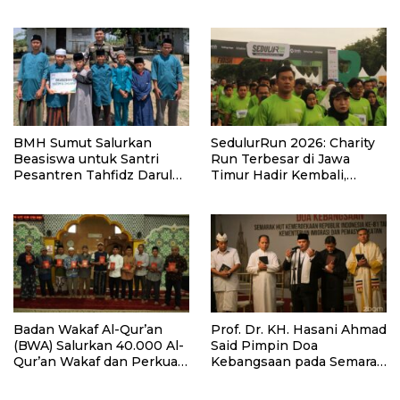
Lewat Program PKM
BMH Sumut Salurkan
SedulurRun 2026: Charity
Beasiswa untuk Santri
Run Terbesar di Jawa
Pesantren Tahfidz Darul
Timur Hadir Kembali,
Hijrah Deli Serdang
Targetkan 3.000 Peserta
untuk Dukung Pendidikan
Santri dan Guru Honorer
Badan Wakaf Al-Qur’an
Prof. Dr. KH. Hasani Ahmad
(BWA) Salurkan 40.000 Al-
Said Pimpin Doa
Qur’an Wakaf dan Perkuat
Kebangsaan pada Semarak
Pemberdayaan Masyarakat
HUT Kemerdekaan RI Ke-
di Kalimantan Barat
81 di Kementerian Imigrasi