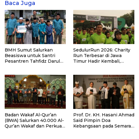
Baca Juga
BMH Sumut Salurkan
SedulurRun 2026: Charity
Beasiswa untuk Santri
Run Terbesar di Jawa
Pesantren Tahfidz Darul
Timur Hadir Kembali,
Hijrah Deli Serdang
Targetkan 3.000 Peserta
untuk Dukung Pendidikan
Santri dan Guru Honorer
Badan Wakaf Al-Qur’an
Prof. Dr. KH. Hasani Ahmad
(BWA) Salurkan 40.000 Al-
Said Pimpin Doa
Qur’an Wakaf dan Perkuat
Kebangsaan pada Semarak
Pemberdayaan Masyarakat
HUT Kemerdekaan RI Ke-
di Kalimantan Barat
81 di Kementerian Imigrasi