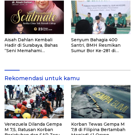
dan Pemasyarakatan RI
Aisah Dahlan Kembali
Senyum Bahagia 400
Hadir di Surabaya, Bahas
Santri, BMH Resmikan
“Seni Memahami
Sumur Bor Ke-281 di
Soulmate: Ketika Cinta Tak
Ponpes Yambu’ul Quran
Pernah Cukup”
Kediri
Rekomendasi untuk kamu
Venezuela Dilanda Gempa
Korban Tewas Gempa M
M 7,5, Ratusan Korban
7,8 di Filipina Bertambah
Berjatuhan dan SAR Terus
Menjadi 41 Orang