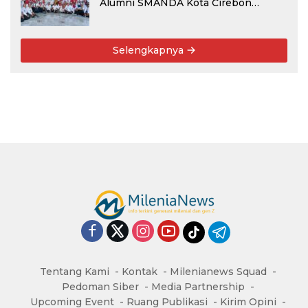
Alumni SMANDA Kota Cirebon
Angkatan 76: 50 Tahun Lalu Kita
Pernah Bersama
Selengkapnya
Tentang Kami
Kontak
Milenianews Squad
Pedoman Siber
Media Partnership
Upcoming Event
Ruang Publikasi
Kirim Opini