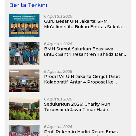
Berita Terkini
6 Agustus 2026
Guru Besar UIN Jakarta: SPM
Mu’allimin itu Bukan Entitas Sekolah
atau Madrasah
6 Agustus 2026
BMH Sumut Salurkan Beasiswa
untuk Santri Pesantren Tahfidz Darul
Hijrah Deli Serdang
6 Agustus 2026
Prodi PAI UIN Jakarta Genjot Riset
Kolaboratif, Antar 4 Proposal ke
Kompetisi BRIN 2026
6 Agustus 2026
SedulurRun 2026: Charity Run
Terbesar di Jawa Timur Hadir
Kembali, Targetkan 3.000 Peserta
untuk Dukung Pendidikan Santri dan
Guru Honorer
6 Agustus 2026
Prof. Rokhmin Hadiri Reuni Emas