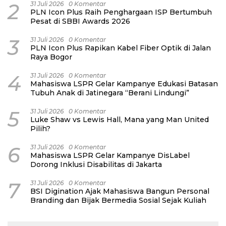
2
31 Juli 2026
0 Komentar
PLN Icon Plus Raih Penghargaan ISP Bertumbuh
Pesat di SBBI Awards 2026
3
31 Juli 2026
0 Komentar
PLN Icon Plus Rapikan Kabel Fiber Optik di Jalan
Raya Bogor
4
31 Juli 2026
0 Komentar
Mahasiswa LSPR Gelar Kampanye Edukasi Batasan
Tubuh Anak di Jatinegara “Berani Lindungi”
5
31 Juli 2026
0 Komentar
Luke Shaw vs Lewis Hall, Mana yang Man United
Pilih?
6
31 Juli 2026
0 Komentar
Mahasiswa LSPR Gelar Kampanye DisLabel
Dorong Inklusi Disabilitas di Jakarta
7
31 Juli 2026
0 Komentar
BSI Digination Ajak Mahasiswa Bangun Personal
Branding dan Bijak Bermedia Sosial Sejak Kuliah