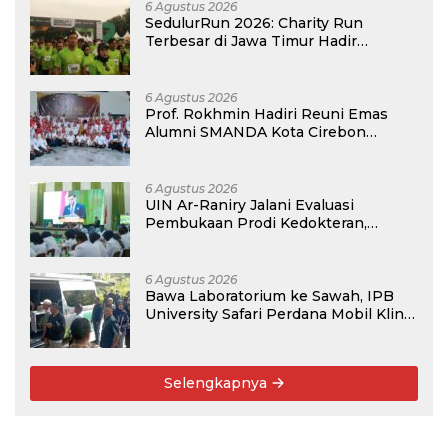
6 Agustus 2026
SedulurRun 2026: Charity Run
Terbesar di Jawa Timur Hadir
Kembali, Targetkan 3.000 Peserta
untuk Dukung Pendidikan Santri dan
Guru Honorer
6 Agustus 2026
Prof. Rokhmin Hadiri Reuni Emas
Alumni SMANDA Kota Cirebon
Angkatan 76: 50 Tahun Lalu Kita
Pernah Bersama
6 Agustus 2026
UIN Ar-Raniry Jalani Evaluasi
Pembukaan Prodi Kedokteran,
Target Terima Mahasiswa Baru
Tahun Ini
6 Agustus 2026
Bawa Laboratorium ke Sawah, IPB
University Safari Perdana Mobil Klinik
Tanaman
Selengkapnya