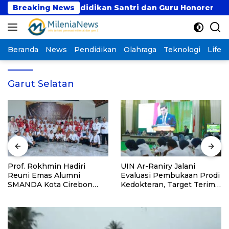
Langsung
tuk Dukung Pendidikan Santri dan Guru Honorer
Breaking News
P
ke
konten
Beranda
News
Pendidikan
Olahraga
Teknologi
Lifest
Garut Selatan
Prof. Rokhmin Hadiri
UIN Ar-Raniry Jalani
Reuni Emas Alumni
Evaluasi Pembukaan Prodi
SMANDA Kota Cirebon
Kedokteran, Target Terima
Angkatan 76: 50 Tahun
Mahasiswa Baru Tahun Ini
Lalu Kita Pernah Bersama