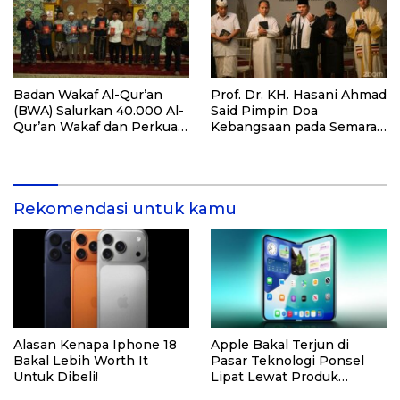
Badan Wakaf Al-Qur’an
Prof. Dr. KH. Hasani Ahmad
(BWA) Salurkan 40.000 Al-
Said Pimpin Doa
Qur’an Wakaf dan Perkuat
Kebangsaan pada Semarak
Pemberdayaan Masyarakat
HUT Kemerdekaan RI Ke-
di Kalimantan Barat
81 di Kementerian Imigrasi
dan Pemasyarakatan RI
Rekomendasi untuk kamu
Alasan Kenapa Iphone 18
Apple Bakal Terjun di
Bakal Lebih Worth It
Pasar Teknologi Ponsel
Untuk Dibeli!
Lipat Lewat Produk
iPhone Fold