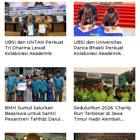
UBSI dan UNTAN Perkuat
UBSI dan Universitas
Tri Dharma Lewat
Panca Bhakti Perkuat
Kolaborasi Akademik
Kolaborasi Akademik
Lewat Program PKM
BMH Sumut Salurkan
SedulurRun 2026: Charity
Beasiswa untuk Santri
Run Terbesar di Jawa
Pesantren Tahfidz Darul
Timur Hadir Kembali,
Hijrah Deli Serdang
Targetkan 3.000 Peserta
untuk Dukung Pendidikan
Santri dan Guru Honorer