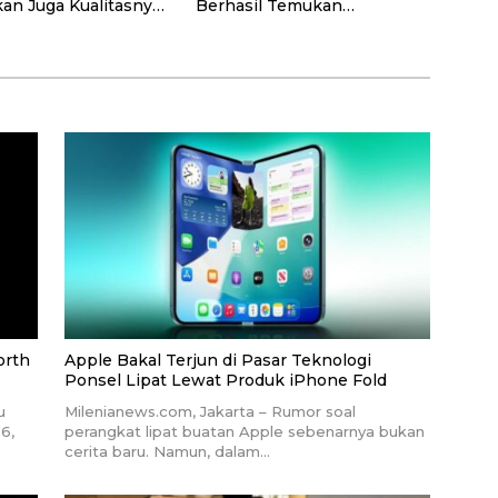
an Juga Kualitasnya!
Berhasil Temukan
si dengan Ahlinya di
Kerentanan Sistem NASA
orth
Apple Bakal Terjun di Pasar Teknologi
Ponsel Lipat Lewat Produk iPhone Fold
u
Milenianews.com, Jakarta – Rumor soal
6,
perangkat lipat buatan Apple sebenarnya bukan
cerita baru. Namun, dalam…