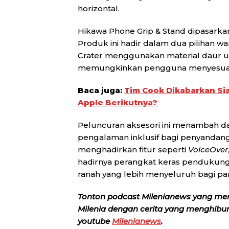
horizontal.
Hikawa Phone Grip & Stand dipasarkan
Produk ini hadir dalam dua pilihan wa
Crater menggunakan material daur u
memungkinkan pengguna menyesuai
Baca juga:
Tim Cook Dikabarkan Si
Apple Berikutnya?
Peluncuran aksesori ini menambah d
pengalaman inklusif bagi penyandang 
menghadirkan fitur seperti
VoiceOver
hadirnya perangkat keras pendukung 
ranah yang lebih menyeluruh bagi p
Tonton podcast Milenianews yang me
Milenia dengan cerita yang menghibur, 
youtube
Milenianews
.