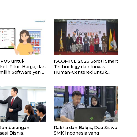
i POS untuk
ISCOMICE 2026 Soroti Smart
et: Fitur, Harga, dan
Technology dan Inovasi
milih Software yang
Human-Centered untuk
Masa Depan Industri MICE
 Sembarangan
Rakha dan Balqis, Dua Siswa
asi Bisnis,
SMK Indonesia yang