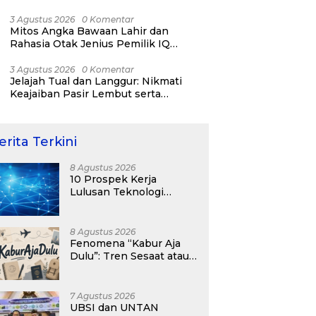
RI ke-81
3 Agustus 2026
0 Komentar
Mitos Angka Bawaan Lahir dan
Rahasia Otak Jenius Pemilik IQ
Tertinggi Dunia
3 Agustus 2026
0 Komentar
Jelajah Tual dan Langgur: Nikmati
Keajaiban Pasir Lembut serta
Fenomena Pasir Timbul di Kepulauan
Kei
erita Terkini
8 Agustus 2026
10 Prospek Kerja
Lulusan Teknologi
Informasi yang
Menjanjikan dengan Gaji
Kompetitif di Era Digital
8 Agustus 2026
Fenomena “Kabur Aja
Dulu”: Tren Sesaat atau
Langkah Strategis
Membangun Masa
Depan?
7 Agustus 2026
UBSI dan UNTAN