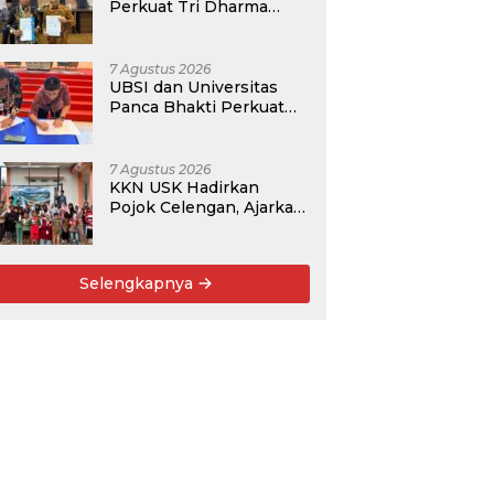
Perkuat Tri Dharma
Lewat Kolaborasi
Akademik
7 Agustus 2026
UBSI dan Universitas
Panca Bhakti Perkuat
Kolaborasi Akademik
Lewat Program PKM
7 Agustus 2026
KKN USK Hadirkan
Pojok Celengan, Ajarkan
Anak Desa Pohroh
Gemar Menabung
Selengkapnya