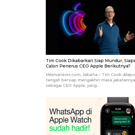
Tim Cook Dikabarkan Siap Mundur, Siap
Calon Penerus CEO Apple Berikutnya?
Milenianews.com, Jakarta – Tim Cook dilap
tengah bersiap mengakhiri masa jabatanny
sebagai CEO Apple, yang…