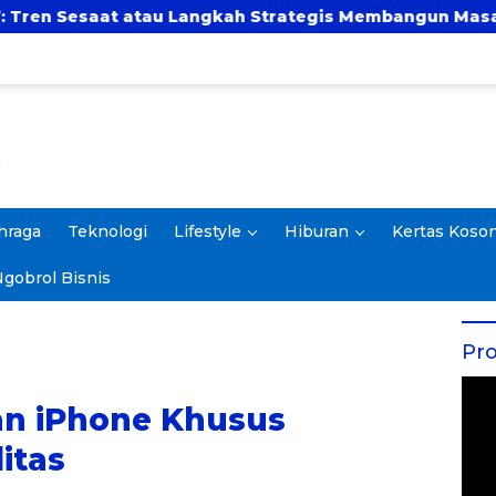
au Langkah Strategis Membangun Masa Depan?
U
hraga
Teknologi
Lifestyle
Hiburan
Kertas Koso
gobrol Bisnis
Pro
an iPhone Khusus
itas