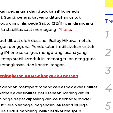
kan pegangan dan dudukan iPhone edisi
& Stand, perangkat yang ditujukan untuk
Tr
uk ini dirilis pada Sabtu (22/11) dan dirancang
ta stabilitas saat memegang
iPhone
.
1
ebut dibuat oleh desainer Bailey Hikawa melalui
ngan pengguna. Pendekatan ini dilakukan untuk
2
 iPhone sekaligus mengurangi usaha yang
tetap stabil. Produk ini menargetkan pengguna
ketangkasan, dan kontrol tangan.
3
Peningkatan RAM Sebanyak 50 persen
4
 dengan mempertimbangkan aspek aksesibilitas
men aksesibilitas perusahaan. Perangkat ini
hingga dapat dipasangkan ke berbagai model
5
. Selain sebagai pegangan, aksesori ini juga
ua sudut pandang, baik vertikal maupun