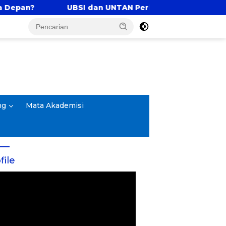
BSI dan UNTAN Perkuat Tri Dharma Lewat Kolaborasi A
ng
Mata Akademisi
file