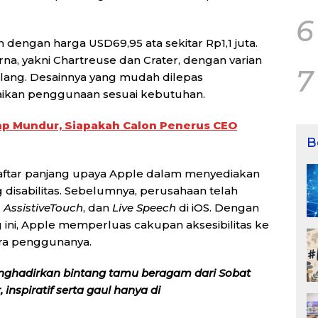
6
 dengan harga USD69,95 ata sekitar Rp1,1 juta.
rna, yakni Chartreuse dan Crater, dengan varian
7
lang. Desainnya yang mudah dilepas
kan penggunaan sesuai kebutuhan.
ap Mundur, Siapakah Calon Penerus CEO
B
aftar panjang upaya Apple dalam menyediakan
disabilitas. Sebelumnya, perusahaan telah
,
AssistiveTouch
, dan
Live Speech
di iOS. Dengan
ini, Apple memperluas cakupan aksesibilitas ke
ara penggunanya.
nghadirkan bintang tamu beragam dari Sobat
inspiratif serta gaul hanya di