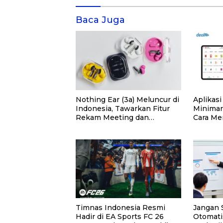
Baca Juga
Nothing Ear (3a) Meluncur di
Aplikas
Indonesia, Tawarkan Fitur
Minimark
Rekam Meeting dan
Cara Me
Transkrip Otomatis
Tepat
Timnas Indonesia Resmi
Jangan
Hadir di EA Sports FC 26
Otomatis