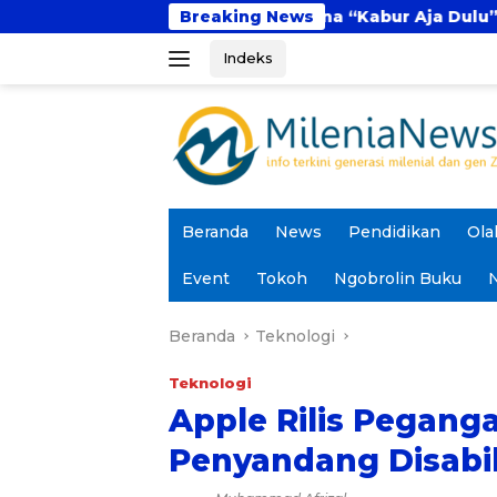
Langsung
al
Fenomena “Kabur Aja Dulu”: Tren Sesaat at
Breaking News
ke
Indeks
konten
Beranda
News
Pendidikan
Ola
Event
Tokoh
Ngobrolin Buku
N
Beranda
Teknologi
Teknologi
Apple Rilis Pegang
Penyandang Disabil