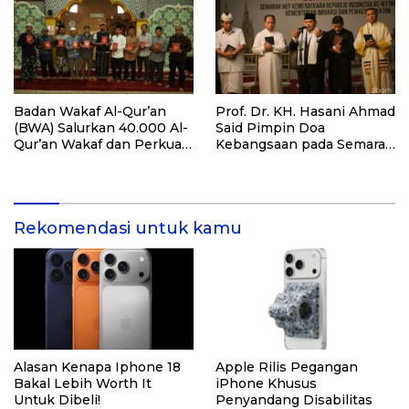
Santri dan Guru Honorer
Badan Wakaf Al-Qur’an
Prof. Dr. KH. Hasani Ahmad
(BWA) Salurkan 40.000 Al-
Said Pimpin Doa
Qur’an Wakaf dan Perkuat
Kebangsaan pada Semarak
Pemberdayaan Masyarakat
HUT Kemerdekaan RI Ke-
di Kalimantan Barat
81 di Kementerian Imigrasi
dan Pemasyarakatan RI
Rekomendasi untuk kamu
Alasan Kenapa Iphone 18
Apple Rilis Pegangan
Bakal Lebih Worth It
iPhone Khusus
Untuk Dibeli!
Penyandang Disabilitas