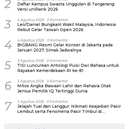
2
Daftar Kampus Swasta Unggulan di Tangerang
Versi uniRank 2026
3
4 Agustus 2026
0 Komentar
Leo/Daniel Bungkam Wakil Malaysia, Indonesia
Rebut Gelar Taiwan Open 2026
4
4 Agustus 2026
0 Komentar
BIGBANG Resmi Gelar Konser di Jakarta pada
Januari 2027, Simak Jadwalnya
5
3 Agustus 2026
0 Komentar
TISI Luncurkan Antologi Puisi Dwi Bahasa untuk
Rayakan Kemerdekaan RI ke-81
6
3 Agustus 2026
0 Komentar
Mitos Angka Bawaan Lahir dan Rahasia Otak
Jenius Pemilik IQ Tertinggi Dunia
7
3 Agustus 2026
0 Komentar
Jelajah Tual dan Langgur: Nikmati Keajaiban Pasir
Lembut serta Fenomena Pasir Timbul di
Kepulauan Kei