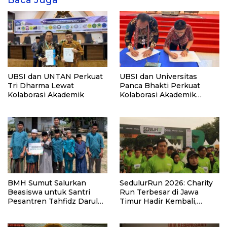
Baca Juga
UBSI dan UNTAN Perkuat
UBSI dan Universitas
Tri Dharma Lewat
Panca Bhakti Perkuat
Kolaborasi Akademik
Kolaborasi Akademik
Lewat Program PKM
BMH Sumut Salurkan
SedulurRun 2026: Charity
Beasiswa untuk Santri
Run Terbesar di Jawa
Pesantren Tahfidz Darul
Timur Hadir Kembali,
Hijrah Deli Serdang
Targetkan 3.000 Peserta
untuk Dukung Pendidikan