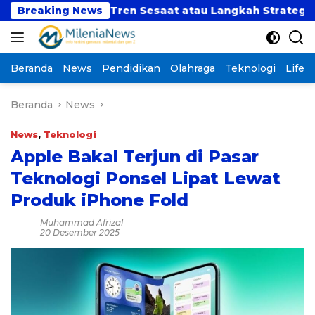
Langsung
a Dulu”: Tren Sesaat atau Langkah Strategis Memban
Breaking News
ke
konten
Beranda
News
Pendidikan
Olahraga
Teknologi
Lifest
Beranda
News
News
,
Teknologi
Apple Bakal Terjun di Pasar
Teknologi Ponsel Lipat Lewat
Produk iPhone Fold
Muhammad Afrizal
20 Desember 2025