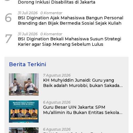
Dorong Inklusi Disabilitas di Jakarta
6
31 Juli 2026
0 Komentar
BSI Digination Ajak Mahasiswa Bangun Personal
Branding dan Bijak Bermedia Sosial Sejak Kuliah
7
31 Juli 2026
0 Komentar
BSI Digination Bekali Mahasiswa Susun Strategi
Karier agar Siap Menang Sebelum Lulus
Berita Terkini
7 Agustus 2026
KH Muhyiddin Junaidi: Guru yang
Baik adalah Murobbi, bukan Sakadar
Mu’allim
6 Agustus 2026
Guru Besar UIN Jakarta: SPM
Mu’allimin itu Bukan Entitas Sekolah
atau Madrasah
6 Agustus 2026