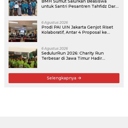
BMH Sumut Salurkan Beasiswa
untuk Santri Pesantren Tahfidz Darul
Hijrah Deli Serdang
6 Agustus 2026
Prodi PAI UIN Jakarta Genjot Riset
Kolaboratif, Antar 4 Proposal ke
Kompetisi BRIN 2026
6 Agustus 2026
SedulurRun 2026: Charity Run
Terbesar di Jawa Timur Hadir
Kembali, Targetkan 3.000 Peserta
untuk Dukung Pendidikan Santri dan
Guru Honorer
Selengkapnya