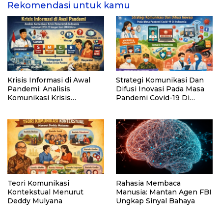
Rekomendasi untuk kamu
Krisis Informasi di Awal
Strategi Komunikasi Dan
Pandemi: Analisis
Difusi Inovasi Pada Masa
Komunikasi Krisis
Pandemi Covid-19 Di
Pemerintah Indonesia
Indonesia
terhadap COVID-19
dengan Teori SMCR Berlo
Teori Komunikasi
Rahasia Membaca
Kontekstual Menurut
Manusia: Mantan Agen FBI
Deddy Mulyana
Ungkap Sinyal Bahaya