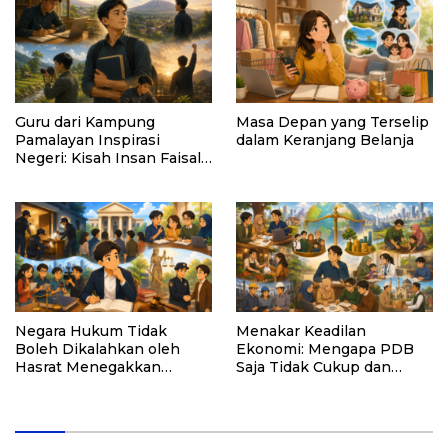
Guru dari Kampung
Masa Depan yang Terselip
Pamalayan Inspirasi
dalam Keranjang Belanja
Negeri: Kisah Insan Faisal
Ibrahim Diabadikan dalam
Buku “Inspirasi dari
Pelosok Negeri”
Negara Hukum Tidak
Menakar Keadilan
Boleh Dikalahkan oleh
Ekonomi: Mengapa PDB
Hasrat Menegakkan
Saja Tidak Cukup dan
Hukum
Bagaimana Maqasid al-
Shariah Menjadi Solusi