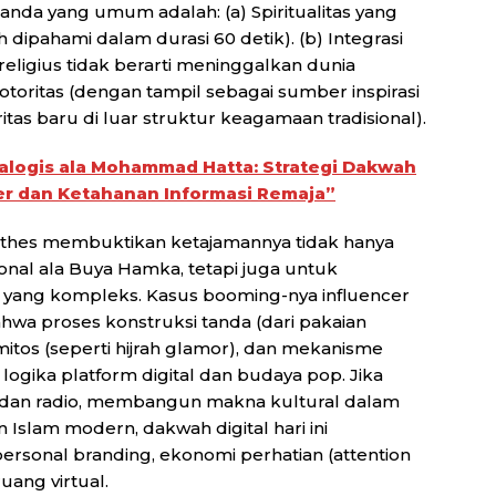
nda yang umum adalah: (a) Spiritualitas yang
dipahami dalam durasi 60 detik). (b) Integrasi
eligius tidak berarti meninggalkan dunia
 otoritas (dengan tampil sebagai sumber inspirasi
as baru di luar struktur keagamaan tradisional).
ialogis ala Mohammad Hatta: Strategi Dakwah
er dan Ketahanan Informasi Remaja”
arthes membuktikan ketajamannya tidak hanya
nal ala Buya Hamka, tetapi juga untuk
yang kompleks. Kasus booming-nya influencer
ahwa proses konstruksi tanda (dari pakaian
itos (seperti hijrah glamor), dan mekanisme
ogika platform digital dan budaya pop. Jika
 dan radio, membangun makna kultural dalam
 Islam modern, dakwah digital hari ini
onal branding, ekonomi perhatian (attention
uang virtual.