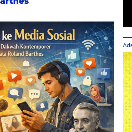
arthes
Ad