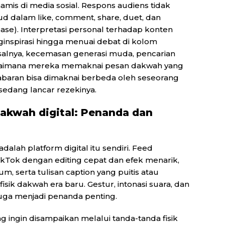
namis di media sosial. Respons audiens tidak
ud dalam like, comment, share, duet, dan
se). Interpretasi personal terhadap konten
inspirasi hingga menuai debat di kolom
isalnya, kecemasan generasi muda, pencarian
gaimana mereka memaknai pesan dakwah yang
abaran bisa dimaknai berbeda oleh seseorang
sedang lancar rezekinya.
akwah digital: Penanda dan
dalah platform digital itu sendiri. Feed
TikTok dengan editing cepat dan efek menarik,
, serta tulisan caption yang puitis atau
isik dakwah era baru. Gestur, intonasi suara, dan
juga menjadi penanda penting.
 ingin disampaikan melalui tanda-tanda fisik