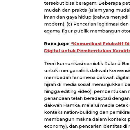
tersebut bisa beragam. Beberapa peta
mudah dan praktis (Islam yang mudah 
iman dan gaya hidup (bahwa menjadi r
modern). (c) Pencarian legitimasi dan
agama, figur publik membangun otorit
Baca juga:
“Komunikasi Edukatif D
Digital untuk Pembentukan Karakt
Teori komunikasi semiotik Roland B
untuk menganalisis dakwah konvensio
membedah fenomena dakwah digital 
hijrah di media sosial menunjukkan b
hingga editing video), pembentukan m
penandaan telah beradaptasi dengan l
dakwah Hamka, melalui media cetak
konteks nation-building dan pemikiran
membangun makna dalam konteks pers
economy), dan pencarian identitas di r