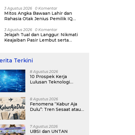
RI ke-81
3 Agustus 2026
0 Komentar
Mitos Angka Bawaan Lahir dan
Rahasia Otak Jenius Pemilik IQ
Tertinggi Dunia
3 Agustus 2026
0 Komentar
Jelajah Tual dan Langgur: Nikmati
Keajaiban Pasir Lembut serta
Fenomena Pasir Timbul di Kepulauan
Kei
erita Terkini
8 Agustus 2026
10 Prospek Kerja
Lulusan Teknologi
Informasi yang
Menjanjikan dengan Gaji
Kompetitif di Era Digital
8 Agustus 2026
Fenomena “Kabur Aja
Dulu”: Tren Sesaat atau
Langkah Strategis
Membangun Masa
Depan?
7 Agustus 2026
UBSI dan UNTAN