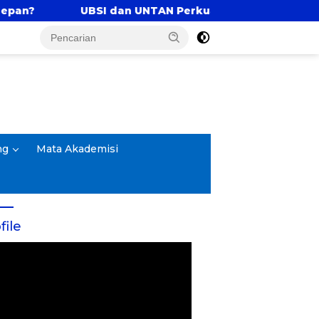
 dan UNTAN Perkuat Tri Dharma Lewat Kolaborasi Akad
ng
Mata Akademisi
file