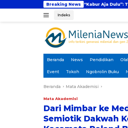
Langsung
Fenomena “Kabur Aja Dulu”: Tren Sesaat atau 
Breaking News
ke
Indeks
konten
Beranda
News
Pendidikan
Ola
Event
Tokoh
Ngobrolin Buku
N
Beranda
Mata Akademisi
Mata Akademisi
Dari Mimbar ke Medi
Semiotik Dakwah K