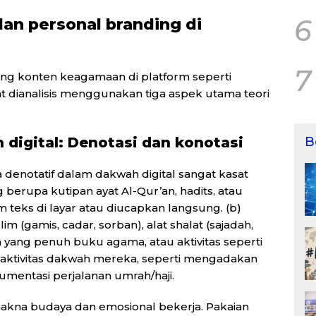
6
dan personal branding di
7
ng konten keagamaan di platform seperti
t dianalisis menggunakan tiga aspek utama teori
B
 digital: Denotasi dan konotasi
 denotatif dalam dakwah digital sangat kasat
g berupa kutipan ayat Al-Qur’an, hadits, atau
 teks di layar atau diucapkan langsung. (b)
im (gamis, cadar, sorban), alat shalat (sajadah,
an yang penuh buku agama, atau aktivitas seperti
il aktivitas dakwah mereka, seperti mengadakan
okumentasi perjalanan umrah/haji.
 makna budaya dan emosional bekerja. Pakaian