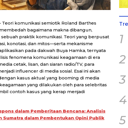
 Teori komunikasi semiotik Roland Barthes
Tr
k membedah bagaimana makna dibangun,
1
 sebuah praktik komunikasi. Teori yang berpusat
si, konotasi, dan mitos—serta mekanisme
aplikasikan pada dakwah Buya Hamka, ternyata
2
lisis fenomena komunikasi keagamaan di era
dia cetak, lisan, dan siaran radio/TV, para
jadi influencer di media sosial. Esai ini akan
3
 dengan kasus aktual yang booming di media
i keagamaan yang dilakukan oleh para selebritas
ambil contoh kasus yang kerap menjadi
4
pons dalam Pemberitaan Bencana: Analisis
5
an Sumatra dalam Pembentukan Opini Publik