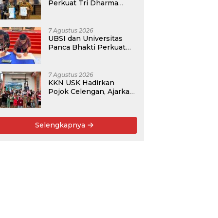
Perkuat Tri Dharma
Lewat Kolaborasi
Akademik
7 Agustus 2026
UBSI dan Universitas
Panca Bhakti Perkuat
Kolaborasi Akademik
Lewat Program PKM
7 Agustus 2026
KKN USK Hadirkan
Pojok Celengan, Ajarkan
Anak Desa Pohroh
Gemar Menabung
Selengkapnya