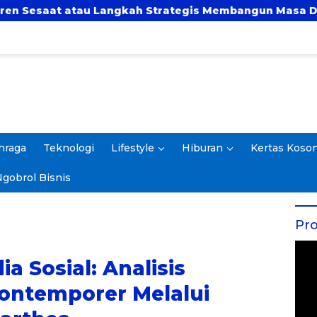
Langkah Strategis Membangun Masa Depan?
UBSI
hraga
Teknologi
Lifestyle
Hiburan
Kertas Koso
gobrol Bisnis
Pro
a Sosial: Analisis
ontemporer Melalui