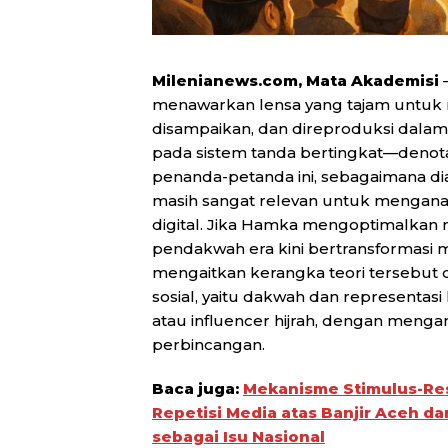
Milenianews.com, Mata Akademisi
–
menawarkan lensa yang tajam untu
disampaikan, dan direproduksi dalam
pada sistem tanda bertingkat—denota
penanda-petanda ini, sebagaimana di
masih sangat relevan untuk mengana
digital. Jika Hamka mengoptimalkan me
pendakwah era kini bertransformasi men
mengaitkan kerangka teori tersebut
sosial, yaitu dakwah dan representas
atau influencer hijrah, dengan meng
perbincangan.
Baca juga:
Mekanisme Stimulus-Res
Repetisi Media atas Banjir Aceh d
sebagai Isu Nasional