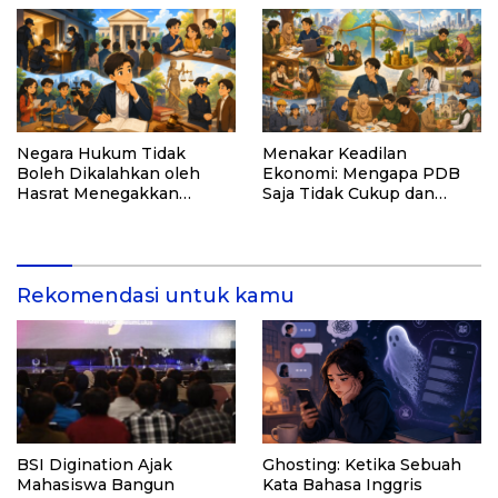
Buku “Inspirasi dari
Pelosok Negeri”
Negara Hukum Tidak
Menakar Keadilan
Boleh Dikalahkan oleh
Ekonomi: Mengapa PDB
Hasrat Menegakkan
Saja Tidak Cukup dan
Hukum
Bagaimana Maqasid al-
Shariah Menjadi Solusi
Rekomendasi untuk kamu
BSI Digination Ajak
Ghosting: Ketika Sebuah
Mahasiswa Bangun
Kata Bahasa Inggris