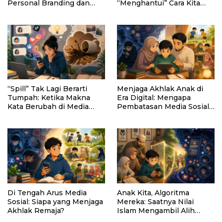
Personal Branding dan
“Menghantui” Cara Kita
Bijak Bermedia Sosial
Memaknai Putus Kontak
Sejak Kuliah
“Spill” Tak Lagi Berarti
Menjaga Akhlak Anak di
Tumpah: Ketika Makna
Era Digital: Mengapa
Kata Berubah di Media
Pembatasan Media Sosial
Sosial
Perlu Dilakukan?
Di Tengah Arus Media
Anak Kita, Algoritma
Sosial: Siapa yang Menjaga
Mereka: Saatnya Nilai
Akhlak Remaja?
Islam Mengambil Alih
Kemudi Media Sosial