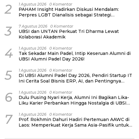
2
1 Agustus 2026
0 Komentar
PAHAM Insight Hadirkan Diskusi Mendalam:
Perpres LGBT Dianalisis sebagai Strategi
Pertahanan Negara Bukan Ancaman Individual
3
7 Agustus 2026
0 Komentar
UBSI dan UNTAN Perkuat Tri Dharma Lewat
Kolaborasi Akademik
4
1 Agustus 2026
0 Komentar
Tak Sekadar Main Padel, Intip Keseruan Alumni di
UBSI Alumni Padel Day 2026!
5
1 Agustus 2026
0 Komentar
Di UBSI Alumni Padel Day 2026, Pendiri Startup IT
Ini Cerita Soal Bisnis ERP, AI, dan Pentingnya
Network Alumni
6
1 Agustus 2026
0 Komentar
Dulu Pusing Nyari Kerja, Alumni Ini Bagikan Lika-
Liku Karier Perbankan Hingga Nostalgia di UBSI
Alumni Padel Day 2026
7
1 Agustus 2026
0 Komentar
Prof. Rokhmin Dahuri Hadiri Pertemuan AAWC di
Laos: Memperkuat Kerja Sama Asia-Pasifik untuk
Ketahanan Air dan Iklim