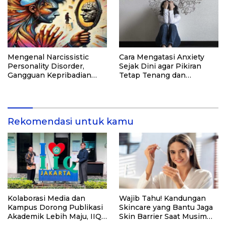
Mengenal Narcissistic
Cara Mengatasi Anxiety
Personality Disorder,
Sejak Dini agar Pikiran
Gangguan Kepribadian
Tetap Tenang dan
yang Kerap Disalahpahami
Produktif
Rekomendasi untuk kamu
Kolaborasi Media dan
Wajib Tahu! Kandungan
Kampus Dorong Publikasi
Skincare yang Bantu Jaga
Akademik Lebih Maju, IIQ
Skin Barrier Saat Musim
Resmi Teken MoU dengan
Hujan