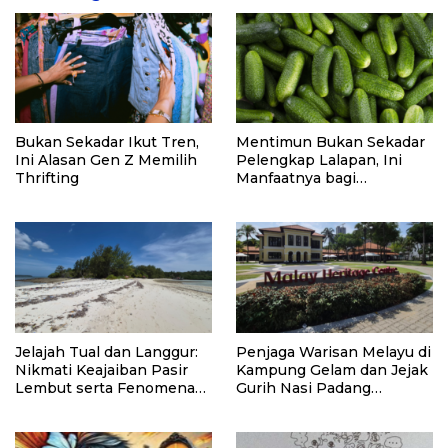
Bukan Sekadar Ikut Tren,
Mentimun Bukan Sekadar
Ini Alasan Gen Z Memilih
Pelengkap Lalapan, Ini
Thrifting
Manfaatnya bagi
Kesehatan
Jelajah Tual dan Langgur:
Penjaga Warisan Melayu di
Nikmati Keajaiban Pasir
Kampung Gelam dan Jejak
Lembut serta Fenomena
Gurih Nasi Padang
Pasir Timbul di Kepulauan
Singapura
Kei