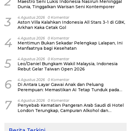
2
Maestro Seni Lukis Indonesia Nasirun Meninggal
Dunia, Tinggalkan Warisan Seni Kontemporer
3
4 Agustus 2026
0 Komentar
Aston Villa Kalahkan Indonesia All Stars 3-1 di GBK,
Arkhan Kaka Cetak Gol
4
4 Agustus 2026
0 Komentar
Mentimun Bukan Sekadar Pelengkap Lalapan, Ini
Manfaatnya bagi Kesehatan
5
4 Agustus 2026
0 Komentar
Leo/Daniel Bungkam Wakil Malaysia, Indonesia
Rebut Gelar Taiwan Open 2026
6
4 Agustus 2026
0 Komentar
Di Antara Layar Gawai Anak dan Peluang
Perempuan: Memastikan AI Tetap Tunduk pada
Kemanusiaan
7
4 Agustus 2026
0 Komentar
Penyebab Kematian Pangeran Arab Saudi di Hotel
London Terungkap, Campuran Alkohol dan
Narkoba Jadi Pemicu
Berita Terkini