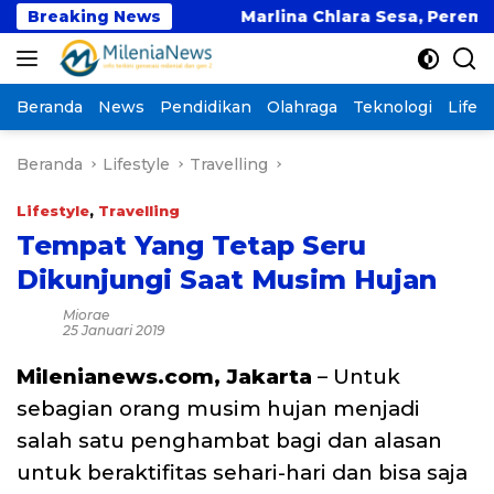
Langsung
elar PKM
Breaking News
Marlina Chlara Sesa, Perempuan Papua
ke
konten
Beranda
News
Pendidikan
Olahraga
Teknologi
Lifest
Beranda
Lifestyle
Travelling
Lifestyle
,
Travelling
Tempat Yang Tetap Seru
Dikunjungi Saat Musim Hujan
Miorae
25 Januari 2019
Milenianews.com, Jakarta
– Untuk
sebagian orang musim hujan menjadi
salah satu penghambat bagi dan alasan
untuk beraktifitas sehari-hari dan bisa saja