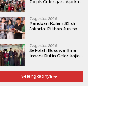
Pojok Celengan, Ajarkan
Anak Desa Pohroh
Gemar Menabung
7 Agustus 2026
Panduan Kuliah S2 di
Jakarta: Pilihan Jurusan,
Data Prospek, dan
Rekomendasi Kampus
7 Agustus 2026
Sekolah Bosowa Bina
Insani Rutin Gelar Kajian
Islam untuk Orang Tua,
Alumni, dan Masyarakat
Umum
Selengkapnya