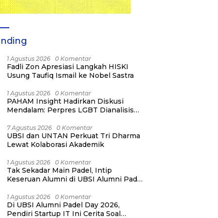
ending
1 Agustus 2026
0 Komentar
Fadli Zon Apresiasi Langkah HISKI
Usung Taufiq Ismail ke Nobel Sastra
1 Agustus 2026
0 Komentar
PAHAM Insight Hadirkan Diskusi
Mendalam: Perpres LGBT Dianalisis
sebagai Strategi Pertahanan Negara
Bukan Ancaman Individual
7 Agustus 2026
0 Komentar
UBSI dan UNTAN Perkuat Tri Dharma
Lewat Kolaborasi Akademik
1 Agustus 2026
0 Komentar
Tak Sekadar Main Padel, Intip
Keseruan Alumni di UBSI Alumni Padel
Day 2026!
1 Agustus 2026
0 Komentar
Di UBSI Alumni Padel Day 2026,
Pendiri Startup IT Ini Cerita Soal