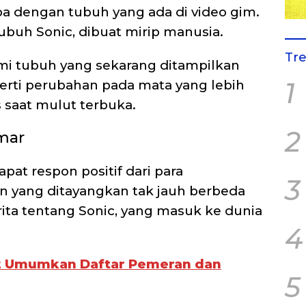
pa dengan tubuh yang ada di video gim.
ubuh Sonic, dibuat mirip manusia.
Tr
mi tubuh yang sekarang ditampilkan
1
perti perubahan pada mata yang lebih
as saat mulut terbuka.
2
mar
pat respon positif dari para
3
an yang ditayangkan tak jauh berbeda
rita tentang Sonic, yang masuk ke dunia
4
2 Umumkan Daftar Pemeran dan
5