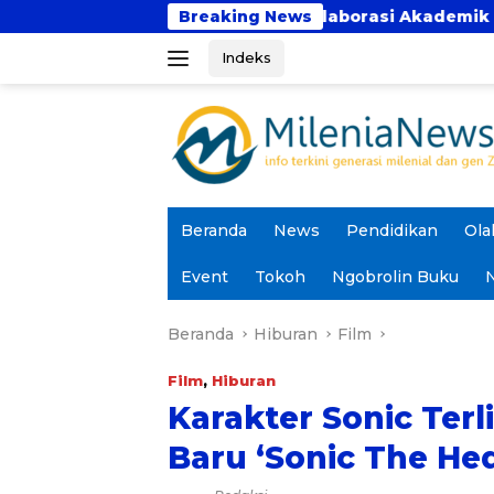
Langsung
a Bhakti Perkuat Kolaborasi Akademik Lewat Program P
Breaking News
ke
Indeks
konten
Beranda
News
Pendidikan
Ola
Event
Tokoh
Ngobrolin Buku
N
Beranda
Hiburan
Film
Film
,
Hiburan
Karakter Sonic Terl
Baru ‘Sonic The He