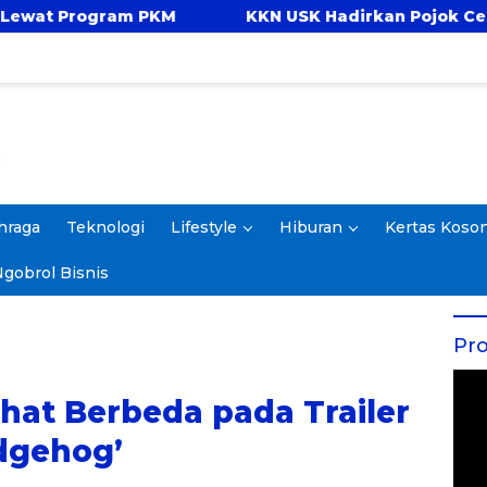
KM
KKN USK Hadirkan Pojok Celengan, Ajarkan
hraga
Teknologi
Lifestyle
Hiburan
Kertas Koso
gobrol Bisnis
Pro
ihat Berbeda pada Trailer
dgehog’