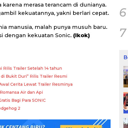
 karena merasa terancam di dunianya.
6
mbil kekuatannya, yakni berlari cepat.
ia manusia, malah punya musuh baru.
7
esi dengan kekuatan Sonic.
(Ikok)
B
 Rilis Trailer Setelah 14 tahun
 Bukit Duri” Rilis Trailer Resmi
 Awal Cerita Lewat Trailer Resminya
n Romansa Air dan Api
Gratis Bagi Para SONIC
edgehog 2