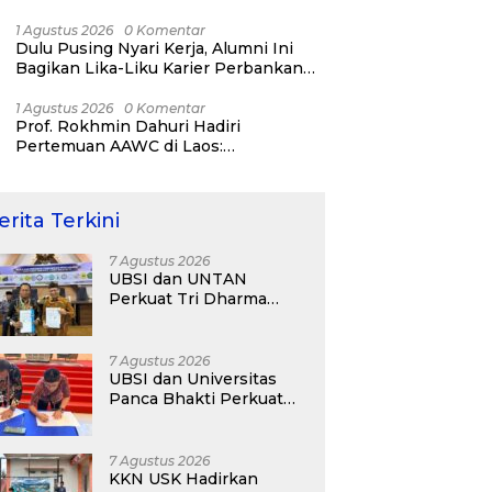
Bisnis ERP, AI, dan Pentingnya
Network Alumni
1 Agustus 2026
0 Komentar
Dulu Pusing Nyari Kerja, Alumni Ini
Bagikan Lika-Liku Karier Perbankan
Hingga Nostalgia di UBSI Alumni Padel
Day 2026
1 Agustus 2026
0 Komentar
Prof. Rokhmin Dahuri Hadiri
Pertemuan AAWC di Laos:
Memperkuat Kerja Sama Asia-Pasifik
untuk Ketahanan Air dan Iklim
erita Terkini
7 Agustus 2026
UBSI dan UNTAN
Perkuat Tri Dharma
Lewat Kolaborasi
Akademik
7 Agustus 2026
UBSI dan Universitas
Panca Bhakti Perkuat
Kolaborasi Akademik
Lewat Program PKM
7 Agustus 2026
KKN USK Hadirkan