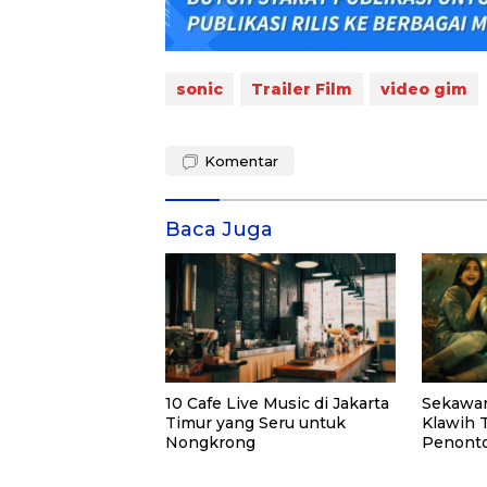
sonic
Trailer Film
video gim
Komentar
Baca Juga
10 Cafe Live Music di Jakarta
Sekawan
Timur yang Seru untuk
Klawih 
Nongkrong
Penonto