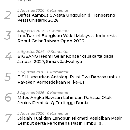
2
3 Agustus 2026
0 Komentar
Daftar Kampus Swasta Unggulan di Tangerang
Versi uniRank 2026
3
4 Agustus 2026
0 Komentar
Leo/Daniel Bungkam Wakil Malaysia, Indonesia
Rebut Gelar Taiwan Open 2026
4
4 Agustus 2026
0 Komentar
BIGBANG Resmi Gelar Konser di Jakarta pada
Januari 2027, Simak Jadwalnya
5
3 Agustus 2026
0 Komentar
TISI Luncurkan Antologi Puisi Dwi Bahasa untuk
Rayakan Kemerdekaan RI ke-81
6
3 Agustus 2026
0 Komentar
Mitos Angka Bawaan Lahir dan Rahasia Otak
Jenius Pemilik IQ Tertinggi Dunia
7
3 Agustus 2026
0 Komentar
Jelajah Tual dan Langgur: Nikmati Keajaiban Pasir
Lembut serta Fenomena Pasir Timbul di
Kepulauan Kei