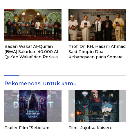
Hijrah Deli Serdang
Targetkan 3.000 Peserta
untuk Dukung Pendidikan
Santri dan Guru Honorer
Badan Wakaf Al-Qur’an
Prof. Dr. KH. Hasani Ahmad
(BWA) Salurkan 40.000 Al-
Said Pimpin Doa
Qur’an Wakaf dan Perkuat
Kebangsaan pada Semarak
Pemberdayaan Masyarakat
HUT Kemerdekaan RI Ke-
di Kalimantan Barat
81 di Kementerian Imigrasi
dan Pemasyarakatan RI
Rekomendasi untuk kamu
Trailer Film “Sebelum
Film “Jujutsu Kaisen: