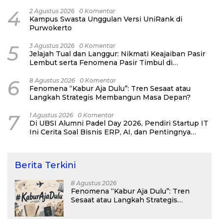
4
2 Agustus 2026
0 Komentar
Kampus Swasta Unggulan Versi UniRank di
Purwokerto
5
3 Agustus 2026
0 Komentar
Jelajah Tual dan Langgur: Nikmati Keajaiban Pasir
Lembut serta Fenomena Pasir Timbul di
Kepulauan Kei
6
8 Agustus 2026
0 Komentar
Fenomena “Kabur Aja Dulu”: Tren Sesaat atau
Langkah Strategis Membangun Masa Depan?
7
1 Agustus 2026
0 Komentar
Di UBSI Alumni Padel Day 2026, Pendiri Startup IT
Ini Cerita Soal Bisnis ERP, AI, dan Pentingnya
Network Alumni
Berita Terkini
8 Agustus 2026
Fenomena “Kabur Aja Dulu”: Tren
Sesaat atau Langkah Strategis
Membangun Masa Depan?