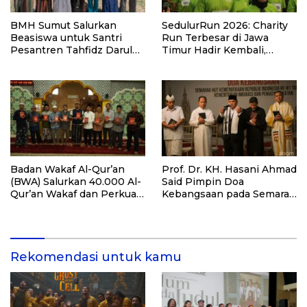
BMH Sumut Salurkan
SedulurRun 2026: Charity
Beasiswa untuk Santri
Run Terbesar di Jawa
Pesantren Tahfidz Darul
Timur Hadir Kembali,
Hijrah Deli Serdang
Targetkan 3.000 Peserta
untuk Dukung Pendidikan
Santri dan Guru Honorer
Badan Wakaf Al-Qur’an
Prof. Dr. KH. Hasani Ahmad
(BWA) Salurkan 40.000 Al-
Said Pimpin Doa
Qur’an Wakaf dan Perkuat
Kebangsaan pada Semarak
Pemberdayaan Masyarakat
HUT Kemerdekaan RI Ke-
di Kalimantan Barat
81 di Kementerian Imigrasi
dan Pemasyarakatan RI
Rekomendasi untuk kamu