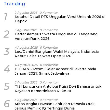
Trending
1
2 Agustus 2026
0 Komentar
Ketahui Detail PTS Unggulan Versi Unirank 2026 di
Depok
2
3 Agustus 2026
0 Komentar
Daftar Kampus Swasta Unggulan di Tangerang
Versi uniRank 2026
3
4 Agustus 2026
0 Komentar
Leo/Daniel Bungkam Wakil Malaysia, Indonesia
Rebut Gelar Taiwan Open 2026
4
4 Agustus 2026
0 Komentar
BIGBANG Resmi Gelar Konser di Jakarta pada
Januari 2027, Simak Jadwalnya
5
3 Agustus 2026
0 Komentar
TISI Luncurkan Antologi Puisi Dwi Bahasa untuk
Rayakan Kemerdekaan RI ke-81
6
3 Agustus 2026
0 Komentar
Mitos Angka Bawaan Lahir dan Rahasia Otak
Jenius Pemilik IQ Tertinggi Dunia