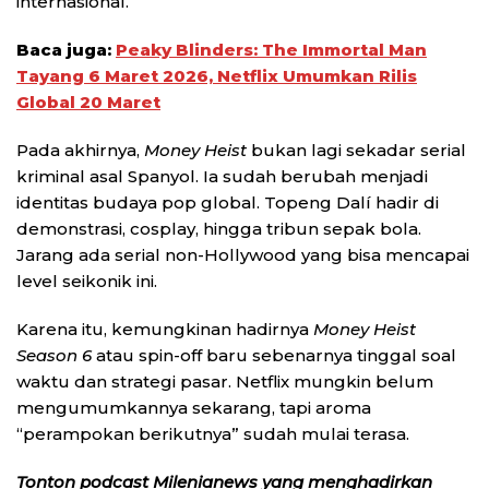
internasional.
Baca juga:
Peaky Blinders: The Immortal Man
Tayang 6 Maret 2026, Netflix Umumkan Rilis
Global 20 Maret
Pada akhirnya,
Money Heist
bukan lagi sekadar serial
kriminal asal Spanyol. Ia sudah berubah menjadi
identitas budaya pop global. Topeng Dalí hadir di
demonstrasi, cosplay, hingga tribun sepak bola.
Jarang ada serial non-Hollywood yang bisa mencapai
level seikonik ini.
Karena itu, kemungkinan hadirnya
Money Heist
Season 6
atau spin-off baru sebenarnya tinggal soal
waktu dan strategi pasar. Netflix mungkin belum
mengumumkannya sekarang, tapi aroma
“perampokan berikutnya” sudah mulai terasa.
Tonton podcast Milenianews yang menghadirkan