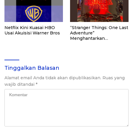
Netflix Kini Kuasai HBO
“Stranger Things: One Last
Usai Akuisisi Warner Bros
Adventure”
Menghantarkan
Penggemar ke Dunia
Upside Down di M Bloc
Space
Tinggalkan Balasan
Alamat email Anda tidak akan dipublikasikan.
Ruas yang
wajib ditandai
*