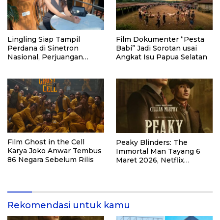
Lingling Siap Tampil
Film Dokumenter “Pesta
Perdana di Sinetron
Babi” Jadi Sorotan usai
Nasional, Perjuangan
Angkat Isu Papua Selatan
Perantau Asal Malang jadi
Sorotan
Film Ghost in the Cell
Peaky Blinders: The
Karya Joko Anwar Tembus
Immortal Man Tayang 6
86 Negara Sebelum Rilis
Maret 2026, Netflix
Umumkan Rilis Global 20
Maret
Rekomendasi untuk kamu