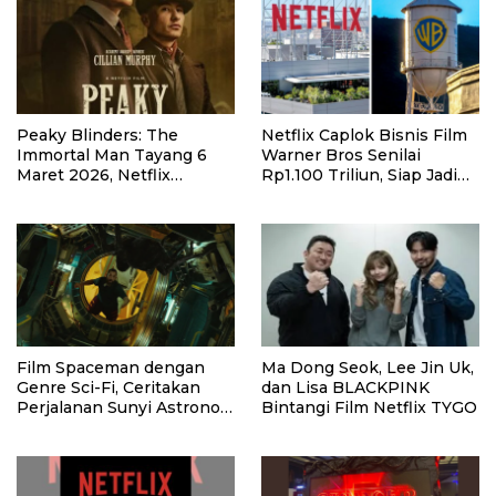
Peaky Blinders: The
Netflix Caplok Bisnis Film
Immortal Man Tayang 6
Warner Bros Senilai
Maret 2026, Netflix
Rp1.100 Triliun, Siap Jadi
Umumkan Rilis Global 20
Raksasa Baru Hollywood
Maret
Film Spaceman dengan
Ma Dong Seok, Lee Jin Uk,
Genre Sci-Fi, Ceritakan
dan Lisa BLACKPINK
Perjalanan Sunyi Astronot
Bintangi Film Netflix TYGO
dan Makna Kemanusiaan