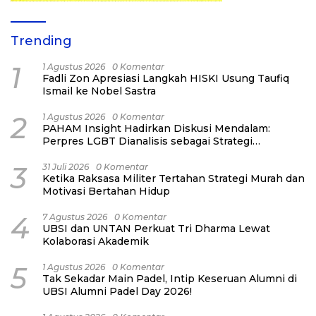
Trending
1
1 Agustus 2026
0 Komentar
Fadli Zon Apresiasi Langkah HISKI Usung Taufiq
Ismail ke Nobel Sastra
2
1 Agustus 2026
0 Komentar
PAHAM Insight Hadirkan Diskusi Mendalam:
Perpres LGBT Dianalisis sebagai Strategi
Pertahanan Negara Bukan Ancaman Individual
3
31 Juli 2026
0 Komentar
Ketika Raksasa Militer Tertahan Strategi Murah dan
Motivasi Bertahan Hidup
4
7 Agustus 2026
0 Komentar
UBSI dan UNTAN Perkuat Tri Dharma Lewat
Kolaborasi Akademik
5
1 Agustus 2026
0 Komentar
Tak Sekadar Main Padel, Intip Keseruan Alumni di
UBSI Alumni Padel Day 2026!