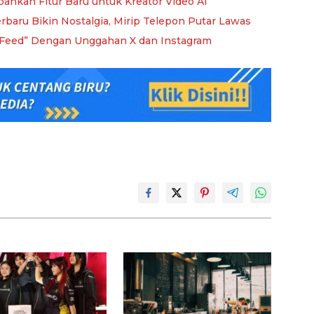
bahkan Fitur Baru untuk Kreator Video AI
baru Bikin Nostalgia, Mirip Telepon Putar Lawas
r Feed” Dengan Unggahan X dan Instagram