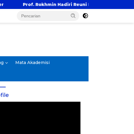
n Hadiri Reuni Emas Alumni SMANDA Kota Cirebon Angka
ng
Mata Akademisi
file