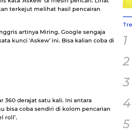
is kata ‘Askew’ di mesin pencari. Lihat
kan terkejut melihat hasil pencairan
Tr
nggris artinya Miring. Google sengaja
1
ta kunci ‘Askew’ ini. Bisa kalian coba di
2
3
4
 360 derajat satu kali. Ini antara
u bisa coba sendiri di kolom pencarian
 roll’.
5