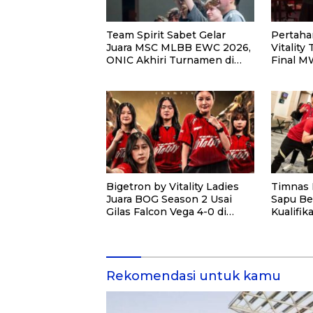
Team Spirit Sabet Gelar
Pertaha
Juara MSC MLBB EWC 2026,
Vitality
ONIC Akhiri Turnamen di
Final 
Peringkat Ketiga
Bigetron by Vitality Ladies
Timnas 
Juara BOG Season 2 Usai
Sapu Be
Gilas Falcon Vega 4-0 di
Kualifik
Grand Final
2026, T
Dekat
Rekomendasi untuk kamu