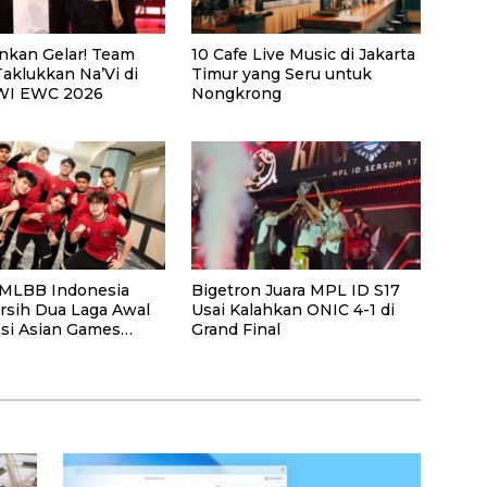
nkan Gelar! Team
10 Cafe Live Music di Jakarta
 Taklukkan Na’Vi di
Timur yang Seru untuk
MWI EWC 2026
Nongkrong
MLBB Indonesia
Bigetron Juara MPL ID S17
rsih Dua Laga Awal
Usai Kalahkan ONIC 4-1 di
asi Asian Games
Grand Final
iket ke Jepang Makin