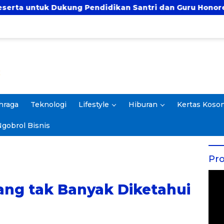
endidikan Santri dan Guru Honorer
Prof. Rokhmi
hraga
Teknologi
Lifestyle
Hiburan
Kertas Koso
gobrol Bisnis
Pro
ang tak Banyak Diketahui