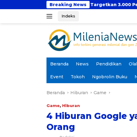
Langsung
Hadir Kembali, Targetkan 3.000 Peserta untuk Dukung P
Breaking News
ke
Indeks
konten
Beranda
News
Pendidikan
Ola
Event
Tokoh
Ngobrolin Buku
N
Beranda
Hiburan
Game
Game
,
Hiburan
4 Hiburan Google y
Orang