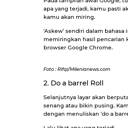
Pada tampilan awal Google, tul
apa yang terjadi, kamu pasti a
kamu akan miring.
‘Askew’ sendiri dalam bahasa i
memiringkan hasil pencarian ka
browser Google Chrome.
Foto : Rifqi/Milenianews.com
2. Do a barrel Roll
Selanjutnya layar akan berputar
senang atau bikin pusing. Kam
dengan menuliskan ‘do a barrel
Lalu lihat apa yang terjadi.