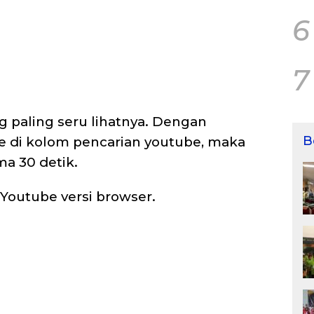
6
7
ng paling seru lihatnya. Dengan
B
e di kolom pencarian youtube, maka
a 30 detik.
i Youtube versi browser.