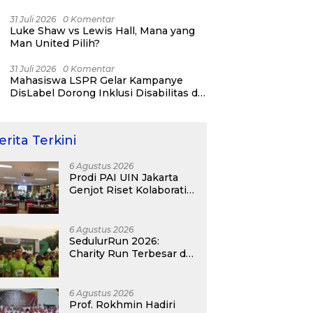
Jatinegara “Berani Lindungi”
31 Juli 2026
0 Komentar
Luke Shaw vs Lewis Hall, Mana yang
Man United Pilih?
31 Juli 2026
0 Komentar
Mahasiswa LSPR Gelar Kampanye
DisLabel Dorong Inklusi Disabilitas di
Jakarta
erita Terkini
6 Agustus 2026
Prodi PAI UIN Jakarta
Genjot Riset Kolaboratif,
Antar 4 Proposal ke
Kompetisi BRIN 2026
6 Agustus 2026
SedulurRun 2026:
Charity Run Terbesar di
Jawa Timur Hadir
Kembali, Targetkan
3.000 Peserta untuk
6 Agustus 2026
Dukung Pendidikan
Prof. Rokhmin Hadiri