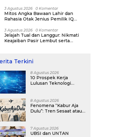
RI ke-81
3 Agustus 2026
0 Komentar
Mitos Angka Bawaan Lahir dan
Rahasia Otak Jenius Pemilik IQ
Tertinggi Dunia
3 Agustus 2026
0 Komentar
Jelajah Tual dan Langgur: Nikmati
Keajaiban Pasir Lembut serta
Fenomena Pasir Timbul di Kepulauan
Kei
erita Terkini
8 Agustus 2026
10 Prospek Kerja
Lulusan Teknologi
Informasi yang
Menjanjikan dengan Gaji
Kompetitif di Era Digital
8 Agustus 2026
Fenomena “Kabur Aja
Dulu”: Tren Sesaat atau
Langkah Strategis
Membangun Masa
Depan?
7 Agustus 2026
UBSI dan UNTAN