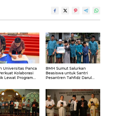
n Universitas Panca
BMH Sumut Salurkan
Perkuat Kolaborasi
Beasiswa untuk Santri
k Lewat Program
Pesantren Tahfidz Darul
Hijrah Deli Serdang