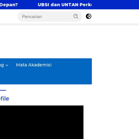
 dan UNTAN Perkuat Tri Dharma Lewat Kolaborasi Aka
ng
Mata Akademisi
file