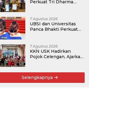
Perkuat Tri Dharma
Lewat Kolaborasi
Akademik
7 Agustus 2026
UBSI dan Universitas
Panca Bhakti Perkuat
Kolaborasi Akademik
Lewat Program PKM
7 Agustus 2026
KKN USK Hadirkan
Pojok Celengan, Ajarkan
Anak Desa Pohroh
Gemar Menabung
Selengkapnya