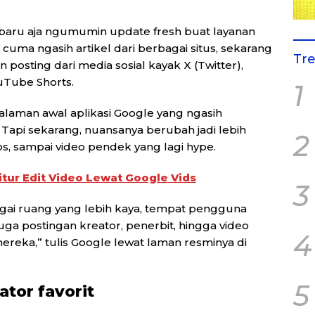
baru aja ngumumin update fresh buat layanan
 cuma ngasih artikel dari berbagai situs, sekarang
Tr
posting dari media sosial kayak X (Twitter),
uTube Shorts.
1
halaman awal aplikasi Google yang ngasih
. Tapi sekarang, nuansanya berubah jadi lebih
2
sos, sampai video pendek yang lagi hype.
itur Edit Video Lewat Google Vids
3
agai ruang yang lebih kaya, tempat pengguna
uga postingan kreator, penerbit, hingga video
4
reka,” tulis Google lewat laman resminya di
5
ator favorit