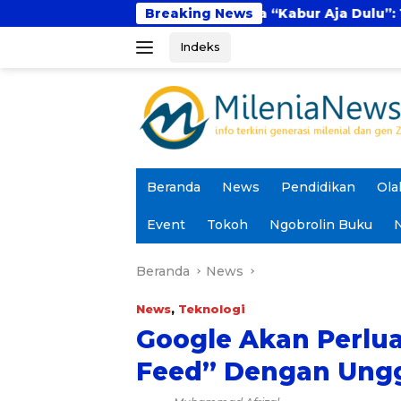
Langsung
Fenomena “Kabur Aja Dulu”: Tren Sesaat atau 
Breaking News
ke
Indeks
konten
Beranda
News
Pendidikan
Ola
Event
Tokoh
Ngobrolin Buku
N
Beranda
News
News
,
Teknologi
Google Akan Perlua
Feed” Dengan Ung