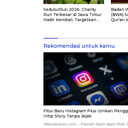
SedulurRun 2026: Charity
Badan W
Run Terbesar di Jawa Timur
(BWA) S
Hadir Kembali, Targetkan
Qur’an 
3.000 Peserta untuk
Pemberd
Dukung Pendidikan Santri
di Kalim
dan Guru Honorer
Rekomendasi untuk kamu
Fitur Baru Instagram Plus Izinkan Peng
Intip Story Tanpa Jejak
Milenianews.com – Pernah diam-diam lihat 