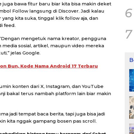
juga bawa fitur baru biar kita bisa makin deket
6
mbol Follow langsung di Discover. Jadi kalau
yang kita suka, tinggal klik follow aja, dan
i feed.
7
u. “Dengan mengetuk nama kreator, pengguna
n media sosial, artikel, maupun video mereka
,” jelas Google.
B
on Bun, Kode Nama Android 17 Terbaru
antumin konten dari X, Instagram, dan YouTube
anji bakal terus nambah platform lain biar makin
a jadi tempat baca berita, tapi juga bisa jadi
 bikin kita nggak gampang bosen pas scroll.