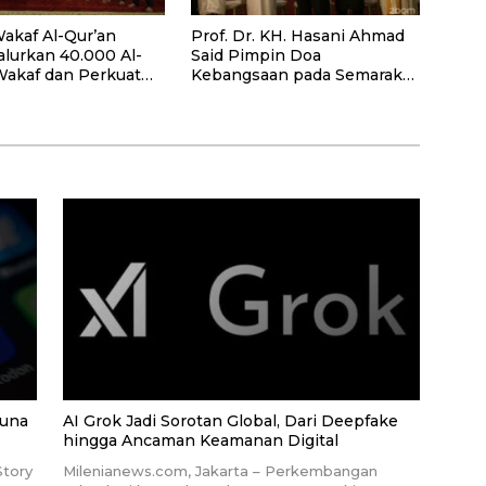
akaf Al-Qur’an
Prof. Dr. KH. Hasani Ahmad
alurkan 40.000 Al-
Said Pimpin Doa
Wakaf dan Perkuat
Kebangsaan pada Semarak
ayaan Masyarakat
HUT Kemerdekaan RI Ke-81
antan Barat
di Kementerian Imigrasi dan
Pemasyarakatan RI
guna
AI Grok Jadi Sorotan Global, Dari Deepfake
hingga Ancaman Keamanan Digital
Story
Milenianews.com, Jakarta – Perkembangan