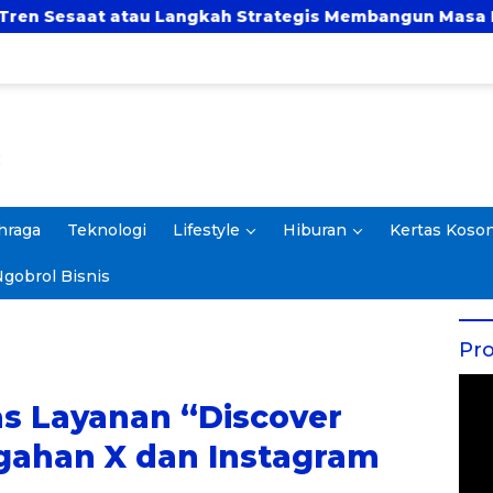
Langkah Strategis Membangun Masa Depan?
UBSI
hraga
Teknologi
Lifestyle
Hiburan
Kertas Koso
gobrol Bisnis
Pro
s Layanan “Discover
gahan X dan Instagram