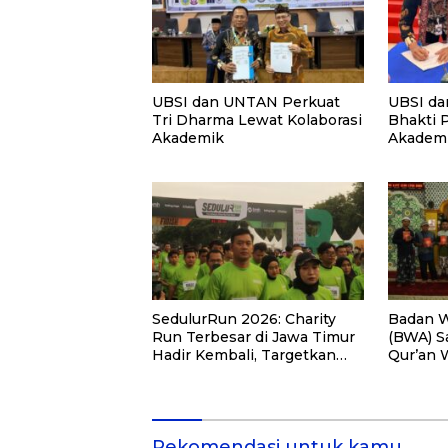
UBSI dan UNTAN Perkuat
UBSI da
Tri Dharma Lewat Kolaborasi
Bhakti 
Akademik
Akademi
PKM
SedulurRun 2026: Charity
Badan W
Run Terbesar di Jawa Timur
(BWA) S
Hadir Kembali, Targetkan
Qur’an 
3.000 Peserta untuk
Pemberd
Dukung Pendidikan Santri
di Kalim
dan Guru Honorer
Rekomendasi untuk kamu