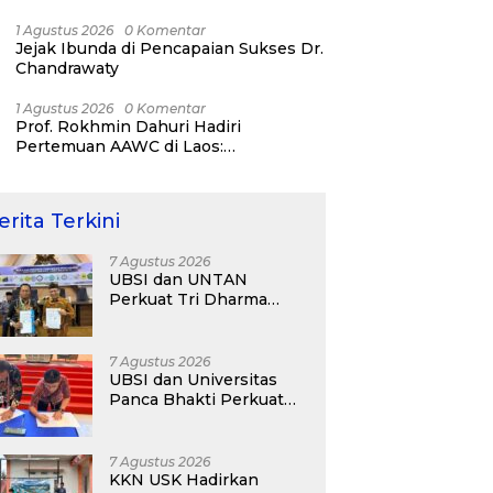
Day 2026!
1 Agustus 2026
0 Komentar
Jejak Ibunda di Pencapaian Sukses Dr.
Chandrawaty
1 Agustus 2026
0 Komentar
Prof. Rokhmin Dahuri Hadiri
Pertemuan AAWC di Laos:
Memperkuat Kerja Sama Asia-Pasifik
untuk Ketahanan Air dan Iklim
erita Terkini
7 Agustus 2026
UBSI dan UNTAN
Perkuat Tri Dharma
Lewat Kolaborasi
Akademik
7 Agustus 2026
UBSI dan Universitas
Panca Bhakti Perkuat
Kolaborasi Akademik
Lewat Program PKM
7 Agustus 2026
KKN USK Hadirkan