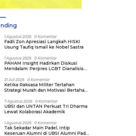
ending
1 Agustus 2026
0 Komentar
Fadli Zon Apresiasi Langkah HISKI
Usung Taufiq Ismail ke Nobel Sastra
1 Agustus 2026
0 Komentar
PAHAM Insight Hadirkan Diskusi
Mendalam: Perpres LGBT Dianalisis
sebagai Strategi Pertahanan Negara
Bukan Ancaman Individual
31 Juli 2026
0 Komentar
Ketika Raksasa Militer Tertahan
Strategi Murah dan Motivasi Bertahan
Hidup
7 Agustus 2026
0 Komentar
UBSI dan UNTAN Perkuat Tri Dharma
Lewat Kolaborasi Akademik
1 Agustus 2026
0 Komentar
Tak Sekadar Main Padel, Intip
Keseruan Alumni di UBSI Alumni Padel