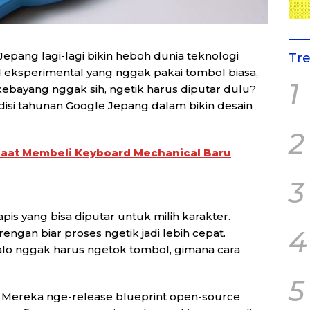
Jepang lagi-lagi bikin heboh dunia teknologi
Tr
d eksperimental yang nggak pakai tombol biasa,
1
, kebayang nggak sih, ngetik harus diputar dulu?
adisi tahunan Google Jepang dalam bikin desain
2
 Saat Membeli Keyboard Mechanical Baru
3
apis yang bisa diputar untuk milih karakter.
4
rengan biar proses ngetik jadi lebih cepat.
 “Kalo nggak harus ngetok tombol, gimana cara
5
. Mereka nge-release blueprint open-source