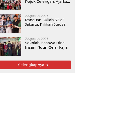
Pojok Celengan, Ajarkan
Anak Desa Pohroh
Gemar Menabung
7 Agustus 2026
Panduan Kuliah S2 di
Jakarta: Pilihan Jurusan,
Data Prospek, dan
Rekomendasi Kampus
7 Agustus 2026
Sekolah Bosowa Bina
Insani Rutin Gelar Kajian
Islam untuk Orang Tua,
Alumni, dan Masyarakat
Umum
Selengkapnya