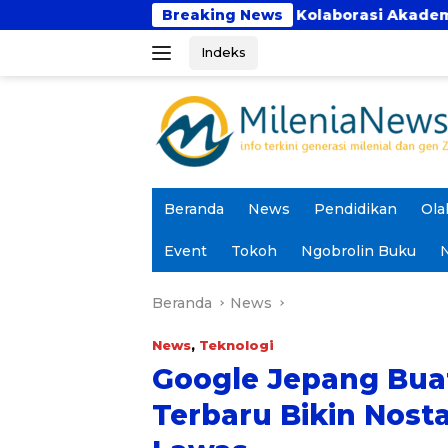
Langsung
ca Bhakti Perkuat Kolaborasi Akademik Lewat Program
Breaking News
ke
Indeks
konten
Beranda
News
Pendidikan
Ola
Event
Tokoh
Ngobrolin Buku
N
Beranda
News
News
,
Teknologi
Google Jepang Bua
Terbaru Bikin Nosta