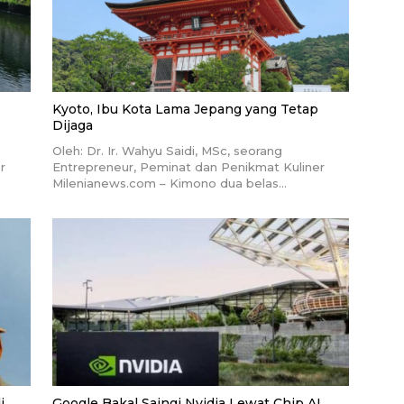
Kyoto, Ibu Kota Lama Jepang yang Tetap
Dijaga
Oleh: Dr. Ir. Wahyu Saidi, MSc, seorang
r
Entrepreneur, Peminat dan Penikmat Kuliner
Milenianews.com – Kimono dua belas…
i
Google Bakal Saingi Nvidia Lewat Chip AI