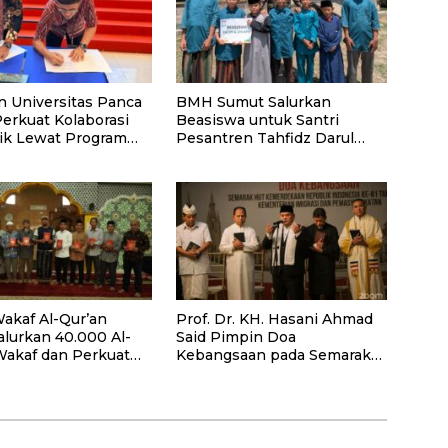
n Universitas Panca
BMH Sumut Salurkan
Perkuat Kolaborasi
Beasiswa untuk Santri
k Lewat Program
Pesantren Tahfidz Darul
Hijrah Deli Serdang
akaf Al-Qur’an
Prof. Dr. KH. Hasani Ahmad
alurkan 40.000 Al-
Said Pimpin Doa
Wakaf dan Perkuat
Kebangsaan pada Semarak
ayaan Masyarakat
HUT Kemerdekaan RI Ke-81
antan Barat
di Kementerian Imigrasi dan
Pemasyarakatan RI