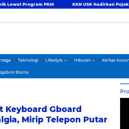
 PKM
KKN USK Hadirkan Pojok Celengan, Ajarka
hraga
Teknologi
Lifestyle
Hiburan
Kertas Koso
gobrol Bisnis
Pro
t Keyboard Gboard
lgia, Mirip Telepon Putar