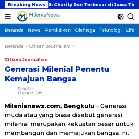
Langsung
Run 2026: Charity Run Terbesar di Jawa Timur Hadir Ke
Breaking News
ke
konten
Beranda
News
Pendidikan
Olahraga
Teknologi
Lifest
Beranda
Citizen Journalism
Citizen Journalism
Generasi Milenial Penentu
Kemajuan Bangsa
Redaksi
13 Maret 2019
Milenianews.com,
Bengkulu
– Generasi
muda atau yang biasa disebut generasi
milenial merupakan kekuatan besar untuk
membangun dan memajukan bangsa ini.