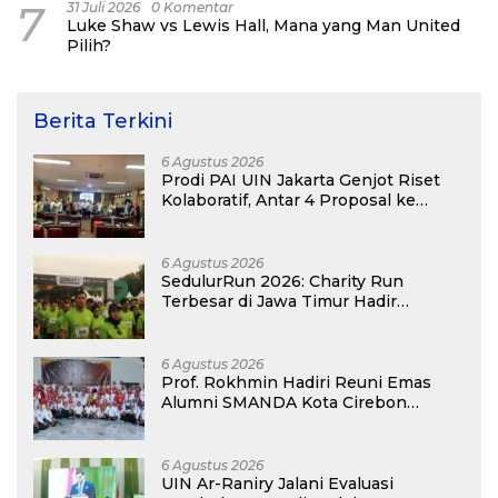
7
31 Juli 2026
0 Komentar
Luke Shaw vs Lewis Hall, Mana yang Man United
Pilih?
Berita Terkini
6 Agustus 2026
Prodi PAI UIN Jakarta Genjot Riset
Kolaboratif, Antar 4 Proposal ke
Kompetisi BRIN 2026
6 Agustus 2026
SedulurRun 2026: Charity Run
Terbesar di Jawa Timur Hadir
Kembali, Targetkan 3.000 Peserta
untuk Dukung Pendidikan Santri dan
Guru Honorer
6 Agustus 2026
Prof. Rokhmin Hadiri Reuni Emas
Alumni SMANDA Kota Cirebon
Angkatan 76: 50 Tahun Lalu Kita
Pernah Bersama
6 Agustus 2026
UIN Ar-Raniry Jalani Evaluasi