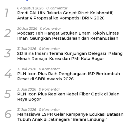
1
6 Agustus 2026
0 Komentar
Prodi PAI UIN Jakarta Genjot Riset Kolaboratif,
Antar 4 Proposal ke Kompetisi BRIN 2026
2
30 Juli 2026
0 Komentar
Podcast Teh Hangat Satukan Enam Tokoh Lintas
Iman, Gaungkan Persaudaraan dan Kemanusiaan
3
31 Juli 2026
0 Komentar
SD Bina Insani Terima Kunjungan Delegasi Palang
Merah Remaja Korea dan PMI Kota Bogor
4
31 Juli 2026
0 Komentar
PLN Icon Plus Raih Penghargaan ISP Bertumbuh
Pesat di SBBI Awards 2026
5
31 Juli 2026
0 Komentar
PLN Icon Plus Rapikan Kabel Fiber Optik di Jalan
Raya Bogor
6
31 Juli 2026
0 Komentar
Mahasiswa LSPR Gelar Kampanye Edukasi Batasan
Tubuh Anak di Jatinegara “Berani Lindungi”