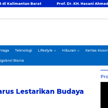
t
Prof. Dr. KH. Hasani Ahmad Said Pimpin Doa 
hraga
Teknologi
Lifestyle
Hiburan
Kertas Koso
gobrol Bisnis
Pro
Harus Lestarikan Budaya