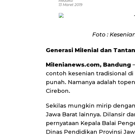
Redaksi
13 Maret 2019
Foto : Kesenia
Generasi Milenial dan Tant
Milenianews.com, Bandung
–
contoh kesenian tradisional d
punah. Namanya adalah topeng
Cirebon.
Sekilas mungkin mirip dengan 
Jawa Barat lainnya. Dilansir da
pernyataan Kepala Balai Pen
Dinas Pendidikan Provinsi Jaw