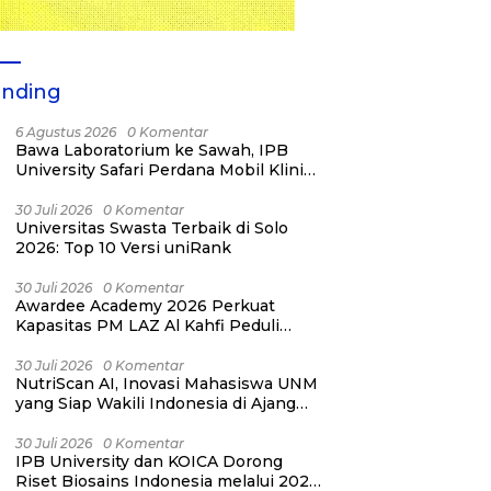
ending
6 Agustus 2026
0 Komentar
Bawa Laboratorium ke Sawah, IPB
University Safari Perdana Mobil Klinik
Tanaman
30 Juli 2026
0 Komentar
Universitas Swasta Terbaik di Solo
2026: Top 10 Versi uniRank
30 Juli 2026
0 Komentar
Awardee Academy 2026 Perkuat
Kapasitas PM LAZ Al Kahfi Peduli
melalui Building Meaningful
Connections
30 Juli 2026
0 Komentar
NutriScan AI, Inovasi Mahasiswa UNM
yang Siap Wakili Indonesia di Ajang
YESIST12 Internasional 2026
30 Juli 2026
0 Komentar
IPB University dan KOICA Dorong
Riset Biosains Indonesia melalui 2026