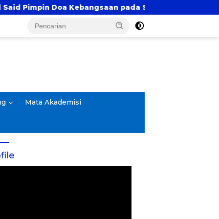
Kebangsaan pada Semarak HUT Kemerdekaan RI Ke-81 di 
ng
Mata Akademisi
file