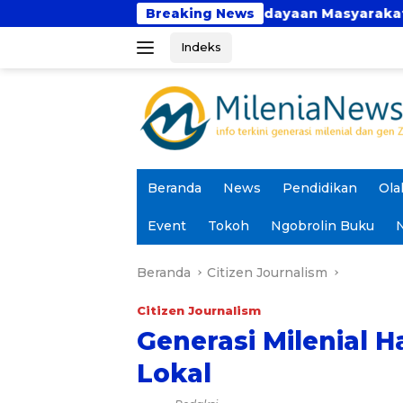
Langsung
 Perkuat Pemberdayaan Masyarakat di Kalimantan Bara
Breaking News
ke
Indeks
konten
Beranda
News
Pendidikan
Ola
Event
Tokoh
Ngobrolin Buku
N
Beranda
Citizen Journalism
Citizen Journalism
Generasi Milenial 
Lokal