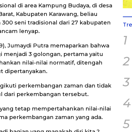
sional di area Kampung Budaya, di desa
arat, Kabupaten Karawang, beliau
00 seni tradisional dari 27 kabupaten
Tr
rancam lenyap.
1
19), Jumaydi Putra memaparkan bahwa
agi menjadi 3 golongan, pertama yaitu
2
nkan nilai-nilai normatif, ditengah
ut dipertanyakan.
3
gikuti perkembangan zaman dan tidak
ul dari perkembangan tersebut.
4
yang tetap mempertahankan nilai-nilai
ima perkembangan zaman yang ada.
5
adi bagian yang manakah diri kita ?