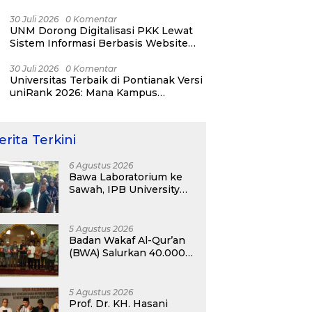
NICAB Workshop
30 Juli 2026
0 Komentar
UNM Dorong Digitalisasi PKK Lewat
Sistem Informasi Berbasis Website
untuk Kelurahan Cipinang Melayu
30 Juli 2026
0 Komentar
Universitas Terbaik di Pontianak Versi
uniRank 2026: Mana Kampus
Impianmu?
erita Terkini
6 Agustus 2026
Bawa Laboratorium ke
Sawah, IPB University
Safari Perdana Mobil
Klinik Tanaman
5 Agustus 2026
Badan Wakaf Al-Qur’an
(BWA) Salurkan 40.000
Al-Qur’an Wakaf dan
Perkuat Pemberdayaan
Masyarakat di
5 Agustus 2026
Kalimantan Barat
Prof. Dr. KH. Hasani