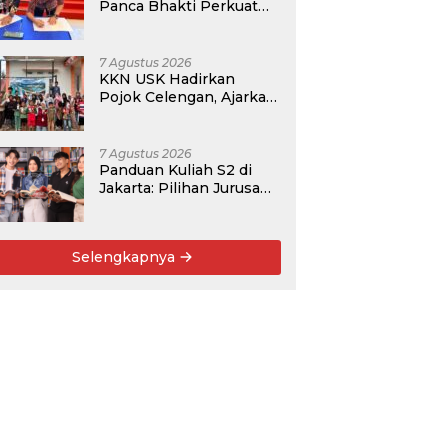
Panca Bhakti Perkuat
Kolaborasi Akademik
Lewat Program PKM
7 Agustus 2026
KKN USK Hadirkan
Pojok Celengan, Ajarkan
Anak Desa Pohroh
Gemar Menabung
7 Agustus 2026
Panduan Kuliah S2 di
Jakarta: Pilihan Jurusan,
Data Prospek, dan
Rekomendasi Kampus
Selengkapnya