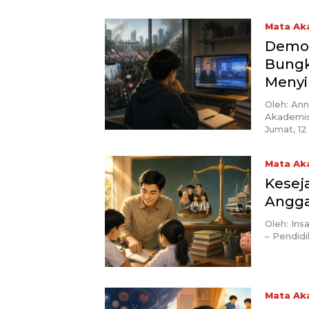
Mata Ak
Demo 
Bungk
Meny
Oleh: Ann
Akademis
Jumat, 12
Mata Ak
Keseja
Angga
Oleh: Ins
– Pendidi
Mata Ak