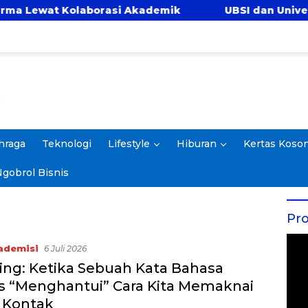
olaborasi Akademik
UBSI dan Universitas Panc
hraga
Teknologi
Lifestyle
Hiburan
Kertas Koso
gobrol Bisnis
Pro
ademisi
6 Juli 2026
ing: Ketika Sebuah Kata Bahasa
is “Menghantui” Cara Kita Memaknai
 Kontak