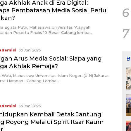
a Akhlak Anak di Era Digital:
6
pa Pembatasan Media Sosial Perlu
ukan?
ra Egista Putri, Mahasiswa Universitas ‘Aisyiyah
7
ta dan Peserta Finalis 10 Besar Cabang lomba…
ademisi
30 Juni 2026
gah Arus Media Sosial: Siapa yang
B
ga Akhlak Remaja?
i Wati, Mahasiswa Universitas Islam Negeri (UIN) Jakarta
rta Harapan I Cabang Lomba…
ademisi
30 Juni 2026
idupkan Kembali Detak Jantung
g Royong Melalui Spirit Itsar Kaum
r