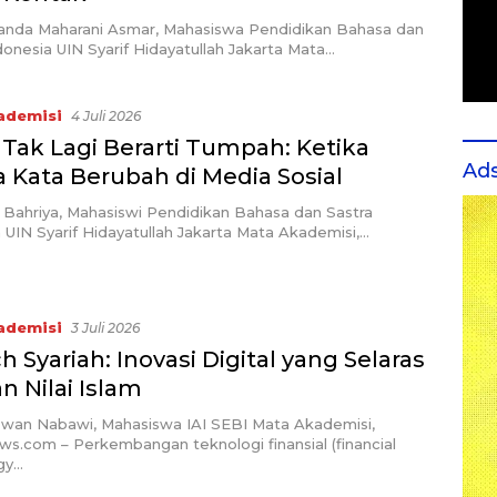
anda Maharani Asmar, Mahasiswa Pendidikan Bahasa dan
donesia UIN Syarif Hidayatullah Jakarta Mata…
ademisi
4 Juli 2026
” Tak Lagi Berarti Tumpah: Ketika
Ad
 Kata Berubah di Media Sosial
vi Bahriya, Mahasiswi Pendidikan Bahasa dan Sastra
 UIN Syarif Hidayatullah Jakarta Mata Akademisi,…
ademisi
3 Juli 2026
h Syariah: Inovasi Digital yang Selaras
 Nilai Islam
zwan Nabawi, Mahasiswa IAI SEBI Mata Akademisi,
ws.com – Perkembangan teknologi finansial (financial
gy…