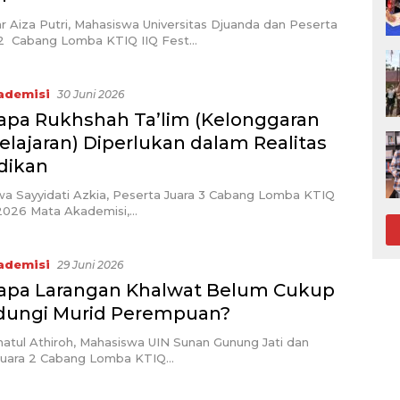
ar Aiza Putri, Mahasiswa Universitas Djuanda dan Peserta
2 Cabang Lomba KTIQ IIQ Fest…
ademisi
30 Juni 2026
pa Rukhshah Ta’lim (Kelonggaran
lajaran) Diperlukan dalam Realitas
dikan
wa Sayyidati Azkia, Peserta Juara 3 Cabang Lomba KTIQ
 2026 Mata Akademisi,…
ademisi
29 Juni 2026
pa Larangan Khalwat Belum Cukup
dungi Murid Perempuan?
hatul Athiroh, Mahasiswa UIN Sunan Gunung Jati dan
Juara 2 Cabang Lomba KTIQ…