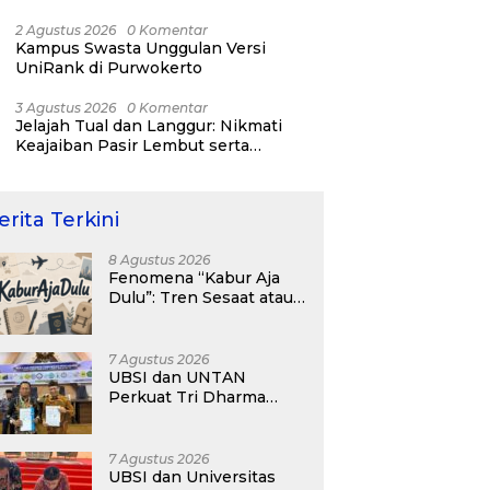
Tertinggi Dunia
2 Agustus 2026
0 Komentar
Kampus Swasta Unggulan Versi
UniRank di Purwokerto
3 Agustus 2026
0 Komentar
Jelajah Tual dan Langgur: Nikmati
Keajaiban Pasir Lembut serta
Fenomena Pasir Timbul di Kepulauan
Kei
erita Terkini
8 Agustus 2026
Fenomena “Kabur Aja
Dulu”: Tren Sesaat atau
Langkah Strategis
Membangun Masa
Depan?
7 Agustus 2026
UBSI dan UNTAN
Perkuat Tri Dharma
Lewat Kolaborasi
Akademik
7 Agustus 2026
UBSI dan Universitas