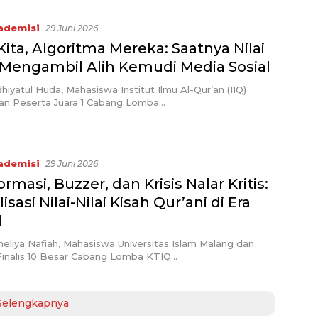
ademisi
29 Juni 2026
ita, Algoritma Mereka: Saatnya Nilai
 Mengambil Alih Kemudi Media Sosial
hiyatul Huda, Mahasiswa Institut Ilmu Al-Qur’an (IIQ)
dan Peserta Juara 1 Cabang Lomba…
ademisi
29 Juni 2026
ormasi, Buzzer, dan Krisis Nalar Kritis:
lisasi Nilai-Nilai Kisah Qur’ani di Era
l
eliya Nafiah, Mahasiswa Universitas Islam Malang dan
Finalis 10 Besar Cabang Lomba KTIQ…
Selengkapnya