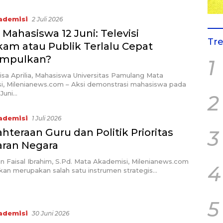
ademisi
2 Juli 2026
Mahasiswa 12 Juni: Televisi
Tr
am atau Publik Terlalu Cepat
impulkan?
1
isa Aprilia, Mahasiswa Universitas Pamulang Mata
i, Milenianews.com – Aksi demonstrasi mahasiswa pada
 Juni…
2
ademisi
1 Juli 2026
hteraan Guru dan Politik Prioritas
3
ran Negara
an Faisal Ibrahim, S.Pd. Mata Akademisi, Milenianews.com
4
kan merupakan salah satu instrumen strategis…
5
ademisi
30 Juni 2026