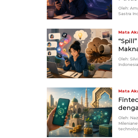
Oleh: Am
Sastra In
Mata Ak
“Spill
Makna
Oleh: Sil
Indonesia
Mata Ak
Fintec
dengan
Oleh: Na
Mileniane
technolo