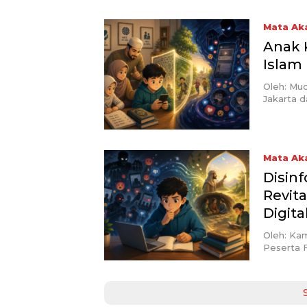
Mata Ak
Anak K
Islam
Oleh: Mud
Jakarta 
Mata Ak
Disinf
Revita
Digita
Oleh: Kam
Peserta 