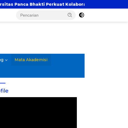
a Bhakti Perkuat Kolaborasi Akademik Lewat Program P
ng
Mata Akademisi
file