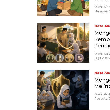
Oleh: Sin
Harapan 
Mata Ak
Menga
Pembe
Pendi
Oleh: Sal
IIQ Fest
Mata Ak
Menga
Melin
Oleh: Roi
Peserta 