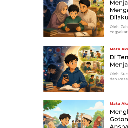
Menjag
Menga
Dilak
Oleh: Zah
Yogyakar
Mata Ak
Di Ten
Menja
Oleh: Suc
dan Pese
Mata Ak
Mengh
Goton
Ansha