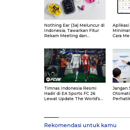
Nothing Ear (3a) Meluncur di
Aplikas
Indonesia, Tawarkan Fitur
Minimark
Rekam Meeting dan
Cara Me
Transkrip Otomatis
Tepat
Timnas Indonesia Resmi
Jangan
Hadir di EA Sports FC 26
Otomatis
Lewat Update The World’s
Perhatik
Game.
Konsulta
Sini!
Rekomendasi untuk kamu