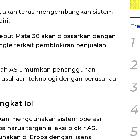
elly, akan terus mengembangkan sistem
iri.
Tr
nyebut Mate 30 akan dipasarkan dengan
1
oogle terkait pemblokiran penjualan
2
tah AS umumkan penangguhan
erusahaan teknologi dengan perusahaan
3
ngkat IoT
4
kan menggunakan sistem operasi
5
a harus terganjal aksi blokir AS.
gunakan di Eropa dengan lisensi