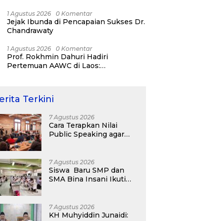
Strategi Karier dan Personal Branding
1 Agustus 2026
0 Komentar
Jejak Ibunda di Pencapaian Sukses Dr.
Chandrawaty
1 Agustus 2026
0 Komentar
Prof. Rokhmin Dahuri Hadiri
Pertemuan AAWC di Laos:
Memperkuat Kerja Sama Asia-Pasifik
untuk Ketahanan Air dan Iklim
erita Terkini
7 Agustus 2026
Cara Terapkan Nilai
Public Speaking agar
Optimal
7 Agustus 2026
Siswa Baru SMP dan
SMA Bina Insani Ikuti
Psikotes untuk
Pemetaaan Diagnostik
Awal
7 Agustus 2026
KH Muhyiddin Junaidi: