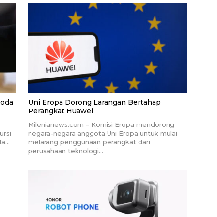
Roda
Uni Eropa Dorong Larangan Bertahap
Perangkat Huawei
Milenianews.com – Komisi Eropa mendorong
rsi
negara-negara anggota Uni Eropa untuk mulai
da…
melarang penggunaan perangkat dari
perusahaan teknologi…