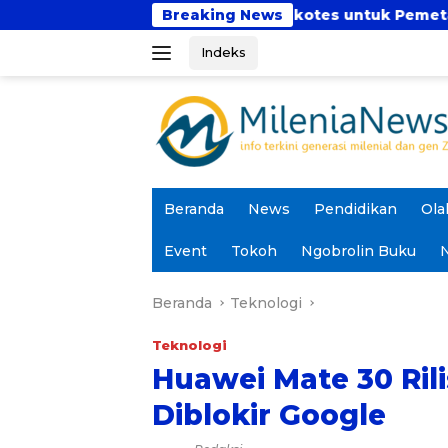
Langsung
Bina Insani Ikuti Psikotes untuk Pemetaaan Diagnostik
Breaking News
ke
Indeks
konten
Beranda
News
Pendidikan
Ola
Event
Tokoh
Ngobrolin Buku
N
Beranda
Teknologi
Teknologi
Huawei Mate 30 Ril
Diblokir Google