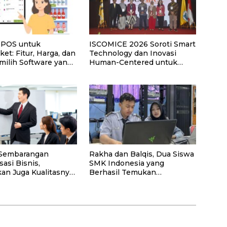
i POS untuk
ISCOMICE 2026 Soroti Smart
et: Fitur, Harga, dan
Technology dan Inovasi
milih Software yang
Human-Centered untuk
Masa Depan Industri MICE
 Sembarangan
Rakha dan Balqis, Dua Siswa
asi Bisnis,
SMK Indonesia yang
an Juga Kualitasnya!
Berhasil Temukan
si dengan Ahlinya di
Kerentanan Sistem NASA