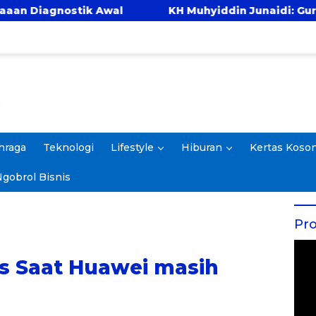
 Awal
KH Muhyiddin Junaidi: Guru yang Baik ada
hraga
Teknologi
Lifestyle
Hiburan
Kertas Koso
gobrol Bisnis
Pro
is Saat Huawei masih