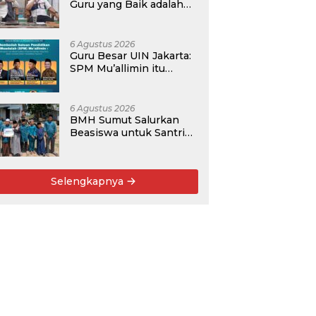
Guru yang Baik adalah
Murobbi, bukan Sakadar
Mu’allim
6 Agustus 2026
Guru Besar UIN Jakarta:
SPM Mu’allimin itu
Bukan Entitas Sekolah
atau Madrasah
6 Agustus 2026
BMH Sumut Salurkan
Beasiswa untuk Santri
Pesantren Tahfidz Darul
Hijrah Deli Serdang
Selengkapnya