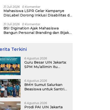
31 Juli 2026
0 Komentar
Mahasiswa LSPR Gelar Kampanye
DisLabel Dorong Inklusi Disabilitas di
Jakarta
31 Juli 2026
0 Komentar
BSI Digination Ajak Mahasiswa
Bangun Personal Branding dan Bijak
Bermedia Sosial Sejak Kuliah
erita Terkini
6 Agustus 2026
Guru Besar UIN Jakarta:
SPM Mu’allimin itu
Bukan Entitas Sekolah
atau Madrasah
6 Agustus 2026
BMH Sumut Salurkan
Beasiswa untuk Santri
Pesantren Tahfidz Darul
Hijrah Deli Serdang
6 Agustus 2026
Prodi PAI UIN Jakarta