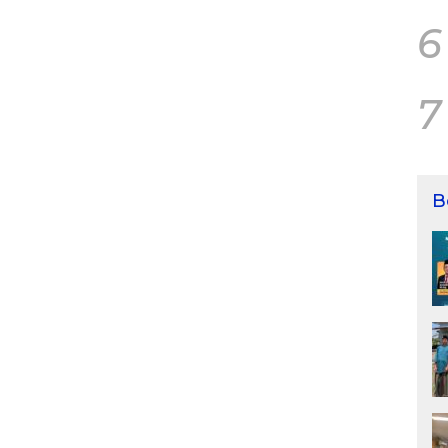
6
7
B