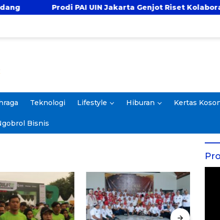
Prodi PAI UIN Jakarta Genjot Riset Kolaboratif, Antar 
hraga
Teknologi
Lifestyle
Hiburan
Kertas Koso
gobrol Bisnis
Pro