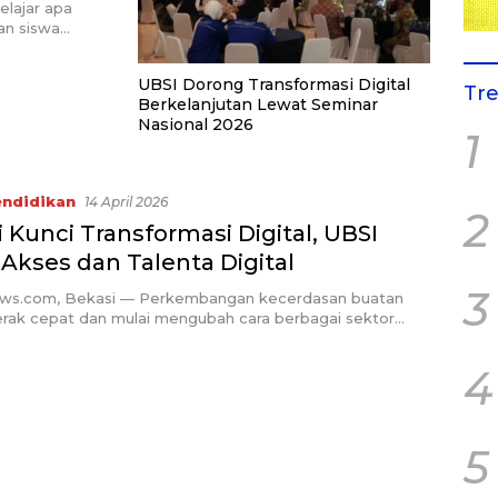
elajar apa
gan siswa…
UBSI Dorong Transformasi Digital
Tr
Berkelanjutan Lewat Seminar
Nasional 2026
1
ndidikan
14 April 2026
2
i Kunci Transformasi Digital, UBSI
 Akses dan Talenta Digital
3
ews.com, Bekasi — Perkembangan kecerdasan buatan
gerak cepat dan mulai mengubah cara berbagai sektor…
4
5