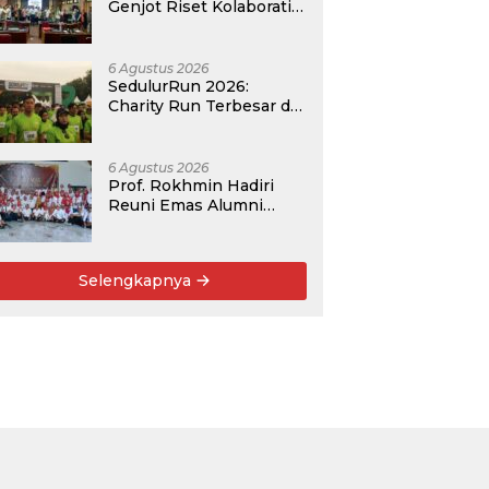
Genjot Riset Kolaboratif,
Antar 4 Proposal ke
Kompetisi BRIN 2026
6 Agustus 2026
SedulurRun 2026:
Charity Run Terbesar di
Jawa Timur Hadir
Kembali, Targetkan
3.000 Peserta untuk
6 Agustus 2026
Dukung Pendidikan
Prof. Rokhmin Hadiri
Santri dan Guru Honorer
Reuni Emas Alumni
SMANDA Kota Cirebon
Angkatan 76: 50 Tahun
Lalu Kita Pernah
Selengkapnya
Bersama