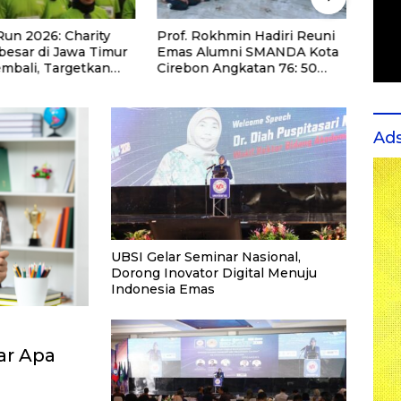
Run 2026: Charity
Prof. Rokhmin Hadiri Reuni
UIN A
besar di Jawa Timur
Emas Alumni SMANDA Kota
Pemb
embali, Targetkan
Cirebon Angkatan 76: 50
Kedo
eserta untuk
Tahun Lalu Kita Pernah
Maha
Pendidikan Santri
Bersama
u Honorer
Ad
UBSI Gelar Seminar Nasional,
Dorong Inovator Digital Menuju
Indonesia Emas
ar Apa