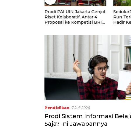
 Salurkan
Prodi PAI UIN Jakarta Genjot
Sedulur
ntuk Santri
Riset Kolaboratif, Antar 4
Run Ter
Tahfidz Darul
Proposal ke Kompetisi BRIN
Hadir K
 Serdang
2026
3.000 P
Dukung 
dan Gur
Pendidikan
7 Juli 2026
Prodi Sistem Informasi Belaj
Saja? Ini Jawabannya