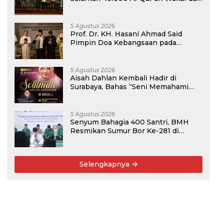
Perkuat Pemberdayaan Masyarakat
di Kalimantan Barat
5 Agustus 2026
Prof. Dr. KH. Hasani Ahmad Said
Pimpin Doa Kebangsaan pada
Semarak HUT Kemerdekaan RI Ke-81
di Kementerian Imigrasi dan
Pemasyarakatan RI
5 Agustus 2026
Aisah Dahlan Kembali Hadir di
Surabaya, Bahas “Seni Memahami
Soulmate: Ketika Cinta Tak Pernah
Cukup”
5 Agustus 2026
Senyum Bahagia 400 Santri, BMH
Resmikan Sumur Bor Ke-281 di
Ponpes Yambu’ul Quran Kediri
Selengkapnya