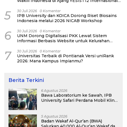
Wakili Indonesia di Ajang YESIST12 Internasional
2026
5
30 Juli 2026
0 Komentar
IPB University dan KOICA Dorong Riset Biosains
Indonesia melalui 2026 NICAB Workshop
6
30 Juli 2026
0 Komentar
UNM Dorong Digitalisasi PKK Lewat Sistem
Informasi Berbasis Website untuk Kelurahan
Cipinang Melayu
7
30 Juli 2026
0 Komentar
Universitas Terbaik di Pontianak Versi uniRank
2026: Mana Kampus Impianmu?
Berita Terkini
6 Agustus 2026
Bawa Laboratorium ke Sawah, IPB
University Safari Perdana Mobil Klinik
Tanaman
5 Agustus 2026
Badan Wakaf Al-Qur’an (BWA)
Salurkan 40.000 Al-Qur’an Wakaf dan