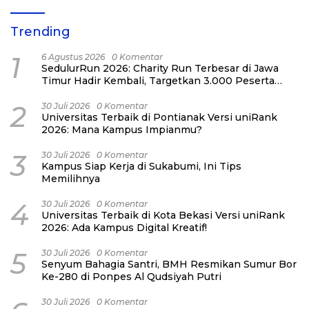
Trending
1
6 Agustus 2026
0 Komentar
SedulurRun 2026: Charity Run Terbesar di Jawa
Timur Hadir Kembali, Targetkan 3.000 Peserta
untuk Dukung Pendidikan Santri dan Guru
Honorer
2
30 Juli 2026
0 Komentar
Universitas Terbaik di Pontianak Versi uniRank
2026: Mana Kampus Impianmu?
3
30 Juli 2026
0 Komentar
Kampus Siap Kerja di Sukabumi, Ini Tips
Memilihnya
4
30 Juli 2026
0 Komentar
Universitas Terbaik di Kota Bekasi Versi uniRank
2026: Ada Kampus Digital Kreatif!
5
30 Juli 2026
0 Komentar
Senyum Bahagia Santri, BMH Resmikan Sumur Bor
Ke-280 di Ponpes Al Qudsiyah Putri
30 Juli 2026
0 Komentar