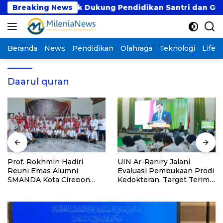
Langsung
 Peserta untuk Dukung Pendidikan Santri dan Guru Hono
Breaking News
ke
konten
Beranda
News
Pendidikan
Olahraga
Teknologi
Lifest
Daarul quran
Prof. Rokhmin Hadiri
UIN Ar-Raniry Jalani
Reuni Emas Alumni
Evaluasi Pembukaan Prodi
SMANDA Kota Cirebon
Kedokteran, Target Terima
Angkatan 76: 50 Tahun
Mahasiswa Baru Tahun Ini
Lalu Kita Pernah Bersama