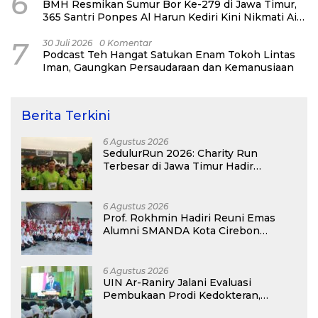
6
BMH Resmikan Sumur Bor Ke-279 di Jawa Timur,
365 Santri Ponpes Al Harun Kediri Kini Nikmati Air
Bersih
7
30 Juli 2026
0 Komentar
Podcast Teh Hangat Satukan Enam Tokoh Lintas
Iman, Gaungkan Persaudaraan dan Kemanusiaan
Berita Terkini
6 Agustus 2026
SedulurRun 2026: Charity Run
Terbesar di Jawa Timur Hadir
Kembali, Targetkan 3.000 Peserta
untuk Dukung Pendidikan Santri dan
Guru Honorer
6 Agustus 2026
Prof. Rokhmin Hadiri Reuni Emas
Alumni SMANDA Kota Cirebon
Angkatan 76: 50 Tahun Lalu Kita
Pernah Bersama
6 Agustus 2026
UIN Ar-Raniry Jalani Evaluasi
Pembukaan Prodi Kedokteran,
Target Terima Mahasiswa Baru