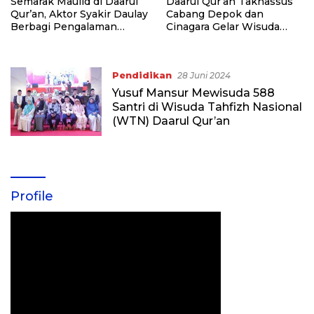
Semarak Maulid di Daarul
Daarul Qur’an Takhassus
Qur’an, Aktor Syakir Daulay
Cabang Depok dan
Berbagi Pengalaman
Cinagara Gelar Wisuda
Mondok di Pesantren
Purna Santri, Dihadiri Dr.
Daarul Qur’an
KH. Yusuf Mansur
Pendidikan
28 Juni 2024
Yusuf Mansur Mewisuda 588
Santri di Wisuda Tahfizh Nasional
(WTN) Daarul Qur’an
Profile