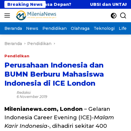
Langsung
mbangun Masa Depan?
Breaking News
UBSI dan UNTAN Perkuat T
ke
konten
Beranda
News
Pendidikan
Olahraga
Teknologi
Lifest
Beranda
Pendidikan
Pendidikan
Perusahaan Indonesia dan
BUMN Berburu Mahasiswa
Indonesia di ICE London
Redaksi
6 November 2019
Milenianews.com, London
– Gelaran
Indonesia Career Evening (ICE)-
Malam
Karir Indonesia
-, dihadiri sekitar 400