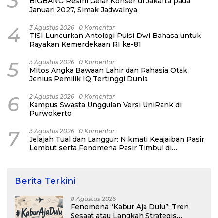
3
BIGBANG Resmi Gelar Konser di Jakarta pada
Januari 2027, Simak Jadwalnya
4
3 Agustus 2026
0 Komentar
TISI Luncurkan Antologi Puisi Dwi Bahasa untuk
Rayakan Kemerdekaan RI ke-81
5
3 Agustus 2026
0 Komentar
Mitos Angka Bawaan Lahir dan Rahasia Otak
Jenius Pemilik IQ Tertinggi Dunia
6
2 Agustus 2026
0 Komentar
Kampus Swasta Unggulan Versi UniRank di
Purwokerto
7
3 Agustus 2026
0 Komentar
Jelajah Tual dan Langgur: Nikmati Keajaiban Pasir
Lembut serta Fenomena Pasir Timbul di
Kepulauan Kei
Berita Terkini
8 Agustus 2026
Fenomena “Kabur Aja Dulu”: Tren
Sesaat atau Langkah Strategis