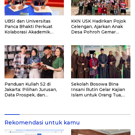
UBSI dan Universitas
KKN USK Hadirkan Pojok
Panca Bhakti Perkuat
Celengan, Ajarkan Anak
Kolaborasi Akademik
Desa Pohroh Gemar
Lewat Program PKM
Menabung
Panduan Kuliah S2 di
Sekolah Bosowa Bina
Jakarta: Pilihan Jurusan,
Insani Rutin Gelar Kajian
Data Prospek, dan
Islam untuk Orang Tua,
Rekomendasi Kampus
Alumni, dan Masyarakat
Umum
Rekomendasi untuk kamu