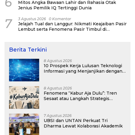
6
Mitos Angka Bawaan Lahir dan Rahasia Otak
Jenius Pemilik IQ Tertinggi Dunia
7
3 Agustus 2026
0 Komentar
Jelajah Tual dan Langgur: Nikmati Keajaiban Pasir
Lembut serta Fenomena Pasir Timbul di
Kepulauan Kei
Berita Terkini
8 Agustus 2026
10 Prospek Kerja Lulusan Teknologi
Informasi yang Menjanjikan dengan
Gaji Kompetitif di Era Digital
8 Agustus 2026
Fenomena “Kabur Aja Dulu”: Tren
Sesaat atau Langkah Strategis
Membangun Masa Depan?
7 Agustus 2026
UBSI dan UNTAN Perkuat Tri
Dharma Lewat Kolaborasi Akademik