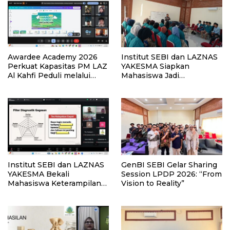
Awardee Academy 2026
Institut SEBI dan LAZNAS
Perkuat Kapasitas PM LAZ
YAKESMA Siapkan
Al Kahfi Peduli melalui
Mahasiswa Jadi
Building Meaningful
Komunikator Andal melalui
Connections
Pelatihan Public Speaking
Institut SEBI dan LAZNAS
GenBI SEBI Gelar Sharing
YAKESMA Bekali
Session LPDP 2026: “From
Mahasiswa Keterampilan
Vision to Reality”
Menulis Bermakna di Era
AI