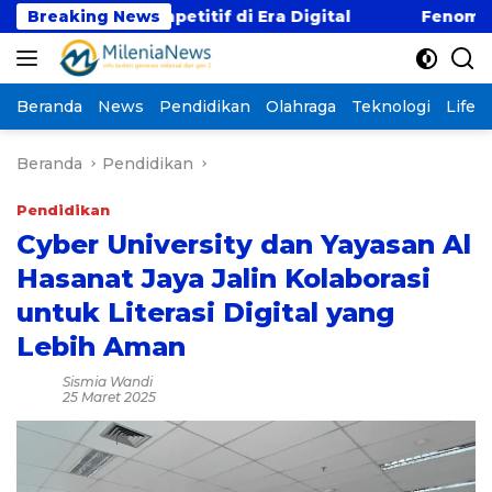
Langsung
ji Kompetitif di Era Digital
Breaking News
Fenomena “Kabur A
ke
konten
Beranda
News
Pendidikan
Olahraga
Teknologi
Lifest
Beranda
Pendidikan
Pendidikan
Cyber University dan Yayasan Al
Hasanat Jaya Jalin Kolaborasi
untuk Literasi Digital yang
Lebih Aman
Sismia Wandi
25 Maret 2025