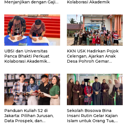
Menjanjikan dengan Gaji
Kolaborasi Akademik
Kompetitif di Era Digital
UBSI dan Universitas
KKN USK Hadirkan Pojok
Panca Bhakti Perkuat
Celengan, Ajarkan Anak
Kolaborasi Akademik
Desa Pohroh Gemar
Lewat Program PKM
Menabung
Panduan Kuliah S2 di
Sekolah Bosowa Bina
Jakarta: Pilihan Jurusan,
Insani Rutin Gelar Kajian
Data Prospek, dan
Islam untuk Orang Tua,
Rekomendasi Kampus
Alumni, dan Masyarakat