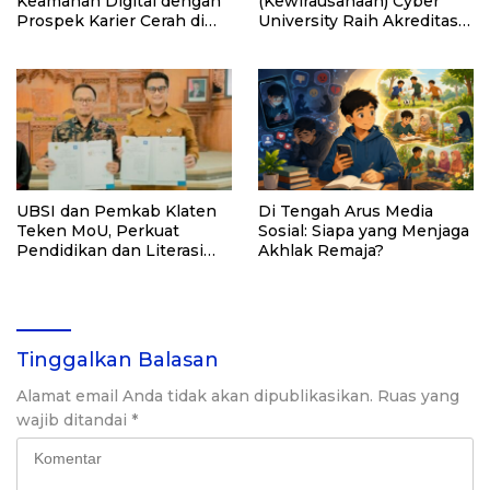
Keamanan Digital dengan
(Kewirausahaan) Cyber
Prospek Karier Cerah di
University Raih Akreditasi
Era Transformasi
Unggul
Teknologi
UBSI dan Pemkab Klaten
Di Tengah Arus Media
Teken MoU, Perkuat
Sosial: Siapa yang Menjaga
Pendidikan dan Literasi
Akhlak Remaja?
Digital
Tinggalkan Balasan
Alamat email Anda tidak akan dipublikasikan.
Ruas yang
wajib ditandai
*