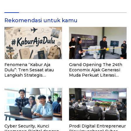
Umum
Rekomendasi untuk kamu
Fenomena “Kabur Aja
Grand Opening The 24th
Dulu”: Tren Sesaat atau
Economix Ajak Generasi
Langkah Strategis
Muda Perkuat Literasi
Membangun Masa Depan?
Ekonomi dan Berpikir
Kritis
Cyber Security, Kunci
Prodi Digital Entrepreneur