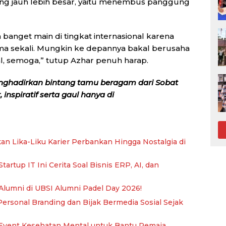
ang jauh lebih besar, yaitu menembus panggung
banget main di tingkat internasional karena
a sekali. Mungkin ke depannya bakal berusaha
nal, semoga,” tutup Azhar penuh harap.
nghadirkan bintang tamu beragam dari Sobat
inspiratif serta gaul hanya di
kan Lika-Liku Karier Perbankan Hingga Nostalgia di
artup IT Ini Cerita Soal Bisnis ERP, AI, dan
 Alumni di UBSI Alumni Padel Day 2026!
ersonal Branding dan Bijak Bermedia Sosial Sejak
 Event Kesehatan Mental untuk Bantu Remaja