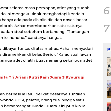
6
erat selama masa persiapan, atlet yang sudah
do ini mengaku tidak menghadapi kendala
ya hanya ada pada disiplin diri dan obsesi besar
7
eloroh, Azhar membeberkan satu-satunya
t badan ideal sebelum bertanding. “Tantangan
omie, hehehe,” candanya hangat.
u dibayar tuntas di atas matras. Azhar menyadari
B
 diremehkan di kelas Senior. “Kalau soal lawan
mua atlet dilatih buat menang sekalipun atlet
ita Tri Ariani Putri Raih Juara 3 Kyourugi
n berhasil ia lalui berkat besarnya suntikan
ondo UBSI, pelatih, orang tua, hingga satu
bersemangat. Medali Juara 3 ini pun kini ia