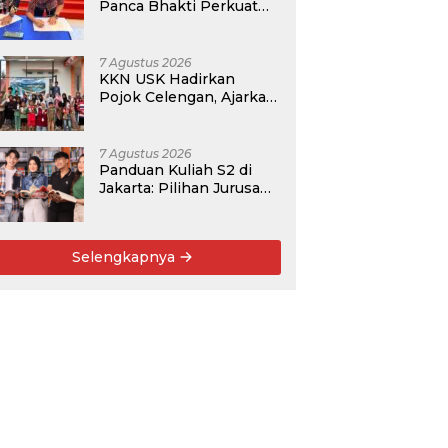
Panca Bhakti Perkuat
Kolaborasi Akademik
Lewat Program PKM
7 Agustus 2026
KKN USK Hadirkan
Pojok Celengan, Ajarkan
Anak Desa Pohroh
Gemar Menabung
7 Agustus 2026
Panduan Kuliah S2 di
Jakarta: Pilihan Jurusan,
Data Prospek, dan
Rekomendasi Kampus
Selengkapnya