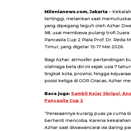
Milenianews.com, Jakarta
– Kekalaha
tertinggi, melainkan saat memutuskan
yang dipegang teguh oleh Azhar Dwa
98, usai membawa pulang trofi Juara 
Pancasila Cup 2 Piala Prof. Dr. Reda Ma
Timur, yang digelar 15-17 Mei 2026.
Bagi Azhar, atmosfer pertandingan bu
olahraga bela diri ini sejak usia 7 t
tingkat kota, provinsi, hingga kejua
posisi ketiga di GOR Ciracas, Azhar m
Baca juga:
Sambil Kejar Skripsi, A
Pancasila Cup 2
“Perasaannya kurang puas ya cuma bisa
berhenti mencoba. Karena kekalahan 
Azhar saat diwawancarai via daring pad