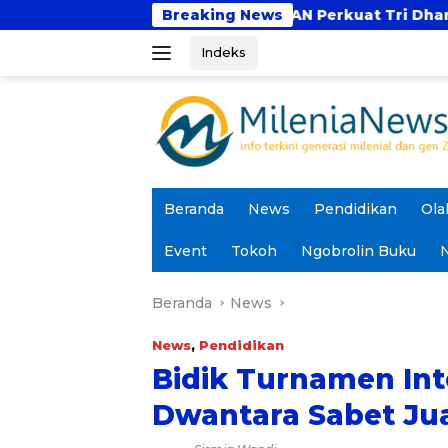
Langsung
UBSI dan UNTAN Perkuat Tri Dharma Lewat Kolaboras
Breaking News
ke
Indeks
konten
Beranda
News
Pendidikan
Ola
Event
Tokoh
Ngobrolin Buku
N
Beranda
News
News
,
Pendidikan
Bidik Turnamen Int
Dwantara Sabet Jua