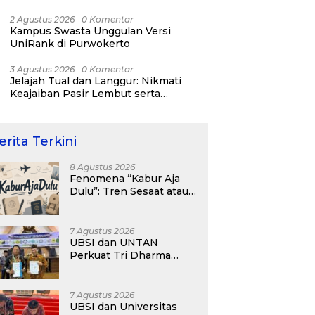
Tertinggi Dunia
2 Agustus 2026
0 Komentar
Kampus Swasta Unggulan Versi
UniRank di Purwokerto
3 Agustus 2026
0 Komentar
Jelajah Tual dan Langgur: Nikmati
Keajaiban Pasir Lembut serta
Fenomena Pasir Timbul di Kepulauan
Kei
erita Terkini
8 Agustus 2026
Fenomena “Kabur Aja
Dulu”: Tren Sesaat atau
Langkah Strategis
Membangun Masa
Depan?
7 Agustus 2026
UBSI dan UNTAN
Perkuat Tri Dharma
Lewat Kolaborasi
Akademik
7 Agustus 2026
UBSI dan Universitas