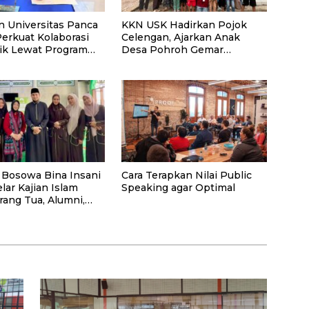
n Universitas Panca
KKN USK Hadirkan Pojok
Perkuat Kolaborasi
Celengan, Ajarkan Anak
k Lewat Program
Desa Pohroh Gemar
Menabung
 Bosowa Bina Insani
Cara Terapkan Nilai Public
lar Kajian Islam
Speaking agar Optimal
rang Tua, Alumni,
syarakat Umum