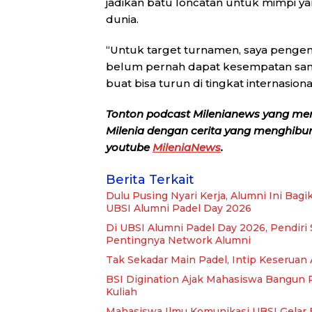
jadikan batu loncatan untuk mimpi y
dunia.
“Untuk target turnamen, saya pengen 
belum pernah dapat kesempatan sam
buat bisa turun di tingkat internasio
Tonton podcast Milenianews yang me
Milenia dengan cerita yang menghibur, 
youtube
MileniaNews
.
Berita Terkait
Dulu Pusing Nyari Kerja, Alumni Ini Bagi
UBSI Alumni Padel Day 2026
Di UBSI Alumni Padel Day 2026, Pendiri St
Pentingnya Network Alumni
Tak Sekadar Main Padel, Intip Keseruan
BSI Digination Ajak Mahasiswa Bangun P
Kuliah
Mahasiswa Ilmu Komunikasi UBSI Gelar