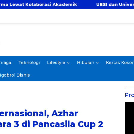
i Akademik
UBSI dan Universitas Panca Bhakti 
hraga
Teknologi
Lifestyle
Hiburan
Kertas Koso
gobrol Bisnis
Pro
ernasional, Azhar
ra 3 di Pancasila Cup 2