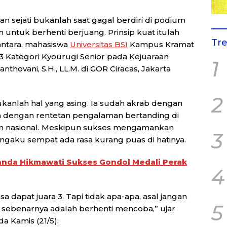
n sejati bukanlah saat gagal berdiri di podium
 untuk berhenti berjuang. Prinsip kuat itulah
Tr
ntara, mahasiswa
Universitas BSI
Kampus Kramat
3 Kategori Kyourugi Senior pada Kejuaraan
1
nthovani, S.H., LL.M. di GOR Ciracas, Jakarta
2
kanlah hal yang asing. Ia sudah akrab dengan
ahun dengan rentetan pengalaman bertanding di
raan nasional. Meskipun sukses mengamankan
3
engaku sempat ada rasa kurang puas di hatinya.
nanda Hikmawati Sukses Gondol Medali Perak
4
 dapat juara 3. Tapi tidak apa-apa, asal jangan
5
sebenarnya adalah berhenti mencoba,” ujar
a Kamis (21/5).