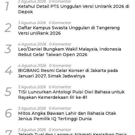
1
2 Agustus 2026
0 Komentar
Ketahui Detail PTS Unggulan Versi Unirank 2026 di
Depok
2
3 Agustus 2026
0 Komentar
Daftar Kampus Swasta Unggulan di Tangerang
Versi uniRank 2026
3
4 Agustus 2026
0 Komentar
Leo/Daniel Bungkam Wakil Malaysia, Indonesia
Rebut Gelar Taiwan Open 2026
4
4 Agustus 2026
0 Komentar
BIGBANG Resmi Gelar Konser di Jakarta pada
Januari 2027, Simak Jadwalnya
5
3 Agustus 2026
0 Komentar
TISI Luncurkan Antologi Puisi Dwi Bahasa untuk
Rayakan Kemerdekaan RI ke-81
6
3 Agustus 2026
0 Komentar
Mitos Angka Bawaan Lahir dan Rahasia Otak
Jenius Pemilik IQ Tertinggi Dunia
7
3 Agustus 2026
0 Komentar
Jelajah Tual dan Langgur: Nikmati Keajaiban Pasir