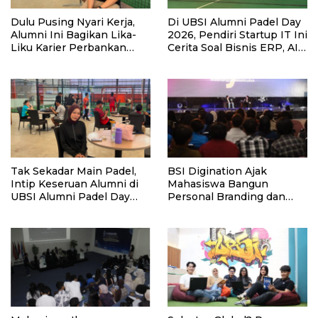
Dulu Pusing Nyari Kerja,
Di UBSI Alumni Padel Day
Alumni Ini Bagikan Lika-
2026, Pendiri Startup IT Ini
Liku Karier Perbankan
Cerita Soal Bisnis ERP, AI,
Hingga Nostalgia di UBSI
dan Pentingnya Network
Alumni Padel Day 2026
Alumni
Tak Sekadar Main Padel,
BSI Digination Ajak
Intip Keseruan Alumni di
Mahasiswa Bangun
UBSI Alumni Padel Day
Personal Branding dan
2026!
Bijak Bermedia Sosial
Sejak Kuliah