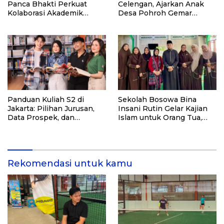
Panca Bhakti Perkuat
Celengan, Ajarkan Anak
Kolaborasi Akademik
Desa Pohroh Gemar
Lewat Program PKM
Menabung
Panduan Kuliah S2 di
Sekolah Bosowa Bina
Jakarta: Pilihan Jurusan,
Insani Rutin Gelar Kajian
Data Prospek, dan
Islam untuk Orang Tua,
Rekomendasi Kampus
Alumni, dan Masyarakat
Umum
Rekomendasi untuk kamu