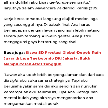
alhamdulillah aku bisa
nge-handle
semua itu,”
lanjutnya dalam wawancara via daring, Kamis (21/5).
Kerja keras tersebut langsung diuji di medan laga
yang sesungguhnya. Di babak final, Ana harus
berhadapan dengan lawan yang jauh lebih matang
secara jam terbang. Alih-alih gentar, Ana justru
mengagumi gaya bertarung sang rival.
Baca juga:
Siswa SD Prestasi Global-Depok Raih
Juara di Liga Taekwondo DKI Jakarta, Bukti
Mampu Cetak Atlet Tangguh
“Lawan aku udah lebih berpengalaman dan dari cara
dia
fight
aku suka sama strateginya. Tapi aku
berusaha yakin sama diri aku sendiri dan nunjukin
kemampuan aku selama ini,” ujar Ana. Keteguhan
mental itulah yang akhirnya mengantarkan Ana
mengamankan medali perak.