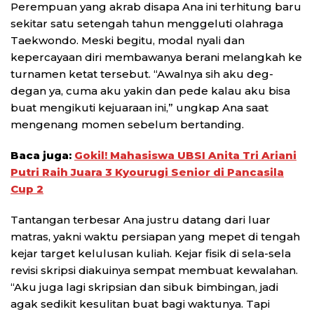
Perempuan yang akrab disapa Ana ini terhitung baru
sekitar satu setengah tahun menggeluti olahraga
Taekwondo. Meski begitu, modal nyali dan
kepercayaan diri membawanya berani melangkah ke
turnamen ketat tersebut. “Awalnya sih aku deg-
degan ya, cuma aku yakin dan pede kalau aku bisa
buat mengikuti kejuaraan ini,” ungkap Ana saat
mengenang momen sebelum bertanding.
Baca juga:
Gokil! Mahasiswa UBSI Anita Tri Ariani
Putri Raih Juara 3 Kyourugi Senior di Pancasila
Cup 2
Tantangan terbesar Ana justru datang dari luar
matras, yakni waktu persiapan yang mepet di tengah
kejar target kelulusan kuliah. Kejar fisik di sela-sela
revisi skripsi diakuinya sempat membuat kewalahan.
“Aku juga lagi skripsian dan sibuk bimbingan, jadi
agak sedikit kesulitan buat bagi waktunya. Tapi