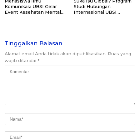
Mahasiswa Ilmu
Suka Isu Global? Program
Komunikasi UBSI Gelar
Studi Hubungan
Event Kesehatan Mental
Internasional UBSI
untuk Bantu Remaja
Siapkan Karier di Kancah
Temukan Versi Terbaiknya
Dunia
Tinggalkan Balasan
Alamat email Anda tidak akan dipublikasikan.
Ruas yang
wajib ditandai
*