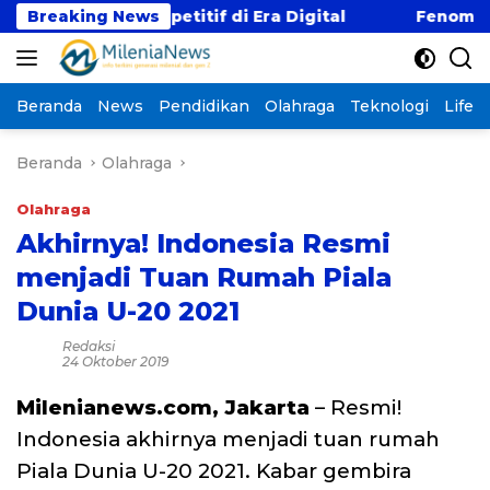
Langsung
Gaji Kompetitif di Era Digital
Breaking News
Fenomena “Kabur 
ke
konten
Beranda
News
Pendidikan
Olahraga
Teknologi
Lifest
Beranda
Olahraga
Olahraga
Akhirnya! Indonesia Resmi
menjadi Tuan Rumah Piala
Dunia U-20 2021
Redaksi
24 Oktober 2019
Milenianews.com, Jakarta
– Resmi!
Indonesia akhirnya menjadi tuan rumah
Piala Dunia U-20 2021. Kabar gembira