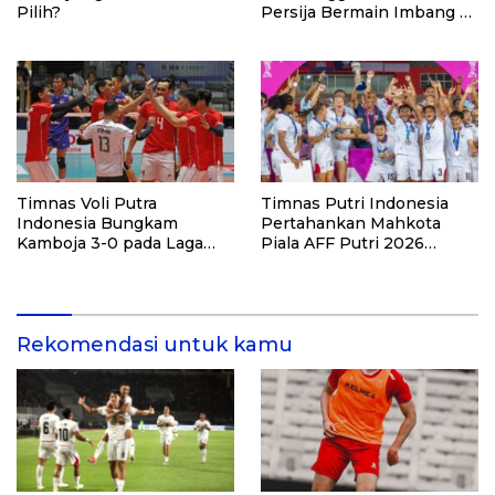
Pilih?
Persija Bermain Imbang 2-
2 Lawan Port FC
Timnas Voli Putra
Timnas Putri Indonesia
Indonesia Bungkam
Pertahankan Mahkota
Kamboja 3-0 pada Laga
Piala AFF Putri 2026
Pembuka Leg Kedua SEA V
dengan Kemenangan
Cup 2026
Telak atas Laos
Rekomendasi untuk kamu