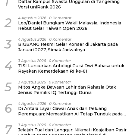
1
Daftar Kampus Swasta Unggulan di Tangerang
Versi uniRank 2026
2
4 Agustus 2026
0 Komentar
Leo/Daniel Bungkam Wakil Malaysia, Indonesia
Rebut Gelar Taiwan Open 2026
3
4 Agustus 2026
0 Komentar
BIGBANG Resmi Gelar Konser di Jakarta pada
Januari 2027, Simak Jadwalnya
4
3 Agustus 2026
0 Komentar
TISI Luncurkan Antologi Puisi Dwi Bahasa untuk
Rayakan Kemerdekaan RI ke-81
5
3 Agustus 2026
0 Komentar
Mitos Angka Bawaan Lahir dan Rahasia Otak
Jenius Pemilik IQ Tertinggi Dunia
6
4 Agustus 2026
0 Komentar
Di Antara Layar Gawai Anak dan Peluang
Perempuan: Memastikan AI Tetap Tunduk pada
Kemanusiaan
7
3 Agustus 2026
0 Komentar
Jelajah Tual dan Langgur: Nikmati Keajaiban Pasir