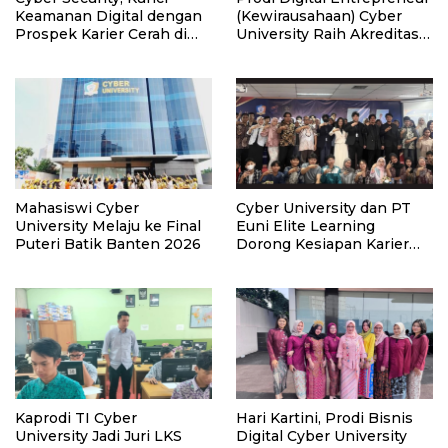
Keamanan Digital dengan
(Kewirausahaan) Cyber
Prospek Karier Cerah di
University Raih Akreditasi
Era Transformasi
Unggul
Teknologi
Mahasiswi Cyber
Cyber University dan PT
University Melaju ke Final
Euni Elite Learning
Puteri Batik Banten 2026
Dorong Kesiapan Karier
Mahasiswa Melalui
Seminar Strategi di Era AI
Kaprodi TI Cyber
Hari Kartini, Prodi Bisnis
University Jadi Juri LKS
Digital Cyber University