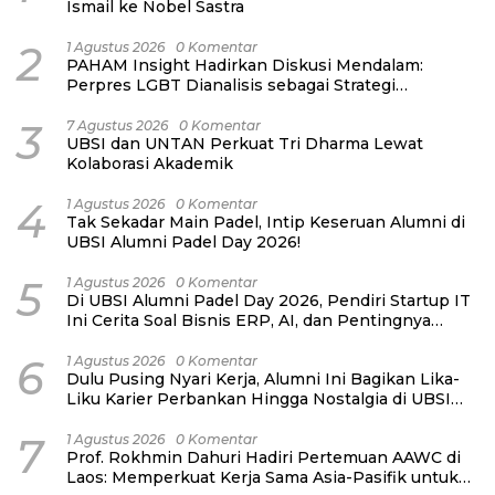
Ismail ke Nobel Sastra
2
1 Agustus 2026
0 Komentar
PAHAM Insight Hadirkan Diskusi Mendalam:
Perpres LGBT Dianalisis sebagai Strategi
Pertahanan Negara Bukan Ancaman Individual
3
7 Agustus 2026
0 Komentar
UBSI dan UNTAN Perkuat Tri Dharma Lewat
Kolaborasi Akademik
4
1 Agustus 2026
0 Komentar
Tak Sekadar Main Padel, Intip Keseruan Alumni di
UBSI Alumni Padel Day 2026!
5
1 Agustus 2026
0 Komentar
Di UBSI Alumni Padel Day 2026, Pendiri Startup IT
Ini Cerita Soal Bisnis ERP, AI, dan Pentingnya
Network Alumni
6
1 Agustus 2026
0 Komentar
Dulu Pusing Nyari Kerja, Alumni Ini Bagikan Lika-
Liku Karier Perbankan Hingga Nostalgia di UBSI
Alumni Padel Day 2026
7
1 Agustus 2026
0 Komentar
Prof. Rokhmin Dahuri Hadiri Pertemuan AAWC di
Laos: Memperkuat Kerja Sama Asia-Pasifik untuk