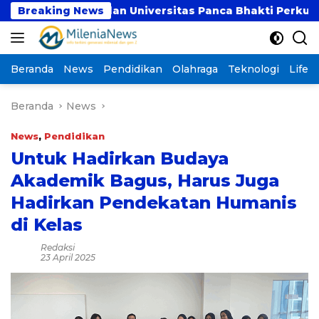
Langsung
UBSI dan Universitas Panca Bhakti Perkuat Kolabor
Breaking News
ke
konten
Beranda
News
Pendidikan
Olahraga
Teknologi
Lifest
Beranda
News
News
,
Pendidikan
Untuk Hadirkan Budaya
Akademik Bagus, Harus Juga
Hadirkan Pendekatan Humanis
di Kelas
Redaksi
23 April 2025