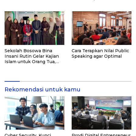
Menabung
Rekomendasi Kampus
Sekolah Bosowa Bina
Cara Terapkan Nilai Public
Insani Rutin Gelar Kajian
Speaking agar Optimal
Islam untuk Orang Tua,
Alumni, dan Masyarakat
Umum
Rekomendasi untuk kamu
Cyber Security, Kunci
Prodi Digital Entrepreneur