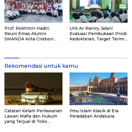
Prof. Rokhmin Hadiri
UIN Ar-Raniry Jalani
Reuni Emas Alumni
Evaluasi Pembukaan Prodi
SMANDA Kota Cirebon
Kedokteran, Target Terima
Angkatan 76: 50 Tahun
Mahasiswa Baru Tahun Ini
Lalu Kita Pernah Bersama
Rekomendasi untuk kamu
Catatan Kelam Perlawanan
Ilmu Islam Klasik di Era
Lawan Mafia dan Hukum
Peradaban Andalusia
yang Terjual di Toko
Kelontong