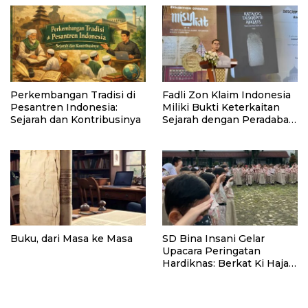
Perkembangan Tradisi di
Fadli Zon Klaim Indonesia
Pesantren Indonesia:
Miliki Bukti Keterkaitan
Sejarah dan Kontribusinya
Sejarah dengan Peradaban
Awal Islam
Buku, dari Masa ke Masa
SD Bina Insani Gelar
Upacara Peringatan
Hardiknas: Berkat Ki Hajar
Dewantara, Kita Bisa
Merdeka Belajar