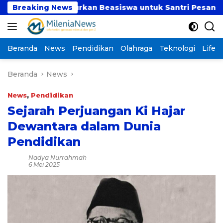
Langsung
t Salurkan Beasiswa untuk Santri Pesantren Tahfidz Da
Breaking News
ke
konten
Beranda
News
Pendidikan
Olahraga
Teknologi
Lifest
Beranda
News
News
,
Pendidikan
Sejarah Perjuangan Ki Hajar
Dewantara dalam Dunia
Pendidikan
Nadya Nurrahmah
6 Mei 2025