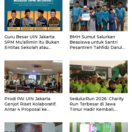
Guru Besar UIN Jakarta:
BMH Sumut Salurkan
SPM Mu’allimin itu Bukan
Beasiswa untuk Santri
Entitas Sekolah atau
Pesantren Tahfidz Darul
Madrasah
Hijrah Deli Serdang
Prodi PAI UIN Jakarta
SedulurRun 2026: Charity
Genjot Riset Kolaboratif,
Run Terbesar di Jawa
Antar 4 Proposal ke
Timur Hadir Kembali,
Kompetisi BRIN 2026
Targetkan 3.000 Peserta
untuk Dukung Pendidikan
Santri dan Guru Honorer