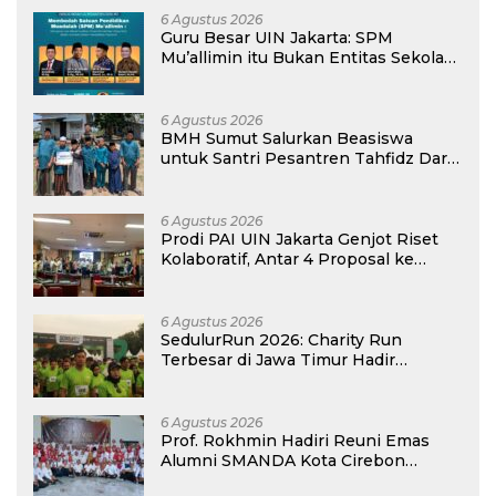
6 Agustus 2026
Guru Besar UIN Jakarta: SPM
Mu’allimin itu Bukan Entitas Sekolah
atau Madrasah
6 Agustus 2026
BMH Sumut Salurkan Beasiswa
untuk Santri Pesantren Tahfidz Darul
Hijrah Deli Serdang
6 Agustus 2026
Prodi PAI UIN Jakarta Genjot Riset
Kolaboratif, Antar 4 Proposal ke
Kompetisi BRIN 2026
6 Agustus 2026
SedulurRun 2026: Charity Run
Terbesar di Jawa Timur Hadir
Kembali, Targetkan 3.000 Peserta
untuk Dukung Pendidikan Santri dan
Guru Honorer
6 Agustus 2026
Prof. Rokhmin Hadiri Reuni Emas
Alumni SMANDA Kota Cirebon
Angkatan 76: 50 Tahun Lalu Kita