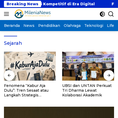
Langsung
 dengan Gaji Kompetitif di Era Digital
Breaking News
Fenomena
ke
konten
Beranda
News
Pendidikan
Olahraga
Teknologi
Lifest
Sejarah
Fenomena “Kabur Aja
UBSI dan UNTAN Perkuat
Dulu”: Tren Sesaat atau
Tri Dharma Lewat
Langkah Strategis
Kolaborasi Akademik
Membangun Masa Depan?