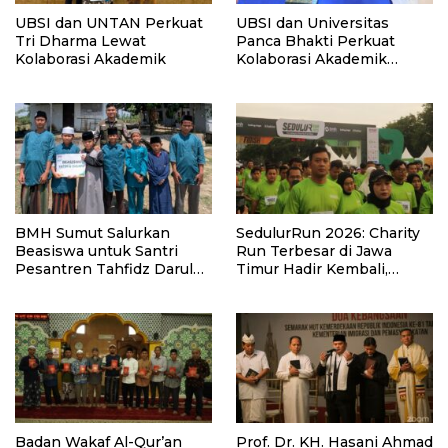
UBSI dan UNTAN Perkuat
UBSI dan Universitas
Tri Dharma Lewat
Panca Bhakti Perkuat
Kolaborasi Akademik
Kolaborasi Akademik
Lewat Program PKM
BMH Sumut Salurkan
SedulurRun 2026: Charity
Beasiswa untuk Santri
Run Terbesar di Jawa
Pesantren Tahfidz Darul
Timur Hadir Kembali,
Hijrah Deli Serdang
Targetkan 3.000 Peserta
untuk Dukung Pendidikan
Santri dan Guru Honorer
Badan Wakaf Al-Qur’an
Prof. Dr. KH. Hasani Ahmad