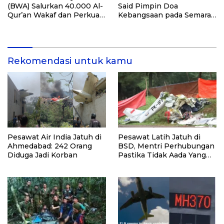
(BWA) Salurkan 40.000 Al-
Said Pimpin Doa
Qur’an Wakaf dan Perkuat
Kebangsaan pada Semarak
Pemberdayaan Masyarakat
HUT Kemerdekaan RI Ke-
di Kalimantan Barat
81 di Kementerian Imigrasi
dan Pemasyarakatan RI
Rekomendasi untuk kamu
Pesawat Air India Jatuh di
Pesawat Latih Jatuh di
Ahmedabad: 242 Orang
BSD, Mentri Perhubungan
Diduga Jadi Korban
Pastika Tidak Aada Yang
selamat