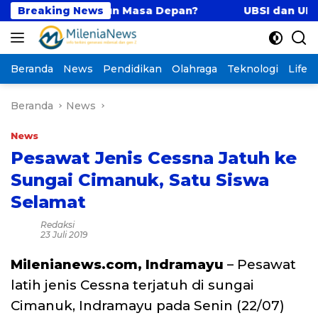
Langsung
gis Membangun Masa Depan?
Breaking News
UBSI dan UNTAN Perk
ke
konten
Beranda
News
Pendidikan
Olahraga
Teknologi
Lifest
Beranda
News
News
Pesawat Jenis Cessna Jatuh ke
Sungai Cimanuk, Satu Siswa
Selamat
Redaksi
23 Juli 2019
Milenianews.com, Indramayu
– Pesawat
latih jenis Cessna terjatuh di sungai
Cimanuk, Indramayu pada Senin (22/07)