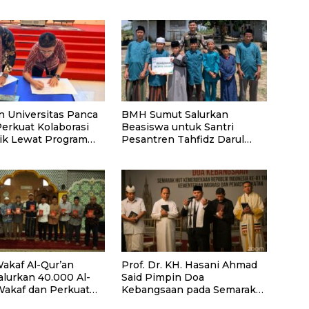
n Universitas Panca
BMH Sumut Salurkan
Perkuat Kolaborasi
Beasiswa untuk Santri
k Lewat Program
Pesantren Tahfidz Darul
Hijrah Deli Serdang
akaf Al-Qur’an
Prof. Dr. KH. Hasani Ahmad
alurkan 40.000 Al-
Said Pimpin Doa
Wakaf dan Perkuat
Kebangsaan pada Semarak
ayaan Masyarakat
HUT Kemerdekaan RI Ke-81