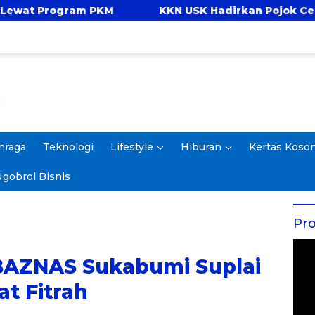
KM
KKN USK Hadirkan Pojok Celengan, Ajarkan
hraga
Teknologi
Lifestyle
Hiburan
Kertas Koso
gobrol Bisnis
Pro
AZNAS Sukabumi Suplai
at Fitrah