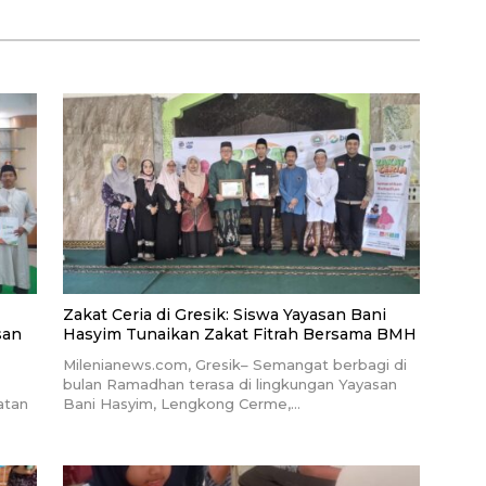
antan Barat
di Kementerian Imigrasi dan
Pemasyarakatan RI
Zakat Ceria di Gresik: Siswa Yayasan Bani
san
Hasyim Tunaikan Zakat Fitrah Bersama BMH
Milenianews.com, Gresik– Semangat berbagi di
bulan Ramadhan terasa di lingkungan Yayasan
atan
Bani Hasyim, Lengkong Cerme,…