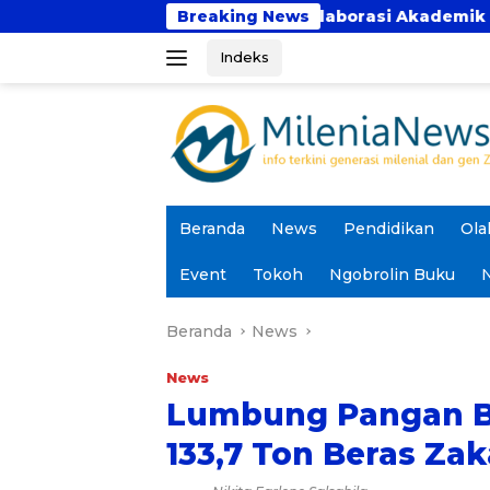
Langsung
a Bhakti Perkuat Kolaborasi Akademik Lewat Program P
Breaking News
ke
Indeks
konten
Beranda
News
Pendidikan
Ola
Event
Tokoh
Ngobrolin Buku
N
Beranda
News
News
Lumbung Pangan B
133,7 Ton Beras Zak