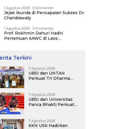
Day 2026!
1 Agustus 2026
0 Komentar
Jejak Ibunda di Pencapaian Sukses Dr.
Chandrawaty
1 Agustus 2026
0 Komentar
Prof. Rokhmin Dahuri Hadiri
Pertemuan AAWC di Laos:
Memperkuat Kerja Sama Asia-Pasifik
untuk Ketahanan Air dan Iklim
erita Terkini
7 Agustus 2026
UBSI dan UNTAN
Perkuat Tri Dharma
Lewat Kolaborasi
Akademik
7 Agustus 2026
UBSI dan Universitas
Panca Bhakti Perkuat
Kolaborasi Akademik
Lewat Program PKM
7 Agustus 2026
KKN USK Hadirkan