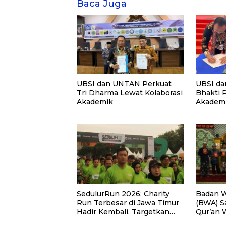
Baca Juga
UBSI dan UNTAN Perkuat
UBSI da
Tri Dharma Lewat Kolaborasi
Bhakti 
Akademik
Akademi
PKM
SedulurRun 2026: Charity
Badan W
Run Terbesar di Jawa Timur
(BWA) S
Hadir Kembali, Targetkan
Qur’an 
3.000 Peserta untuk
Pemberd