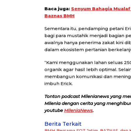
Baca juga:
Senyum Bahagia Mualaf 
Baznas BMH
Sementara itu, pendamping petani E
bagi para mustahik menjadi bagian pe
awalnya hanya penerima zakat kini d
dalam ekosistem pertanian berkelanj
“Kami menggunakan lahan seluas 25
organik agar hasil lebih optimal. Sel
membangun komunikasi dan meningk
imbuh Erick.
Tonton podcast Milenianews yang me
Milenia dengan cerita yang menghibur, 
youtube
MileniaNews
.
Berita Terkait
BMH Bersama FOZ Jatim, BAZNAS, dan K