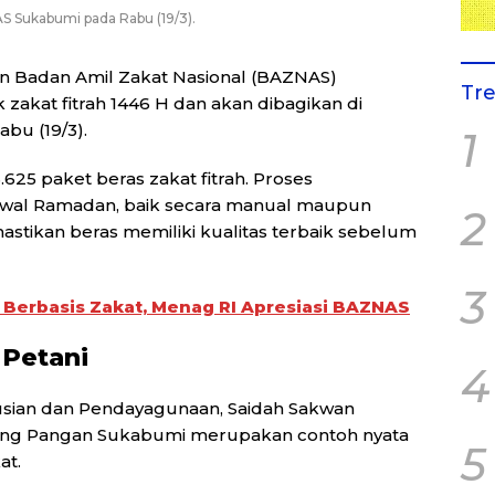
 Sukabumi pada Rabu (19/3).
 Badan Amil Zakat Nasional (BAZNAS)
Tr
 zakat fitrah 1446 H dan akan dibagikan di
abu (19/3).
1
5 paket beras zakat fitrah. Proses
awal Ramadan, baik secara manual maupun
2
tikan beras memiliki kualitas terbaik sebelum
3
erbasis Zakat, Menag RI Apresiasi BAZNAS
Petani
4
sian dan Pendayagunaan, Saidah Sakwan
g Pangan Sukabumi merupakan contoh nyata
5
at.