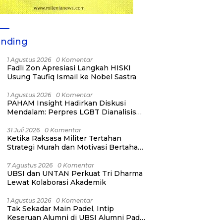
ending
1 Agustus 2026
0 Komentar
Fadli Zon Apresiasi Langkah HISKI
Usung Taufiq Ismail ke Nobel Sastra
1 Agustus 2026
0 Komentar
PAHAM Insight Hadirkan Diskusi
Mendalam: Perpres LGBT Dianalisis
sebagai Strategi Pertahanan Negara
Bukan Ancaman Individual
31 Juli 2026
0 Komentar
Ketika Raksasa Militer Tertahan
Strategi Murah dan Motivasi Bertahan
Hidup
7 Agustus 2026
0 Komentar
UBSI dan UNTAN Perkuat Tri Dharma
Lewat Kolaborasi Akademik
1 Agustus 2026
0 Komentar
Tak Sekadar Main Padel, Intip
Keseruan Alumni di UBSI Alumni Padel