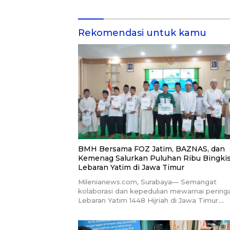
Dukung Pendidikan Santri
di Kalim
dan Guru Honorer
Rekomendasi untuk kamu
BMH Bersama FOZ Jatim, BAZNAS, dan
Kemenag Salurkan Puluhan Ribu Bingki
Lebaran Yatim di Jawa Timur
Milenianews.com, Surabaya— Semangat
kolaborasi dan kepedulian mewarnai pering
Lebaran Yatim 1448 Hijriah di Jawa Timur….