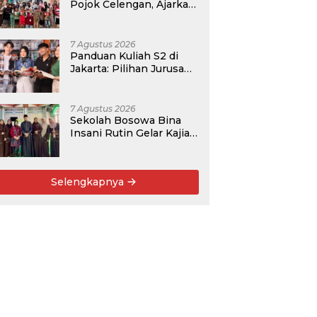
Pojok Celengan, Ajarkan
Anak Desa Pohroh
Gemar Menabung
7 Agustus 2026
Panduan Kuliah S2 di
Jakarta: Pilihan Jurusan,
Data Prospek, dan
Rekomendasi Kampus
7 Agustus 2026
Sekolah Bosowa Bina
Insani Rutin Gelar Kajian
Islam untuk Orang Tua,
Alumni, dan Masyarakat
Umum
Selengkapnya