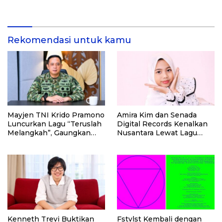
Pemberdayaan Masyarakat
HUT Kemerdekaan RI Ke-
di Kalimantan Barat
81 di Kementerian Imigrasi
dan Pemasyarakatan RI
Rekomendasi untuk kamu
Mayjen TNI Krido Pramono
Amira Kim dan Senada
Luncurkan Lagu “Teruslah
Digital Records Kenalkan
Melangkah”, Gaungkan
Nusantara Lewat Lagu
Semangat Pengabdian
Anak
Kenneth Trevi Buktikan
Fstvlst Kembali dengan