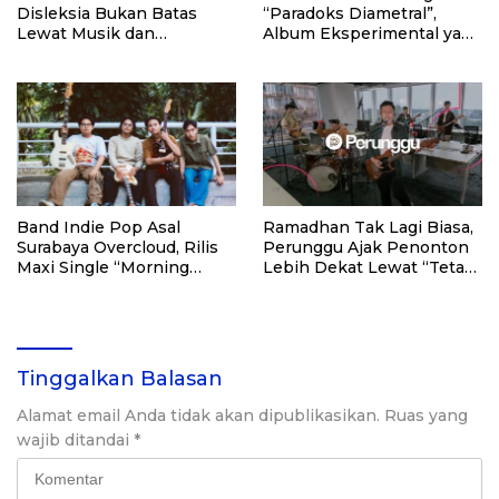
Disleksia Bukan Batas
“Paradoks Diametral”,
Lewat Musik dan
Album Eksperimental yang
Semangat Berkarya
Bikin Penasaran
Band Indie Pop Asal
Ramadhan Tak Lagi Biasa,
Surabaya Overcloud, Rilis
Perunggu Ajak Penonton
Maxi Single “Morning
Lebih Dekat Lewat “Tetap
Dew/Storm Will Pass
di JalanNya” Tour
Away”
Tinggalkan Balasan
Alamat email Anda tidak akan dipublikasikan.
Ruas yang
wajib ditandai
*