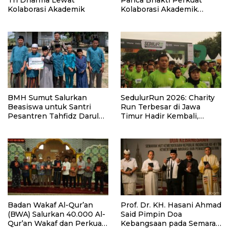
Tri Dharma Lewat
Panca Bhakti Perkuat
Kolaborasi Akademik
Kolaborasi Akademik
Lewat Program PKM
BMH Sumut Salurkan
SedulurRun 2026: Charity
Beasiswa untuk Santri
Run Terbesar di Jawa
Pesantren Tahfidz Darul
Timur Hadir Kembali,
Hijrah Deli Serdang
Targetkan 3.000 Peserta
untuk Dukung Pendidikan
Santri dan Guru Honorer
Badan Wakaf Al-Qur’an
Prof. Dr. KH. Hasani Ahmad
(BWA) Salurkan 40.000 Al-
Said Pimpin Doa
Qur’an Wakaf dan Perkuat
Kebangsaan pada Semarak